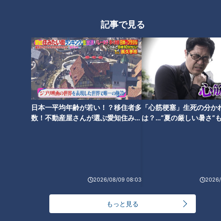
記事で見る
ランキング
RANKING
24時間
週間
月間
NEW
日本一平均年齢が若い！？移住者多
「心筋梗塞」生死の分か
数！不動産屋さんが選ぶ愛知住みた
は？…“夏の厳しい暑さ”
「心筋梗塞」生死の分かれ道は？…“夏の厳しい暑
1
い街ランキング1位は？
に！発症前のキケンなサ
さ”もきっかけに！発症前のキケンなサインと対処
法
法
NEW
モーニング娘。‘26井上春華がハロメンで仲良くし
たいと思っている人は？
2026/08/09 08:03
2026/
「すごい痩せましたね！」…世界一楽なスクワッ
もっと見る
ト！？ダイエットのスペシャリストに学ぶ「無理な
3