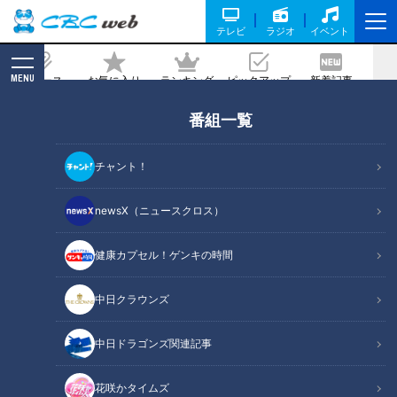
テレビ
ラジオ
イベント
MENU
ニュース
お気に入り
ランキング
ピックアップ
新着記事
CBC MAGAZINE
番組一覧
【後編】小学生の５００人に１人とも
人前で声が出なくなる不安 「場面かん
チャント！
黙症」の女性たちのドキュメンタリー
newsX（ニュースクロス）
2021/04/19 12:27
健康カプセル！ゲンキの時間
中日クラウンズ
中日ドラゴンズ関連記事
花咲かタイムズ