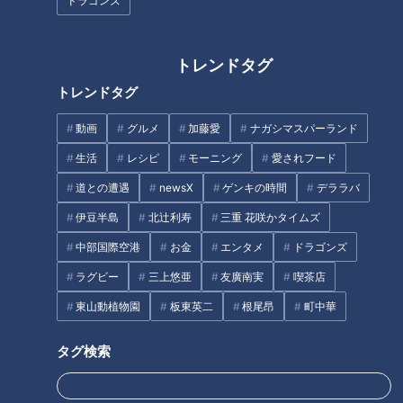
ドラゴンズ
トレンドタグ
【前編】小学生の５００人に１
【不定期配信】15秒に1回声が
トレンドタグ
人とも 人前で声が出なくなる
出る…原因不明のトゥレット症
不安 「場面かん黙症」の女性
と闘う配達員に”依頼” 送り主
動画
グルメ
加藤愛
ナガシマスパーランド
たちのドキュメンタリー
は小学校の先生
生活
レシピ
モーニング
愛されフード
道との遭遇
newsX
ゲンキの時間
デララバ
伊豆半島
北辻利寿
三重 花咲かタイムズ
中部国際空港
お金
エンタメ
ドラゴンズ
「オナラを我慢すると口から出
かとうかず子【スジナシ】息子
ラグビー
三上悠亜
友廣南実
喫茶店
てくる」！？オナラが臭くなっ
の学校から先生が来た…劇団出
てしまう原因や溜めないように
身の演技・展開力の妙技をご覧
東山動植物園
板東英二
根尾昂
町中華
する方法を徹底調査
あれ
タグ検索