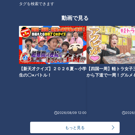
タグを検索できます
若狭アナに【#100の質問】しゃ
【祝5万人】ウラオモ大反省会
動画で見る
べりすぎて収録時間1時間越えた
に行ってきた柳沢P #みてちょ
のでなんとか18分に凝縮してみ
てれび #柳沢アナ #榊原アナ #
た【おしゃべりメガネ】
夏目アナ #永岡アナ #CBC
タグ
動画
ドキュメンタリー
WEB限定
【新天才クイズ】２０２６夏～小学
【四国一周】軽トラ女子
生の〇×バトル！
から下道で一周！グルメ
イブ⑳
2026/08/09 12:00
2026/
もっと見る