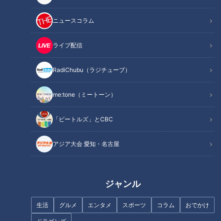
いる。それでも、親の前ではしゃべれるからと「おとなしい
子」などと見過ごされることも多い。また、教師には「授業に
ニュースコラム
まじめに取り組んでいない」と叱責されることも珍しくないと
いうのだ。
ライブ配信
この番組では、高校生の時に場面緘黙症を克服した女性がこれ
RadiChubu（ラジチューブ）
までの苦しみを振り返ったり、12歳の小学生が場面緘黙症と闘
いながら地域で人気のパティシエとして活動したりする場面も
me:tone（ミートーン）
ご覧いただく。
「ビートルズ」とCBC
彼女たちの”声なき声”に、じっくり耳を傾けた。
アジア大会 愛知・名古屋
この記事の画像を見る
ジャンル
この記事を見たあなたへのおすすめ
生活
グルメ
エンタメ
スポーツ
コラム
おでかけ