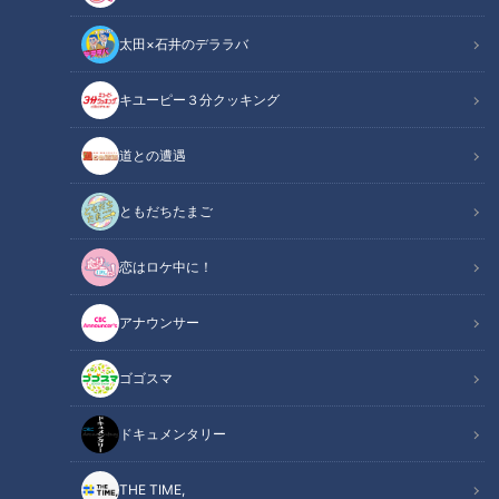
太田×石井のデララバ
キユーピー３分クッキング
ドキュメンタリー
長編ドキュメンタリー
道との遭遇
その19歳の女性の“声”は、スマートフォンのメモ機能に打ち込
ともだちたまご
まれた文字だ。友人や職場の同僚にも、スマホの文字を見せて
恋はロケ中に！
思いを伝えている。
アナウンサー
彼女は、話せないのではない。家を出ると声が出なくなるの
だ。それは小学生の頃から続いている。家ではしゃべれるの
ゴゴスマ
に、学校や職場など特定の場面で声が出なくなる不安障害の一
つ『場面緘黙症』と闘っている。
ドキュメンタリー
現在、小学生の500人に1人がこの障害に悩んでいるとされて
THE TIME,