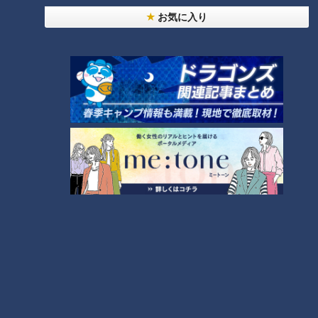
くやせる方法」
お気に入り
大学のサークルで増える？複数のスポーツを融合さ
せた「ピックルボール」
2
「夏の脳梗塞」熱中症に似ている！？…生死の分か
れ道！経験者から学ぶ“発症時の身体の異変”
5
友廣アナの自転車旅｜愛知・蒲郡市へ！三河湾ぐる
っと125kmの自転車旅！【チャント！特集】
6
4
ＣＢＣ小川実桜アナ、呪術廻戦展で痛感した「自分
に一番遠い職業」
師匠は鶴瓶。笑福亭鉄瓶が語る弟子入りまでの苦難