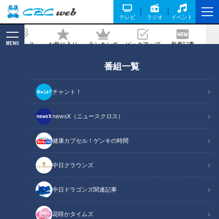
テレビ
ラジオ
イベント
MENU
ニュース
お気に入り
ランキング
ピックアップ
新着記事
CBC MAGAZINE
新着リスト
番組一覧
LATEST ARTICLES
チャント！
newsX（ニュースクロス）
健康カプセル！ゲンキの時間
西武ライオンズとの日本シ
中日・小笠原慎之介があこ
中日クラウンズ
リーズでドラゴンズファン
がれの菊池雄星から衝撃ア
に蹴られた！（12）
ドバイス！ 球界ナンバーワ
中日ドラゴンズ
中日ドラゴンズ
ンサウスポーのバトンは譲
中日ドラゴンズ関連記事
ドラ検1級コラム
サンドラコラム
り受けたか！？
2018/12/18 08:10
2018/12/17 11:10
花咲かタイムズ