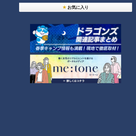
お気に入り
ドラゴンズ選手がグラウン
「巨人・菅野さんのボール
ドで負傷！赤ヘル軍団「広
が“エグかった”」皆に愛さ
島カープ」との激闘（05）
れるドラゴンズ藤嶋健人投
中日ドラゴンズ
中日ドラゴンズ
手、多くの仲間から掛けら
ドラ検1級コラム
アナウンサーコラム
れた言葉とは
2018/12/07 10:10
2018/12/06 16:15
スポーツ
中日ドラゴンズ
スポーツ
中日ドラゴンズ
V2めざすドラゴンズ新応援
試合開始15分前。松坂投手
歌に高校生ファンが託した
の登板回避で突然言い渡さ
夢（04）
れたプロ初先発！藤嶋健人
中日ドラゴンズ
中日ドラゴンズ
投手のプロ初勝利を振り返
ドラ検1級コラム
アナウンサーコラム
る
2018/12/06 10:10
2018/12/05 11:10