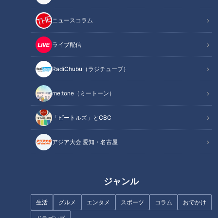
嗚呼！12年ぶりの最下位～
史上初のセットアッパー
パリの空の下からドラゴン
MVP、中日・浅尾拓也コー
ニュースコラム
ズを思う（10）
チが描く未来予想図
中日ドラゴンズ
中日ドラゴンズ
ドラ検1級コラム
アナウンサーコラム
ライブ配信
2018/12/14 08:10
2018/12/13 12:10
RadiChubu（ラジチューブ）
スポーツ
中日ドラゴンズ
スポーツ
中日ドラゴンズ
me:tone（ミートーン）
「ビートルズ」とCBC
アジア大会 愛知・名古屋
江川卓投手「空白の一日」
星野仙一さん、最後のラジ
波乱のドラフト会議を大学
オ生出演。聞けなかった野
卒論ネタに！（09）
球界の未来への思い
中日ドラゴンズ
中日ドラゴンズ
ジャンル
ドラ検1級コラム
アナウンサーコラム
2018/12/13 08:10
2018/12/12 11:10
生活
グルメ
エンタメ
スポーツ
コラム
おでかけ
スポーツ
中日ドラゴンズ
スポーツ
中日ドラゴンズ