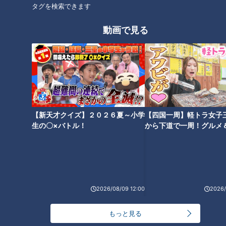
ドラゴンズ思い出の助っ
今まさに、浸透中―。強き
タグを検索できます
人・マーチン選手とデービ
竜を蘇らせる平田選手の“ア
ス選手（07）
スリート魂”
中日ドラゴンズ
中日ドラゴンズ
動画で見る
ドラ検1級コラム
サンドラコラム
2018/12/11 08:10
2018/12/10 11:30
スポーツ
中日ドラゴンズ
スポーツ
中日ドラゴンズ
【新天才クイズ】２０２６夏～小学
【四国一周】軽トラ女子
生の〇×バトル！
から下道で一周！グルメ
イブ⑳
携帯ラジオでドラゴンズ応
援の日々に登場した若竜の
さらばポケベル「いつでも
プリンス（06）
どこでも呼び出す」時代の
2026/08/09 12:00
2026/
先駆ランナーに惜別の言葉
中日ドラゴンズ
ニュースコラム
ドラ検1級コラム
東西南北論説風
もっと見る
2018/12/10 09:10
2018/12/09 08:00