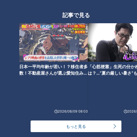
スポーツ
中日ドラゴンズ
北辻利寿
コラム
記事で見る
根尾昂選手の背番号からた
丸佳浩選手FA移籍でドラゴ
どるドラゴンズ「7」の系譜
ンズファンも敬意を表した
日本一平均年齢が若い！？移住者多
「心筋梗塞」生死の分か
に登場する伝説選手とは？
い広島カープの底力
中日ドラゴンズ
中日ドラゴンズ
数！不動産屋さんが選ぶ愛知住みた
は？…“夏の厳しい暑さ”
ドラ検1級コラム
ドラ検1級コラム
い街ランキング1位は？
に！発症前のキケンなサ
法
2018/12/09 08:00
2018/12/07 11:10
スポーツ
中日ドラゴンズ
スポーツ
中日ドラゴンズ
2026/08/09 08:03
2026/
もっと見る