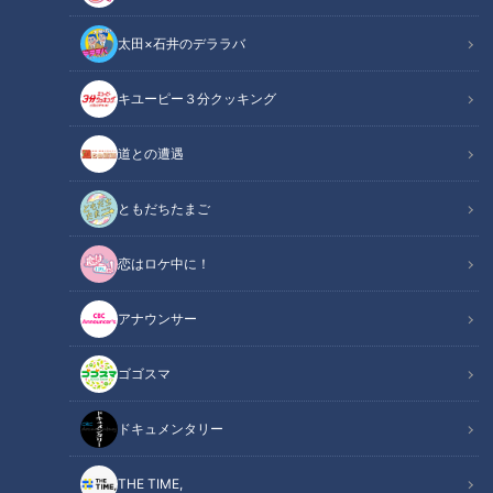
スポーツ
中日ドラゴンズ
スポーツ
中日ドラゴンズ
太田×石井のデララバ
キユーピー３分クッキング
道との遭遇
野武士野球に狂喜乱舞！近
ドラゴンズ与田剛監督がフ
藤ドラゴンズ劇的なリーグ
ァンに明かした根尾昂選手
ともだちたまご
優勝（11）
「手のひら」の秘密
中日ドラゴンズ
中日ドラゴンズ
ドラ検1級コラム
ドラ検1級コラム
恋はロケ中に！
2018/12/17 08:10
2018/12/14 11:10
アナウンサー
スポーツ
中日ドラゴンズ
スポーツ
中日ドラゴンズ
ゴゴスマ
ドキュメンタリー
THE TIME,