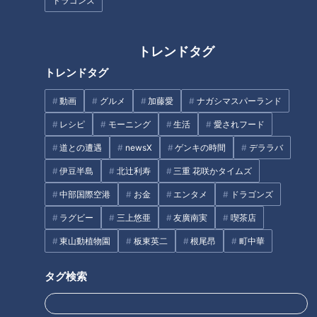
ドラゴンズ
トレンドタグ
トレンドタグ
動画
グルメ
加藤愛
ナガシマスパーランド
ドラフト会議クラス特派員
「根尾はドラゴンズに入
レシピ
モーニング
生活
愛されフード
が伝える「ドラゴンズ指名1
る！」予感的中の中日・京
位は・・・」（08）
田の心中は？背番号1を奮い
中日ドラゴンズ
中日ドラゴンズ
道との遭遇
newsX
ゲンキの時間
デララバ
立たせた言葉。
ドラ検1級コラム
アナウンサーコラム
伊豆半島
北辻利寿
三重 花咲かタイムズ
2018/12/12 08:10
2018/12/11 11:10
中部国際空港
お金
エンタメ
ドラゴンズ
スポーツ
中日ドラゴンズ
スポーツ
中日ドラゴンズ
ラグビー
三上悠亜
友廣南実
喫茶店
東山動植物園
板東英二
根尾昂
町中華
タグ検索