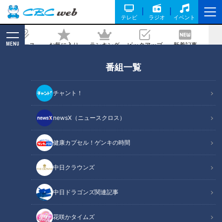
テレビ
ラジオ
イベント
MENU
ニュース
お気に入り
ランキング
ピックアップ
新着記事
CBC MAGAZINE
番組一覧
ドラゴンズCS進出へ向け、落合元監督
緊急提言！ 巻き返しのチャンスは“ある
チャント！
と思いますよ”
newsX（ニュースクロス）
2019/07/30 10:10
健康カプセル！ゲンキの時間
中日クラウンズ
中日ドラゴンズ関連記事
花咲かタイムズ