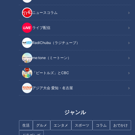
ニュースコラム
連敗を脱出！勝負の夏を迎えたドラゴンズ
ライブ配信
明けない夜はない。そして止まない雨はない。
RadiChubu（ラジチューブ）
その言葉は本当だった。
me:tone（ミートーン）
長かった連敗がようやく8で止まった。
まさかまさかの8連勝後の8連敗。
「ビートルズ」とCBC
それはまるでジェットコースターのような戦いぶり。しかしこ
アジア大会 愛知・名古屋
の一勝は酷く淀んだ空気を一掃する大きな勝ち星になったのは
間違いない。多くのドラゴンズファンはもちろんだが、監督、
コーチ、そして選手たちの多くもきっと安堵したことだろう。
ジャンル
ただ既にシーズンは折り返し地点を過ぎ、およそ2／3の93試
合を消化。一時は2位タイまで躍進したものの、気づけばAク
生活
グルメ
エンタメ
スポーツ
コラム
おでかけ
ラスの3位広島まで6ゲーム差の借金9（7月29日現在）。勝負