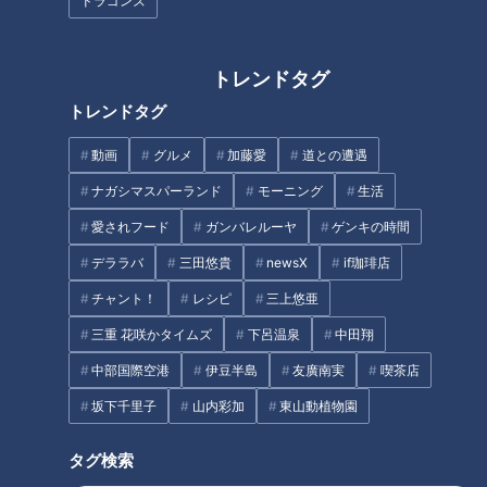
ドラゴンズ
の夏を迎えるドラゴンズ。巻き返しのチャンスはあるのか？か
つてチームを4度のリーグ優勝、そして53年ぶりの日本一にも
導いた名将、落合博満元監督に今後の展望を聞いた。
トレンドタグ
トレンドタグ
抑え不在に一言“鈴木でしょ”
動画
グルメ
加藤愛
道との遭遇
ナガシマスパーランド
モーニング
生活
愛されフード
ガンバレルーヤ
ゲンキの時間
デララバ
三田悠貴
newsX
if珈琲店
チャント！
レシピ
三上悠亜
三重 花咲かタイムズ
下呂温泉
中田翔
中部国際空港
伊豆半島
友廣南実
喫茶店
坂下千里子
山内彩加
東山動植物園
タグ検索
「サンデードラゴンズ」8連勝と8連敗 投手成績(C)CBCテレビ