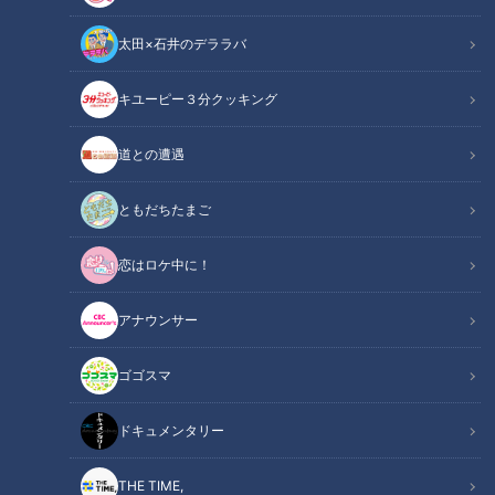
太田×石井のデララバ
キユーピー３分クッキング
中日ドラゴンズ
サンドラコラム
道との遭遇
「【ドラゴンズライター竹内茂喜の『野球のドテ煮』】
ともだちたまご
CBCテレビ「サンデードラゴンズ」（毎週日曜日午後12時54
恋はロケ中に！
分から東海エリアで生放送）を見たコラム」
アナウンサー
INDEX
ゴゴスマ
連敗を脱出！勝負の夏を迎えたドラゴンズ
抑え不在に一言“鈴木でしょ”
ドキュメンタリー
浮上のカギは小笠原！そして根尾の評価は？
求めるのは勝利の確率を高める野球
THE TIME,
オススメ関連コンテンツ