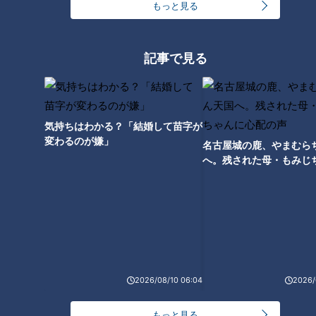
もっと見る
記事で見る
気持ちはわかる？「結婚して苗字が
「サンデードラゴンズ」8連敗中の序盤3イニング(C)CBCテレビ
変わるのが嫌」
名古屋城の鹿、やまむら
へ。残された母・もみじ
『マルティネスも春先からシーズン途中に抜けることは分かっ
配の声
ていたこと。シーズン途中で（クローザー問題を解決する）時
間はないだろう。いいじゃん、鈴木で。あと誰がするの？い
る？』
絶対的守護神だった岩瀬も起用当初は新米クローザー。何点取
られてもいいから、1点のリードを守って帰って来いよと、伝
2026/08/10 06:04
2026/
えていたという。
もっと見る