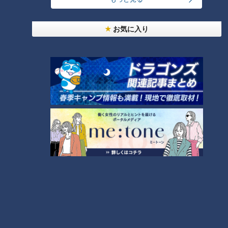
何度も同点にされたり、ひっくり返された試合も幾度となくあ
ったはず。しかし落合氏はきっぱりと言い放つ。
お気に入り
『何でドキドキするの？クローザーは最後の砦だもん。これが
崩れたらアウトですよ。そこまでの信頼をしているから何点取
られたっていいのよ。全部勝とうとは思っていないって』
ベンチに座る将は岩瀬を信じ、マウンドへ送る。そしてその信
頼をいかに継続させるかを考え、投げ続けた。使う身、そして
使われる身それぞれ、その“覚悟”があってこそ、クローザーと
いう重責が務まると言いたかったのではないだろうか。
浮上のカギは小笠原！そして根尾の評価は？