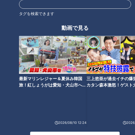
これから体力が消耗する厳しい夏場を迎え、激しいAクラス争
タグを検索できます
いを戦い抜くには万全なる投手陣を揃えたチームが勝ち残るの
は明白な話。なかでも絶対的なクローザーの存在が勝利に直結
動画で見る
するのは疑う余地もないところ。切れ味鋭い落合節が炸裂し
た。
『外から見ていて、鈴木に何を期待しているの？彼の力以上の
モノを期待し過ぎているのでは。現状の力では点を取られるこ
とが分かりきっているのに、何で点を取られたら文句言うのか
最新マリンレジャー＆夏休み韓国
三上悠亜が過去イチの爆
な』
旅！紅しょうがは愛知・犬山市へ
カタン森本激怒！ゲスト
【花咲かタイムズ】
【ともだちたまご】
さらにチームとしての抑えという役割をどう考えているのかと
いう点にも切り込む。
2026/08/10 12:24
2026/