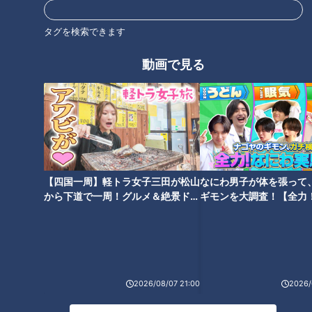
タグを検索できます
乗れる！削れる！尾鷲ヒノ
キ 三重県立熊野古道センタ
コスパ超最高！ベラージュ
動画で見る
ー
の本真珠アクセを期間限定
販売【デパチャン】
デパチャン
チャント！
「デパチャン」動画
よしお兄さんのもっとパパに
みえてきましたね
2022/02/04 11:00
2022/02/02 19:00
動画
生活
三重
小林よしひさ
【四国一周】軽トラ女子三田が松山
なにわ男子が体を張って
から下道で一周！グルメ＆絶景ドラ
ギモンを大調査！【全力
イブ⑳
験部～ナゴヤのギモン、
～】
どの魚や海獣よりもインパ
賀久くんの両親に聞いてみ
クト…水族館に現れた“お魚
たいこと。今回は‥ゆったり
2026/08/07 21:00
2026/
王子”にミキ困惑「多分家帰
配信！「ピエロと呼ばれた
ドキュメンタリー
ちょい足し
ったら彼で頭が一杯になっ
息子」書籍化のワケ…CBC