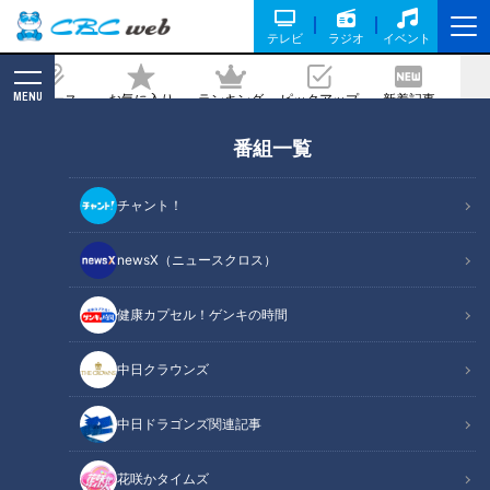
テレビ
ラジオ
イベント
MENU
ニュース
お気に入り
ランキング
ピックアップ
新着記事
CBC MAGAZINE
新着リスト
番組一覧
LATEST ARTICLES
チャント！
newsX（ニュースクロス）
健康カプセル！ゲンキの時間
2022年1月29日放送
地元民が教える！東海地方
中日クラウンズ
が誇るブランド牛のレア情
報！お取り寄せも可能な幻
日本製の「鉛筆」はこうし
の「伊賀牛ホルモン」＆究
中日ドラゴンズ関連記事
て誕生した！開発にかけた
極の飛騨牛「最飛び牛」と
１０年の歳月と熱き思い
花咲かタイムズ
ニュースコラム
は？
花咲かタイムズ
うなずキング
東西南北論説風