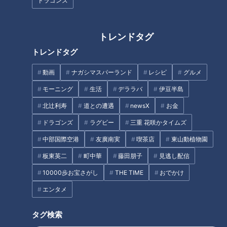
ドラゴンズ
2022/02/07 13:11
2022/02/06 07:30
う～！」
エンタメ
ちょい足し
生活
健康
トレンドタグ
トレンドタグ
動画
ナガシマスパーランド
レシピ
グルメ
モーニング
生活
デララバ
伊豆半島
『ＴＨＥ格差』塚本高史
CBC若狭アナが『THE
北辻利寿
道との遭遇
newsX
お金
（スジナシ）
TIME,』中継で三重の軟体少
ドラゴンズ
ラグビー
三重 花咲かタイムズ
女はんなちゃんと共演！圧
鶴瓶のスジナシ
THE TIME,
巻のパフォーマンスにビッ
中部国際空港
友廣南実
喫茶店
東山動植物園
「鶴瓶のスジナシ」動画
THE TIME,
クリ！
2022/02/04 20:00
2022/02/04 13:36
板東英二
町中華
藤田朋子
見逃し配信
動画
エンタメ
エンタメ
THE TIME
10000歩お宝さがし
THE TIME
おでかけ
エンタメ
タグ検索