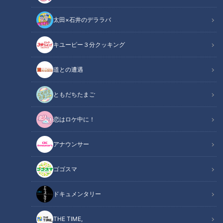
2022/02/08 11:43
2022/02/08 10:45
太田×石井のデララバ
グルメ
おでかけ
北辻利寿
コラム
キユーピー３分クッキング
道との遭遇
ともだちたまご
伝説のスコアラーが“必
立春大吉ならぬ立浪大吉
要”と語る「軸になる野手4
は、必ずやドラゴンズファ
恋はロケ中に！
人」ドラゴンズでは誰と
ンに福をもたらす！
中日ドラゴンズ
中日ドラゴンズ
誰？
ドラ検1級コラム
サンドラコラム
アナウンサー
2022/02/08 10:30
2022/02/07 16:50
ゴゴスマ
中日ドラゴンズ
キャンプ
中日ドラゴンズ
キャンプ
ドキュメンタリー
THE TIME,