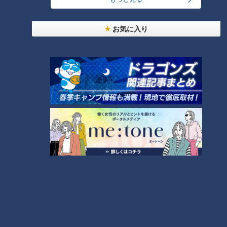
お気に入り
2022年1月26日放送
大ヒット野菜の生みの親 “栗
閻魔大王指定!？ゴマ風味ピ
のように甘いジャガイモ” 野
リ辛ダレともっちり平打ち
菜ソムリエサミット最高金
麺の「登別閻魔やきそば」
ドキュメンタリー
ゴゴスマ
賞受賞・・誰よりも野菜を
を紹介！ボイメン吉原雅斗
長編ドキュメンタリー
ボイメンの感動ごはん
愛する農家 CBCドキュメ
が北海道・登別市で発掘。
2022/02/01 19:00
2022/02/01 18:50
ンタリー
動画
ドキュメンタリー
動画
グルメ
熱血ブラジル人教員！いじ
めと白血病を乗り越え…子ど
英国船が江戸時代に運んで
もたちに伝えたい思いと
きた「ストーブ」は、ニッ
は！？
ポンで大いなる進化を遂げ
ニュースコラム
チャント！