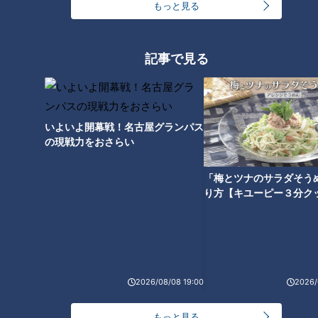
もっと見る
ピエロと呼ばれた息子
ちょい足し
てる」
テレビ定期配信型ドキュメ
2022/02/02 19:00
2022/02/02 11:58
ンタリー「道化師様魚鱗
癬」第４２話 CBCドキュ
動画
ドキュメンタリー
エンタメ
ちょい足し
記事で見る
メンタリー
いよいよ開幕戦！名古屋グランパス
の現戦力をおさらい
『お手上げ！？』清水ミチ
【取材３年アサリ産地偽
「梅とツナのサラダそう
コ（スジナシ）
装】“あなたが食べているの
り方【キユーピー３分ク
は本当に熊本産？” 産地偽装
鶴瓶のスジナシ
ドキュメンタリー
の業者が顔出し証言 追跡取
「鶴瓶のスジナシ」動画
長編ドキュメンタリー
材で大規模な不正の実態が
2022/02/01 20:00
2022/02/01 19:00
明らかに 中国産アサリが国
産に化ける手口とは！？
動画
エンタメ
動画
ドキュメンタリー
CBCドキュメンタリー
2026/08/08 19:00
2026/
もっと見る