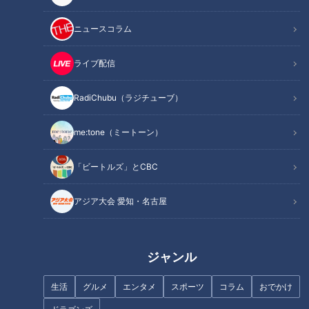
ニュースコラム
馬主ならぬ象主に！？客と
ゾウ愛がスゴすぎて、30万
動物園をつなぐ新しい支援
円で象主になっちゃったご
ライブ配信
の形とは？
夫婦に聞いてみました。
チャント！
チャント！
「チャント！」特集
「チャント！」特集
RadiChubu（ラジチューブ）
2022/02/07 15:24
2022/02/07 14:00
me:tone（ミートーン）
生活
チャント！
生活
チャント！
「ビートルズ」とCBC
アジア大会 愛知・名古屋
「（パンサー尾形の）サン
2022年2月6日放送 【第493回】
ジャンル
キュー！のパクリですね」
恐怖 かくれ不眠の真実
ネルソンズ・和田まんじゅ
ちょい足し
健康カプセル！ゲンキの
う…名古 屋の番組でどさく
生活
グルメ
エンタメ
スポーツ
コラム
おでかけ
時間
ちょい足し
「健康カプセル！ゲンキの時
さ紛れに明かす「まんじゅ
間」アーカイブ