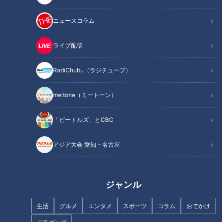
ニュースコラム
湖池屋「工場直送ポテトチップス」
ライブ配信
RadiChubu（ラジチューブ）
me:tone（ミートーン）
「ビートルズ」とCBC
アジア大会 愛知・名古屋
ジャンル
CBCテレビ：画像 『チャント！』
生活
グルメ
エンタメ
スポーツ
コラム
おでかけ
お菓子メーカー「湖池屋」の公式HPから誰でも注文できる