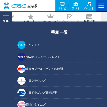
テレビ
ラジオ
イベント
MENU
ニュース
お気に入り
ランキング
ピックアップ
新着記事
CBC MAGAZINE
番組一覧
工場直送の特別な味 ポテチやジャイア
ントコーンの“できたて品” がオンライ
チャント！
ン限定で登場
newsX（ニュースクロス）
2022/04/18 18:06
健康カプセル！ゲンキの時間
中日クラウンズ
中日ドラゴンズ関連記事
花咲かタイムズ