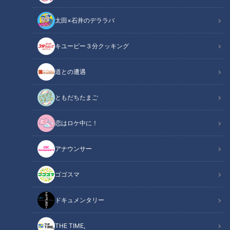
太田×石井のデララバ
キユーピー３分クッキング
チャント！
くらしニュース
道との遭遇
お菓子メーカーから工場直送の“できたて品”が誰でも気軽に購
ともだちたまご
入できるのをご存知ですか？ 一度食べたら病みつきになるこ
恋はロケ中に！
と間違いなしのできたて品を紹介しました。CBCテレビ「チ
ャント！」4月14日放送から
アナウンサー
INDEX
ゴゴスマ
湖池屋「工場直送ポテトチップス」
ドキュメンタリー
シャトレーゼ『焼きたてフィナンシェ』
激レア！江崎グリコ『ジャイアントコーンできたて品』
THE TIME,
オススメ関連コンテンツ