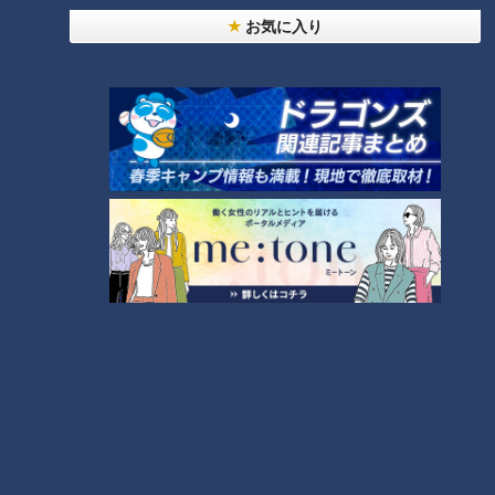
の食感が違うのが大きな特徴。一段とサクサク感が増していて
お気に入り
格別です。いつ・どこで「できたてセール」を行うかは非公開
のため、実は超激レアのできたて品。滅多に食べられないでき
たて品ですが、現在、対象商品を3個以上買ったレシートを応
募すると、できたてのジャイアントコーンが当たるキャンペー
ンを実施中。応募方法など詳しくはHPをご覧ください。
できたて品でしか体験できない特別なおいしさを、みなさんも
味わってみてはいかがでしょうか。
『チャント！』は、CBCテレビで毎週月～金曜日の夕方15:49
- 19:00に放送されている東海3県向けの夕方ワイドニュース・
情報番組です。
この記事の画像を見る