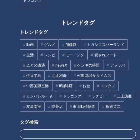
ドラゴンズ
『工場直送便ポテトチップス』。2015年の発売開始から累計
400万食以上も注文があったという、大人気のできたてポテト
チップスです。工場でしか味わえなかった揚げたてのポテトチ
トレンドタグ
ップスを、お客さんにも届けたいという熱い思いで始めたとい
トレンドタグ
う直送便。通常のポテトチップスと比べると油っぽさがなく、
軽い食感が特徴。また、より一層ジャガイモ本来の旨味や風味
動画
グルメ
加藤愛
ナガシマスパーランド
が感じられます。さらに、揚げたてならではの味を引き立てる
生活
レシピ
モーニング
愛されフード
香り高いトッピングとして、鹿児島県・枕崎産の「かつお節」
道との遭遇
newsX
ゲンキの時間
デララバ
と、有明海産の「焼きのり」が付いているのがポイント。でき
伊豆半島
北辻利寿
三重 花咲かタイムズ
たてポテトチップスをそのまま味わった後は、専用のトッピン
グで味変が楽しめます。
中部国際空港
if珈琲店
お金
エンタメ
ガンバレルーヤ
ドラゴンズ
ラグビー
三上悠亜
友廣南実
喫茶店
東山動植物園
板東英二
シャトレーゼ『焼きたてフィナンシェ』
タグ検索