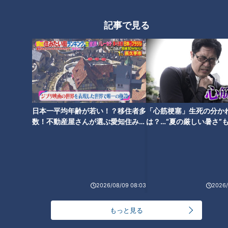
記事で見る
激レア！江崎グリコ『ジャイアントコーンできた
て品』
日本一平均年齢が若い！？移住者多
「心筋梗塞」生死の分か
数！不動産屋さんが選ぶ愛知住みた
は？…“夏の厳しい暑さ”
い街ランキング1位は？
に！発症前のキケンなサ
法
CBCテレビ：画像 『チャント！』
2026/08/09 08:03
2026/
「江崎グリコ」が不定期で販売している『ジャイアントコーン
もっと見る
できたて品』。見た目は通常の商品と変わりませんが、コーン