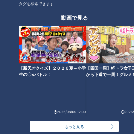
タグを検索できます
動画で見る
CBCテレビ：画像 『チャント！』
【新天才クイズ】２０２６夏～小学
【四国一周】軽トラ女子
洋菓子などを販売する食品メーカー「シャトレーゼ」の『焼き
生の〇×バトル！
から下道で一周！グルメ
たてフィナンシェ』。工場直送の焼きたてフィナンシェを、オ
イブ⑳
ンラインショップで購入することができます。焼きたては香り
と食感がより際立ち、封を開けた瞬間にバターやアーモンドの
芳醇な香りが楽しめます。
また、しっとりした食感で口どけが良く、通常の商品に比べる
2026/08/09 12:00
2026/
とワンランク上の絶品フィナンシェで病みつきになること間違
いなし！
もっと見る