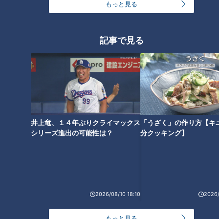
もっと見る
グルメ
おでかけ
動画
グルメ
記事で見る
新品が90％OFF！？激安衣
新人アナが三重県伊賀市
料品店、安さの3つの秘密と
で、地元に愛される人気メ
は
ニューを全力で紹介！
チャント！
チャント！
井上竜、１４年ぶりクライマックス
「うざく」の作り方【キ
「チャント！」特集
いただきます！ほぼ地元だけ
シリーズ進出の可能性は？
分クッキング】
愛されFOOD
2022/02/28 18:18
2022/02/28 17:45
生活
新型コロナ
動画
グルメ
2026/08/10 18:10
2026/
もっと見る