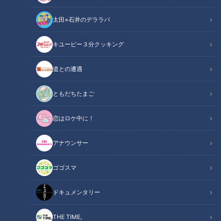
おでかけ
教育
おでかけ
教育
太田×石井のデララバ
キユーピー３分クッキング
道との遭遇
これが立浪新監督の“オー
ラ”なのか！ドラゴンズ沖縄
ともだちたまご
石川昂と岡林が名乗り！沖
キャンプ驚きの見聞録
縄で見たドラゴンズ開幕予
恋はロケ中に！
想オーダー、そして根尾
中日ドラゴンズ
中日ドラゴンズ
は？
ドラ検1級コラム
ドラ検1級コラム
アナウンサー
2022/03/02 11:00
2022/03/02 10:45
中日ドラゴンズ
キャンプ
中日ドラゴンズ
キャンプ
ゴゴスマ
ドキュメンタリー
THE TIME,