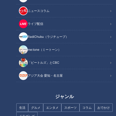
ニュースコラム
芸能界イチの“コストコマニ
わかさけいいちくん(8)の笑
ア”北斗晶 恐るべき情報量に
撃！CBC若狭アナが『THE
ライブ配信
元従業員のコストコ芸人呑
TIME,』中継に登場！
ちょい足し
THE TIME,
まれる「コストコ界の神み
ちょい足し
THE TIME,
たい」
RadiChubu（ラジチューブ）
2022/03/01 18:23
2022/03/01 17:56
エンタメ
ちょい足し
エンタメ
THE TIME
me:tone（ミートーン）
「ビートルズ」とCBC
アジア大会 愛知・名古屋
フォロワー13万人インスタ
市場規模450億円の「カプ
ジャンル
グラマー「nagoya.m」お
セルトイ」に第4次ブーム到
すすめ！何度も通いたい映
来中！ 驚きの最新トレン
チャント！
チャント！
えておいしい愛知県グルメ
ドを紹介！
生活
グルメ
エンタメ
スポーツ
コラム
おでかけ
「チャント！」特集
くらしニュース
とは
2022/03/01 16:37
2022/03/01 16:17