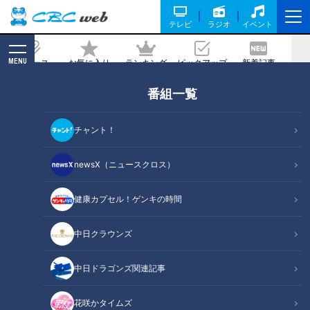
テレビ
ラジオ
イベント
MENU
ニュース
お気に入り
ランキング
ピックアップ
新着記事
CBC MAGAZINE
新着リスト
番組一覧
LATEST ARTICLES
チャント！
newsX（ニュースクロス）
健康カプセル！ゲンキの時間
パンサー向井、気分は本物
パンサー向井も一緒にチア
中日クラウンズ
のパイロット！ヘリコプタ
ダンス！部員全員が『ダン
ーの試運転や飛行機のフラ
ス部』目的で入学の名古屋
チャント！
チャント！
イトシミュレーターについ
市の強豪校。その強さの秘
中日ドラゴンズ関連記事
いざ学校に向井ます
いざ学校に向井ます
て学べる岐阜県の航空専門
密に迫ります！！
2022/03/02 16:24
2022/03/02 14:57
学校に潜入！
花咲かタイムズ