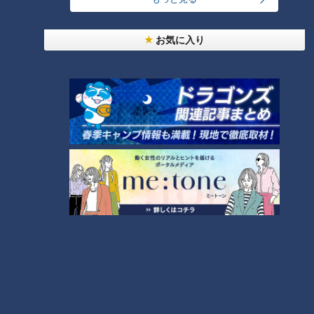
新人アナが愛知県東海市で
新人アナが岐阜県海津市と
地元に愛される人気メニュ
愛知県蟹江町で地元に愛さ
お気に入り
ーを全力で紹介！
れる人気メニューを全力で
チャント！
チャント！
紹介！
いただきます！ほぼ地元だけ
いただきます！ほぼ地元だけ
愛されFOOD
愛されFOOD
2022/02/28 17:32
2022/02/28 17:31
動画
グルメ
動画
グルメ
新人アナが、三重県松阪市
立浪監督も納得！レジェン
で地元に愛される人気メニ
ド解説者が選ぶ2022年ドラ
ューを全力で紹介！
ゴンズ投打の注目選手！
チャント！
中日ドラゴンズ
いただきます！ほぼ地元だけ
サンドラコラム
愛されFOOD
2022/02/28 17:31
2022/02/28 16:50