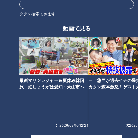
街中でのいちご狩り？敏腕
簡単にできる静電気対
タグを検索できます
広報の仕掛けに密着
策！ 3つのポイントで紹
介！
動画で見る
チャント！
チャント！
「チャント！」特集
くらしニュース
2022/03/01 15:49
2022/03/01 15:40
生活
チャント！
生活
チャント！
最新マリンレジャー＆夏休み韓国
三上悠亜が過去イチの爆
旅！紅しょうがは愛知・犬山市へ
カタン森本激怒！ゲスト
【花咲かタイムズ】
【ともだちたまご】
2022年2月19日放送
テイクアウトができる絶品
新人アナが愛知県蒲郡市
デカ盛りインパクト飯！一
で、地元に愛される人気メ
度で2度美味しいエビフライ
ニューを全力で紹介！
花咲かタイムズ
チャント！
＆ハンバーグ弁当！うなぎ4
2026/08/10 12:24
2026/
うなずキング
いただきます！ほぼ地元だけ
尾を使った規格外ひつまぶ
愛されFOOD
2022/02/28 19:00
2022/02/28 18:32
し！