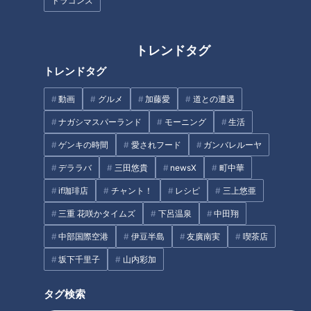
ドラゴンズ
生活
チャント！
生活
チャント！
トレンドタグ
トレンドタグ
動画
グルメ
加藤愛
道との遭遇
ナガシマスパーランド
モーニング
生活
スイーツ王子が予測！2022
名古屋のシンボル「ナナち
ゲンキの時間
愛されフード
ガンバレルーヤ
年絶対に流行る激推しスイ
ゃん」の妹「ミナちゃ
ーツ！
ん」 電車で初めての「お
デララバ
三田悠貴
newsX
町中華
チャント！
チャント！
出かけ」！
くらしニュース
くらしニュース
if珈琲店
チャント！
レシピ
三上悠亜
2022/03/01 16:07
2022/03/01 15:57
三重 花咲かタイムズ
下呂温泉
中田翔
生活
チャント！
生活
チャント！
中部国際空港
伊豆半島
友廣南実
喫茶店
坂下千里子
山内彩加
タグ検索