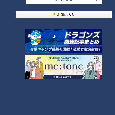
ン】母ちゃんが取得した資格と
かゆみに襲われる賀久くん。出
は…CBCテレビ定期配信型ドキ
血も…CBCテレビ 定期配信型 ド
ュメンタリー「ピエロと呼ばれ
キュメンタリー「ピエロと呼ば
お気に入り
た息子」第５１話
れた息子」第５０話
時間がない！賀久くんのモーニ
ングルーティン！魚鱗癬は朝が
大変です…CBCテレビ 定期配信
型ドキュメンタリー「ピエロと
呼ばれた息子」第４９話 CBCド
キュメンタリー