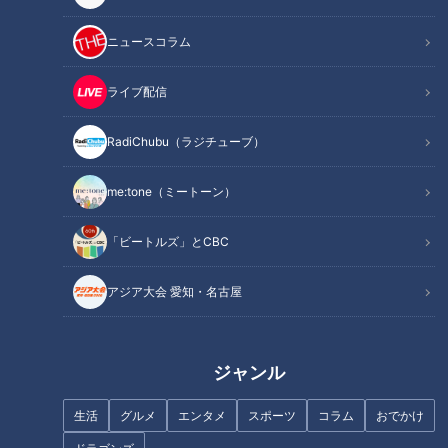
万人に1人と言われている難病です。
ニュースコラム
この配信は、道化師様魚鱗癬（どうけしようぎょりんせん）と
闘う賀久くんを追った定期配信型ドキュメンタリーです。
ライブ配信
撮影：CBCテレビ
RadiChubu（ラジチューブ）
me:tone（ミートーン）
この記事の画像を見る
「ビートルズ」とCBC
この記事を見たあなたへのおすすめ
アジア大会 愛知・名古屋
暑さに強くなる方法…それは筋
ジャンル
トレ！？
名物のタコが取れない？海水温
生活
グルメ
エンタメ
スポーツ
コラム
おでかけ
上昇で｢死活問題｣に…21歳の漁