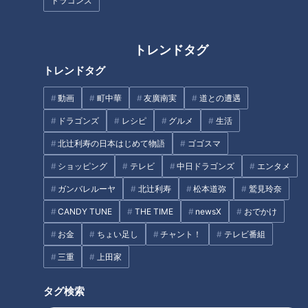
ドラゴンズ
師が仕掛けるブランド化戦略
トレンドタグ
トレンドタグ
動画
町中華
友廣南実
道との遭遇
かわいすぎて食べられない！？
誰でも魔球が投げられる「ウィ
ドラゴンズ
レシピ
グルメ
生活
鳥羽水族館のアイドル、ラッコ
ッフルボール」って？若狭アナ
のメイちゃんカレー
と榊原アナが中日ドラコンズ・
北辻利寿の日本はじめて物語
ゴゴスマ
石川昴弥選手に挑む！憧れのプ
ショッピング
テレビ
中日ドラゴンズ
エンタメ
ロ野球選手から“三振”は取れる
のか！？
ガンバレルーヤ
北辻利寿
松本道弥
鷲見玲奈
気分を上げたい！冬服のマンネ
CANDY TUNE
THE TIME
newsX
おでかけ
リ化から脱するには？
お金
ちょい足し
チャント！
テレビ番組
ショックのあまりながつが膝か
三重
上田家
ら崩れ落ちる！？一体何が！？
タグ
タグ検索