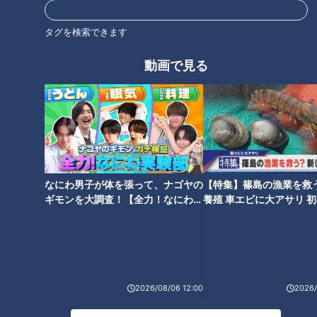
動画
ドキュメンタリー
WEB限定
タグを検索できます
ピエロと呼ばれた息子
動画で見る
番組紹介
ドキュメンタリー
ピエロと呼ばれた息子
ドキュメンタリーやニュース特集をお届けします。
・受賞作品をはじめとしたドキュメンタリー
なにわ男子が体を張って、ナゴヤの
【特集】篠島の漁業を救
・ディレクターが取材対象に迫った、テレビでは放送していない特
ギモンを大調査！【全力！なにわ実
養殖 車エビに大アサリ 
別版
験部～ナゴヤのギモン、ガチ検証
【newsX】
～】
・ＣＢＣテレビ「チャント！」の特集を厳選して公開します。
（月～金 午後3時49分から午後7時 愛知・岐阜・三重で放送）
最新話の見逃し配信はこちら
2026/08/06 12:00
2026/