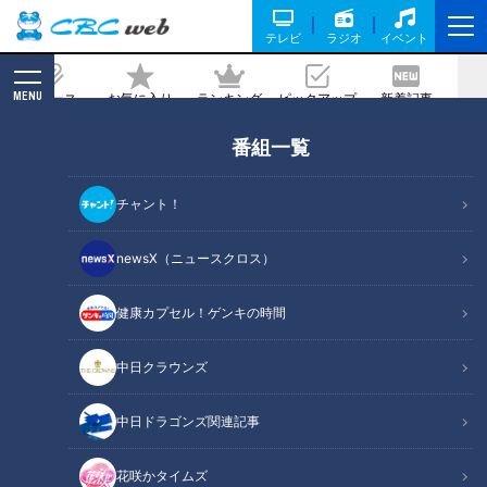
テレビ
ラジオ
イベント
MENU
ニュース
お気に入り
ランキング
ピックアップ
新着記事
CBC MAGAZINE
番組一覧
体重がなかなか増えない賀久くん…この
２年でどれだけ増えた？～CBCテレビ
チャント！
定期配信型ドキュメンタリー「ピエロと
呼ばれた息子」第５３話
newsX（ニュースクロス）
2022/05/04 19:00
健康カプセル！ゲンキの時間
中日クラウンズ
中日ドラゴンズ関連記事
花咲かタイムズ