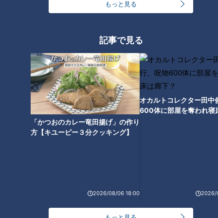
もっと見る
オススメ関連コンテンツ
記事で見る
オカルトコレクター田中
600体に部屋を奪われ寝
【次の動画】重たいランドセル
【前の動画】家族で京都へ！魚
下？
「かつおのカレー竜田揚げ」の作り
どうする？何色に？もうすぐ小
鱗癬の患者との交流はとても大
方【キユーピー３分クッキング】
学１年生！～CBCテレビ定期配
切です…CBCテレビ定期配信型
信型ドキュメンタリー「ピエロ
ドキュメンタリー「ピエロと呼
と呼ばれた息子」第５４話 #
ばれた息子」第５２話
ＣＢＣドキュメンタリー
2026/08/06 18:00
2026/
【賀久くんのナイトルーティ
【深夜の撮影】睡眠中、全身の
もっと見る