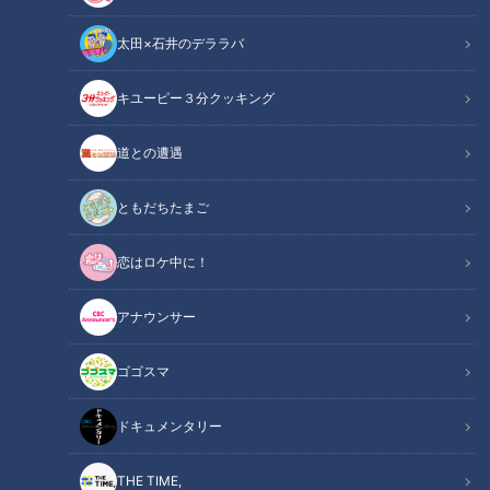
太田×石井のデララバ
キユーピー３分クッキング
ドキュメンタリー
道との遭遇
ピエロと呼ばれた息子
ともだちたまご
皮膚の難病『道化師様魚鱗癬』と闘う濵口賀久くん（５）。
恋はロケ中に！
２０２０年春に取材を開始して2年が経過しました。
アナウンサー
今回は賀久くんの体重の変化について紹介します。
賀久くんは剥がれ落ちる皮膚に栄養を多くとられてしまうた
ゴゴスマ
め、体重がなかなか増えません。
ドキュメンタリー
魚鱗癬は皮膚が乾燥して、うろこ状になり、剥がれ落ちる病気
で、中でも道化師様魚鱗癬は症状が最も重く、国内では、30
THE TIME,