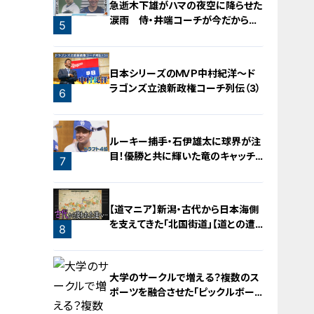
急逝木下雄がハマの夜空に降らせた
涙雨 侍・井端コーチが今だから明
5
かす“ドラ大野雄起用法”秘話
日本シリーズのＭＶＰ中村紀洋～ド
ラゴンズ立浪新政権コーチ列伝（3）
6
ルーキー捕手・石伊雄太に球界が注
目！優勝と共に輝いた竜のキャッチャ
7
ー列伝
【道マニア】新潟・古代から日本海側
を支えてきた「北国街道」【道との遭
8
遇】
大学のサークルで増える？複数のス
ポーツを融合させた「ピックルボー
ル」