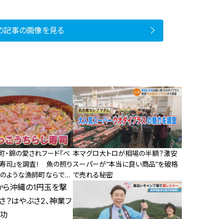
の記事の画像を見る
町・錦の愛されフード『べ
本マグロ大トロが相場の半額？激安
し寿司』を調査！ 魚の照り
スーパーが“本当に良い商品”を破格
”のような漁師町ならでは
で売れる秘密
司