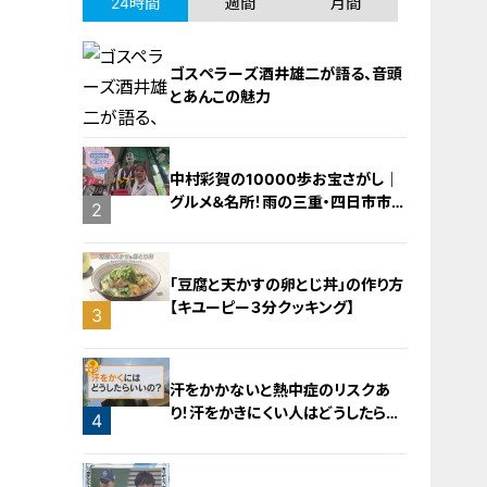
24時間
週間
月間
ゴスペラーズ酒井雄二が語る、音頭
とあんこの魅力
中村彩賀の10000歩お宝さがし｜
グルメ＆名所！雨の三重・四日市市で
1
2
お宝探し【チャント！特集】
「豆腐と天かすの卵とじ丼」の作り方
【キユーピー３分クッキング】
3
汗をかかないと熱中症のリスクあ
り！汗をかきにくい人はどうしたらい
4
いの？