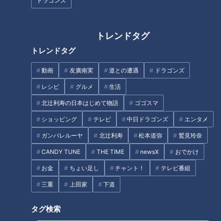
ドラゴンズ
築150年の古民家を改築したお
トレンドタグ
店で絶品うなぎグルメを堪能!
ガンバレルーヤが愛知・知多半
トレンドタグ
島で海上アスレチックに大興
奮！おしゃれカフェ＆グランピ
動画
友廣南実
道との遭遇
ドラゴンズ
ング場でBBQも堪能！
タグ
レシピ
グルメ
生活
北辻利寿の日本はじめて物語
ゴゴスマ
グルメ
チャント！
ショッピング
テレビ
中日ドラゴンズ
エンタメ
ガンバレルーヤ
北辻利寿
松本道弥
鷲見玲奈
CANDY TUNE
THE TIME
newsX
おでかけ
オススメ関連コンテンツ
お金
ちょい足し
チャント！
テレビ番組
三重
上田家
下道
タグ検索