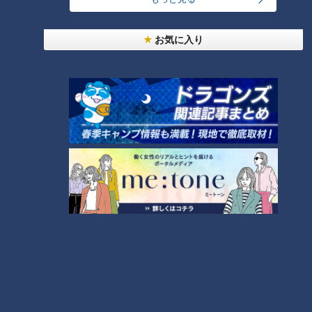
「人を狂わせる魅力がある」道マニア・鹿取茂雄が
惚れ込んだレンガの橋梁とは？未公開の道3選
1
お気に入り
友廣アナの自転車旅｜愛知・蒲郡市へ！三河湾ぐる
っと125kmの自転車旅！【チャント！特集】
2
【全力！なにわ実験部～ナゴヤのギモン、ガチ検証
～】しらたきで作った豚バラミンチの油そば
3
【全力！なにわ実験部～ナゴヤのギモン、ガチ検証
～】にんじんプリン
4
今年も開催！「あったらいいな」をみんなで考える
小学生向けワークショップを大府市で開催
5