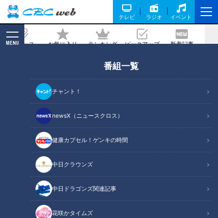
テレビ
ラジオ
イベント
MENU
ニュース
お気に入り
ランキング
ピックアップ
新着記事
CBC MAGAZINE
番組一覧
寿司７貫や天ぷら付きの超豪華ランチが
1480円！？岐阜県・郡上市のお値打ち
チャント！
グルメをご紹介！
newsX（ニュースクロス）
記事に戻る
健康カプセル！ゲンキの時間
中日クラウンズ
中日ドラゴンズ関連記事
花咲かタイムズ