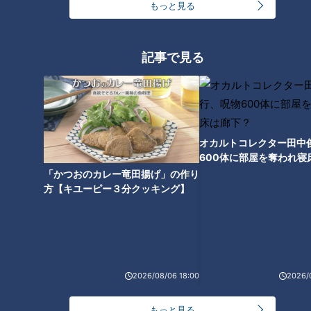
もっと見る
シピ「きぬかつぎ」の作り方と
は
記事で見る
オカルトコレクター田中
600体に部屋を奪われ寝
下？
「かつおのカレー竜田揚げ」の作り
方【キユーピー３分クッキング】
ランキング
RANKING
24時間
週間
月間
2026/08/06 18:00
2026/
もっと見る