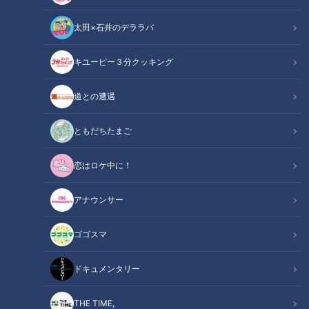
太田×石井のデララバ
キユーピー３分クッキング
CBCテレビ：画像『チャント！』
道との遭遇
この記事の画像
（全4枚）
ともだちたまご
恋はロケ中に！
アナウンサー
ゴゴスマ
記事に戻る
ドキュメンタリー
この記事を見たあなたへのおすすめ
THE TIME,