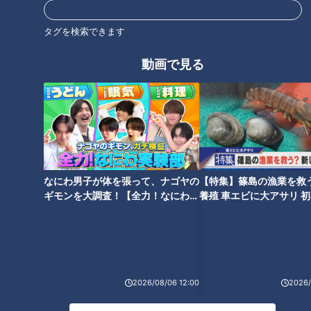
1日分の野菜が摂れる「特製ブリ
予約8か月待ち！？幻のクリー
タグを検索できます
しゃぶ」！主婦の買い物カゴの
ムコロッケ店「クリコロ」をTV
中を調査したら冬にぴったりな
初取材！冬限定コロッケもご紹
鍋料理が続々登場
介
動画で見る
「ラーメンを食べている時の鼻
“プロ直伝”おいしい冬野菜の見
水」を抑える方法がある！？出
分け方！ポイントは「根」と
なにわ男子が体を張って、ナゴヤの
【特集】篠島の漁業を救
る人と出ない人の差が明らか
「大きさ」と「断面」にあり！
ギモンを大調査！【全力！なにわ実
養殖 車エビに大アサリ 
に！
験部～ナゴヤのギモン、ガチ検証
【newsX】
～】
2026/08/06 12:00
2026/
サトイモのレシピは煮物だけじ
ゃない！産地で愛される絶品レ