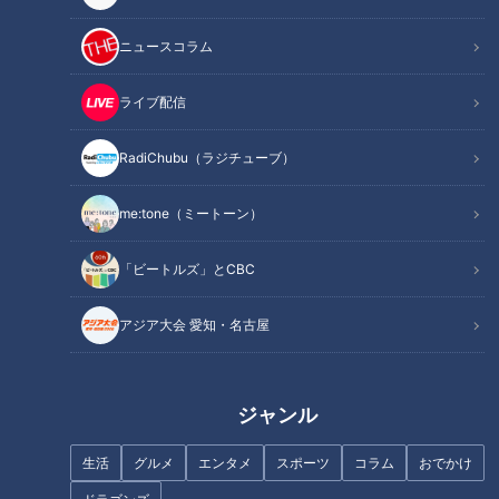
ニュースコラム
「今年の中日は安泰」中日OB・
中村武志が解説
ライブ配信
「失言」オンパレードの春に泣
RadiChubu（ラジチューブ）
く
me:tone（ミートーン）
「ビートルズ」とCBC
アジア大会 愛知・名古屋
若狭アナの滝行も滞りなく終
2024年の売り上げは41億円！
了！ドラゴンズ1位指名は右の大
日本一のチョコの祭典「アムー
砲で決まり！？
ル・デュ・ショコラ」徹底取
材！ファンが選ぶ“推しシェ
ジャンル
フ”第1位は？
生活
グルメ
エンタメ
スポーツ
コラム
おでかけ