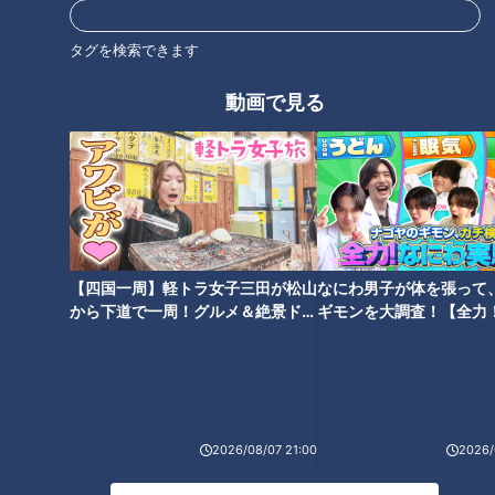
ピー３分クッキング】
方【キユーピー３分クッキン
グ】
タグを検索できます
動画で見る
「チューリップのから揚げ」の
「サーモンの甘酒焼き・甘酒み
作り方【キユーピー３分クッキ
そ汁」の作り方【キユーピー３
ング】
分クッキング】
【四国一周】軽トラ女子三田が松山
なにわ男子が体を張って
から下道で一周！グルメ＆絶景ドラ
ギモンを大調査！【全力
イブ⑳
験部～ナゴヤのギモン、
～】
「桜もち」の作り方【キユーピ
ー３分クッキング】
2026/08/07 21:00
2026/