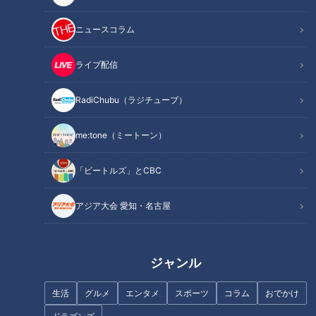
ニュースコラム
ライブ配信
「いさきのわさびあんかけ」の
「ベーコンとコーンのケークサ
作り方【キユーピー３分クッキ
レ」の作り方【キユーピー３分
RadiChubu（ラジチューブ）
ング】
クッキング】
me:tone（ミートーン）
「ビートルズ」とCBC
アジア大会 愛知・名古屋
「えびとアボカドのタルティー
「カレーそぼろのもちピザ」の
ヌ」の作り方【キユーピー３分
作り方【キユーピー３分クッキ
クッキング】
ング】
ジャンル
生活
グルメ
エンタメ
スポーツ
コラム
おでかけ