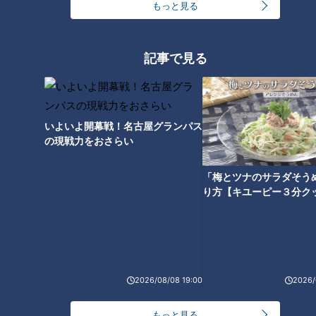
もっと見る
記事で見る
いよいよ開幕戦！名古屋グランパス
の現戦力をおさらい
「梅とツナのサラダそう
ランキング
り方【キユーピー３分ク
RANKING
24時間
週間
月間
つら〜い「肩こり」…「鎖骨ほぐし」で大改善！あ
2026/08/08 19:00
2026/
なたはどのタイプ？肩こり4つのタイプと改善法
1
もっと見る