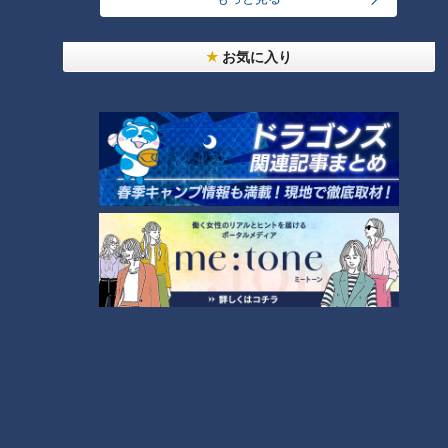
「名古屋駅のパン屋さんランキング」第2位＆第1位
を発表！食感の秘密は“焼きたてを瞬間冷凍”？「ル
2
お気に入り
シュプレーム」の食パンへのこだわり
【アナウンサーの2次会？】若狭アナが脱いだ？大
石アナが踊った？水分アナが舞った！？CBC5チャ
3
ン春祭り・カラオケ大会ほぼすべて見せます！
もうすぐ5万人！？みてちょ初「アクスタ」を徹底
解剖！【CBC5チャン春祭り 最新情報】
4
もっと見る
CBCニュース
CBC NEWS
男子高校生が乗った自転車にはねられ歩行者の男性