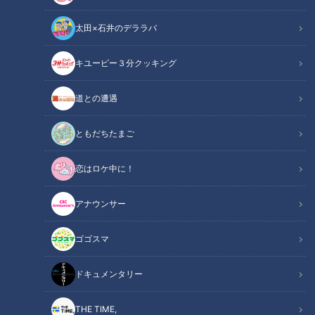
太田×石井のデララバ
キユーピー３分クッキング
CBCテレビ：画像『キユーピー3分クッキング』
道との遭遇
この記事の画像
（全2枚）
ともだちたまご
恋はロケ中に！
アナウンサー
記事に戻る
ゴゴスマ
この記事を見たあなたへのおすすめ
ドキュメンタリー
THE TIME,