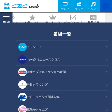
テレビ
ラジオ
イベント
MENU
ニュース
お気に入り
ランキング
ピックアップ
新着記事
CBC MAGAZINE
番組一覧
「新じゃがのフライパンピザ」の作り方
【キユーピー３分クッキング】
チャント！
記事に戻る
newsX（ニュースクロス）
健康カプセル！ゲンキの時間
中日クラウンズ
中日ドラゴンズ関連記事
花咲かタイムズ