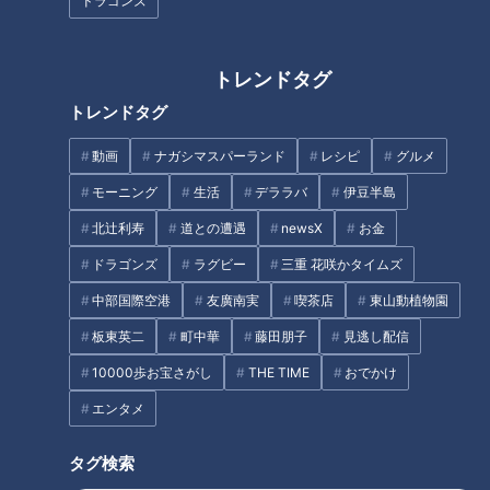
ドラゴンズ
「麻辣(マーラー)香味から揚
「なすミンチのキーマカレー」
げ」の作り方【キユーピー３分
の作り方【キユーピー３分クッ
トレンドタグ
クッキング】
キング】
トレンドタグ
タグ
動画
ナガシマスパーランド
レシピ
グルメ
モーニング
生活
デララバ
伊豆半島
グルメ
北辻利寿
道との遭遇
newsX
お金
ドラゴンズ
ラグビー
三重 花咲かタイムズ
オススメ関連コンテンツ
中部国際空港
友廣南実
喫茶店
東山動植物園
板東英二
町中華
藤田朋子
見逃し配信
10000歩お宝さがし
THE TIME
おでかけ
エンタメ
タグ検索
「鯛ごはん」の作り方【キユー
「明太チーズの卵焼き」の作り