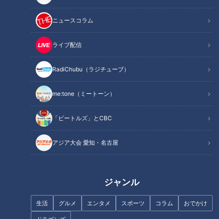
記事に戻る
ニュースコラム
この記事を見たあなたへのおすすめ
ライブ配信
RadiChubu（ラジチューブ）
me:tone（ミートーン）
中日ドラゴンズ勝野、岡林、若
“チームを勝たせる投手”中日ド
「ビートルズ」とCBC
竜投打の二人 今だから言える昨
ラ1中西聖輝が大学時代に磨き上
年活躍できた裏話
げた投球術「変なプライドは捨
アジア大会 愛知・名古屋
てた」
ジャンル
生活
グルメ
エンタメ
スポーツ
コラム
おでかけ
ドラゴンズの黄金期をともに支
東京五輪めざす中日ドラゴンズ