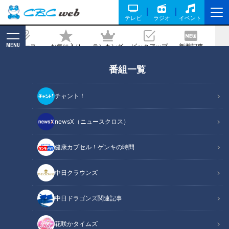
テレビ
ラジオ
イベント
MENU
ニュース
お気に入り
ランキング
ピックアップ
新着記事
CBC MAGAZINE
番組一覧
逆襲へ投打のキーマン２人は明治大学の
元キャプテン～愛しのドラゴンズ！２０
チャント！
２５
newsX（ニュースクロス）
記事に戻る
健康カプセル！ゲンキの時間
中日クラウンズ
中日ドラゴンズ関連記事
花咲かタイムズ