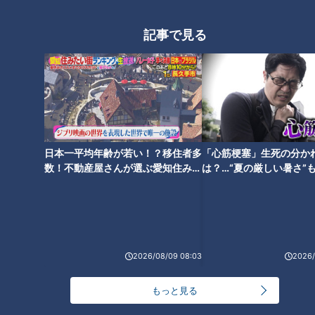
記事で見る
来季は期待の背番号7へ！二軍
スタートから四番打者も務めた
竜の強打者・福永裕基の成長の
シーズンを振り返る！
日本一平均年齢が若い！？移住者多
「心筋梗塞」生死の分か
数！不動産屋さんが選ぶ愛知住みた
は？…“夏の厳しい暑さ”
い街ランキング1位は？
に！発症前のキケンなサ
法
2026/08/09 08:03
2026/
もっと見る