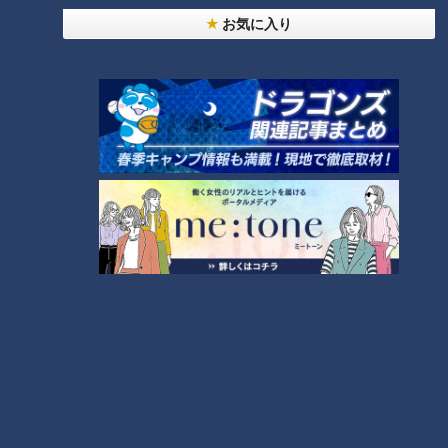
ランキング
お気に入り
RANKING
24時間
週間
月間
NEW
「心筋梗塞」生死の分かれ道は？…“夏の厳しい暑
1
さ”もきっかけに！発症前のキケンなサインと対処
法
「すごい痩せましたね！」…世界一楽なスクワッ
ト！？ダイエットのスペシャリストに学ぶ「無理な
2
くやせる方法」
「夏の脳梗塞」熱中症に似ている！？…生死の分か
れ道！経験者から学ぶ“発症時の身体の異変”
3
ＣＢＣ小川実桜アナ、呪術廻戦展で痛感した「自分
に一番遠い職業」