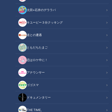
太田×石井のデララバ
キユーピー３分クッキング
柳裕也投手(C)CBCテレビ
道との遭遇
この記事の画像
（全6枚）
ともだちたまご
恋はロケ中に！
アナウンサー
ゴゴスマ
ドキュメンタリー
THE TIME,