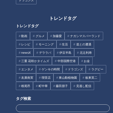
えた浅尾拓也投手コーチと侍ジ
ドラゴンズ
元助っ人～わずか1年だけの外国
ャパン投手コーチ・吉見一起氏
人選手列伝～
によるレジェンド対談！同い年
ならではの親密トーク、そして
トレンドタグ
根尾昂投手について語る
トレンドタグ
動画
グルメ
加藤愛
ナガシマスパーランド
レシピ
モーニング
生活
道との遭遇
「アイツの強肩は世界一」中村
2019夏反攻へ！ドラゴンズ後半
newsX
デララバ
伊豆半島
北辻利寿
武志コーチが元ドラゴンズ加藤
戦巻き返しのカギを握る6人の
匠馬へ贈る惜別の激励
戦士たち！
三重 花咲かタイムズ
中部国際空港
お金
エンタメ
ゲンキの時間
ドラゴンズ
ラグビー
タグ
友廣南実
喫茶店
東山動植物園
板東英二
スポーツ
中日ドラゴンズ
コラム
村松開人
根尾昂
町中華
藤田朋子
見逃し配信
柳裕也
タグ検索