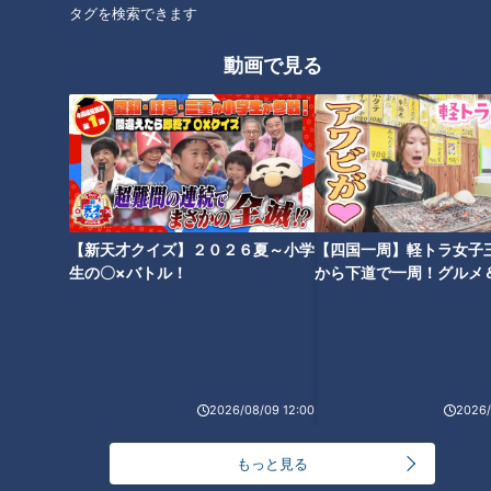
オススメ関連コンテンツ
タグを検索できます
動画で見る
新たな背番号に活躍を誓う福
高橋宏斗が無傷の２５勝達成、
永、松木平そして根尾～愛しの
細川＆石川昂＆ボスラーの３０
ドラゴンズ！２０２５
発トリオ誕生etc・・・ 井上竜
【新天才クイズ】２０２６夏～小学
【四国一周】軽トラ女子
はこうして優勝する！イチサン
生の〇×バトル！
から下道で一周！グルメ
ドラ視聴者の勝手な９つの大予
イブ⑳
言
泣き虫はもう卒業！竜の新星・
ドラゴンズの新旧・選手会長４
2026/08/09 12:00
2026/
松木平投手に一問一答！「来季
人が語った来季への決意とマル
開幕ローテ入りを狙います！」
ティネス攻略法
もっと見る