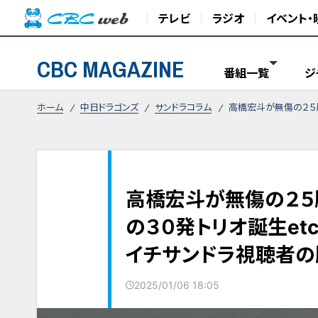
テレビ
ラジオ
イベント・
CBC MAGAZINE
番組一覧
ジ
ホーム
中日ドラゴンズ
サンドラコラム
高橋宏斗が無傷の２５
高橋宏斗が無傷の２５
の３０発トリオ誕生et
イチサンドラ視聴者の
2025/01/06 18:05