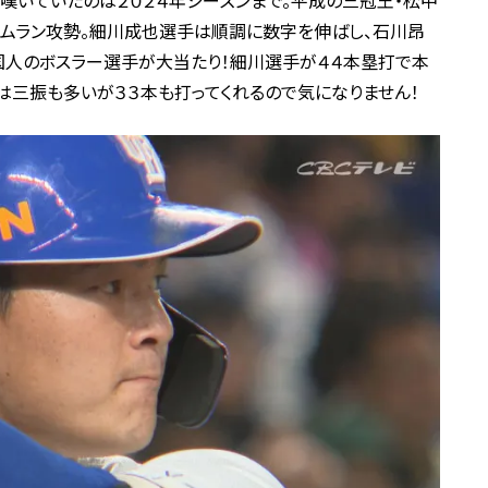
嘆いていたのは２０２４年シーズンまで。平成の三冠王・松中
ームラン攻勢。細川成也選手は順調に数字を伸ばし、石川昂
国人のボスラー選手が大当たり！細川選手が４４本塁打で本
は三振も多いが３３本も打ってくれるので気になりません！