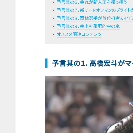
予言其の６．金丸が新人王を掻っ攫う
予言其の７．新リードオフマンのブライト
予言其の８．岡林選手が首位打者＆４年
予言其の９．井上神采配的中の嵐
オススメ関連コンテンツ
予言其の１．高橋宏斗がマ