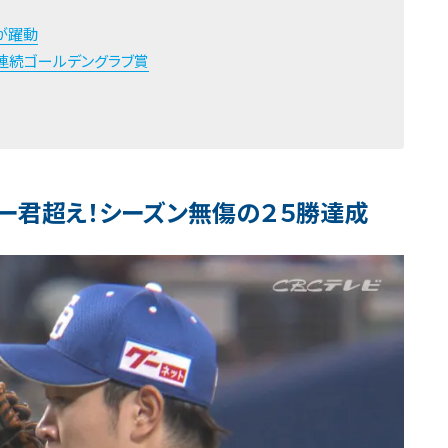
が躍動
連続ゴールデングラブ賞
ー君超え！シーズン無傷の２５勝達成