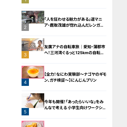
バラミンチの油そば
「人を狂わせる魅力がある」道マニ
ア・鹿取茂雄が惚れ込んだレンガの
2
橋梁とは？未公開の道3選
友廣アナの自転車旅｜愛知・蒲郡市
へ！三河湾ぐるっと125kmの自転車
3
旅！【チャント！特集】
【全力！なにわ実験部～ナゴヤのギモ
ン、ガチ検証～】にんじんプリン
4
今年も開催！「あったらいいな」をみ
んなで考える 小学生向けワークショ
5
ップを大府市で開催