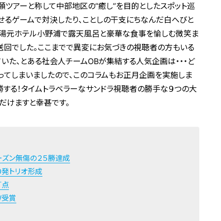
ツアーと称して中部地区の“癒し”を目的としたスポット巡
せるゲームで対決したり、ことしの干支にちなんだ白へびと
湯元ホテル小野浦で露天風呂と豪華な食事を愉しむ微笑ま
送回でした。ここまでで異変にお気づきの視聴者の方もいる
いた、とある社会人チームOBが集結する人気企画は・・・ど
余ってしまいましたので、このコラムもお正月企画を実施しま
優勝する！タイムトラベラーなサンドラ視聴者の勝手な９つの大
だけますと幸甚です。
ーズン無傷の２５勝達成
０発トリオ形成
打点
W受賞