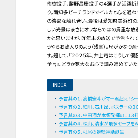
侑樹投手、勝野昌慶投手の４選手が活躍祈願
り。南知多ビーチランドでイルカと心を通わ
の濃密な触れ合い。最後は愛知県美浜町の
しい光景はまさにオフならではの貴重な放
かと思いますが、昨年末の放送で予告されて
うやらお蔵入りのよう（残念）。尺がかなり
す。題して、『２０２５年、井上竜はこうして
予言』。どうか寛大なお心で読み進めていた
INDEX
予言其の１．高橋宏斗がマー君超え！シ
予言其の２．細川、石川昂、ボスラーの３
予言其の３．中田翔が本領発揮の１１３
予言其の４．松山、清水が最多セーブを
予言其の５．根尾の逆転神話誕生