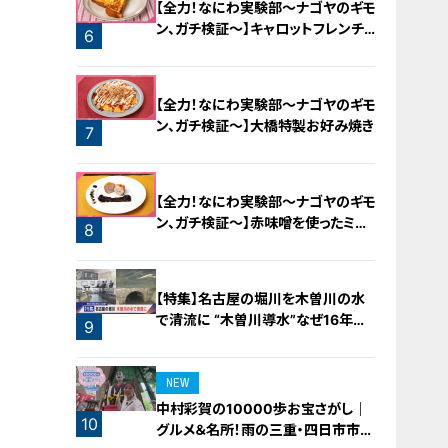
【全力！なにわ実験部～ナゴヤのギモ
ン、ガチ検証～】キャロットフレンチ
6
ロースト
【全力！なにわ実験部～ナゴヤのギモ
ン、ガチ検証～】大橋特製お好み焼き
7
【全力！なにわ実験部～ナゴヤのギモ
ン、ガチ検証～】赤味噌を使ったミル
8
フィーユ味噌トンカツ
【特集】名古屋の堀川を木曽川の水
で清流に “木曽川導水”なぜ16年ぶ
9
り？【newsX】
NEW
中村彩賀の10000歩お宝さがし｜
10
グルメ＆名所！雨の三重・四日市市で