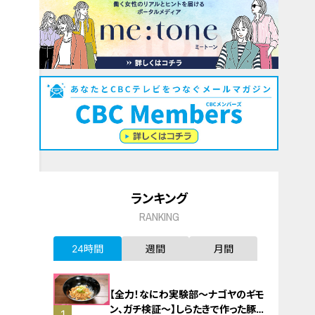
ランキング
RANKING
24時間
週間
月間
【全力！なにわ実験部～ナゴヤのギモ
ン、ガチ検証～】しらたきで作った豚
1