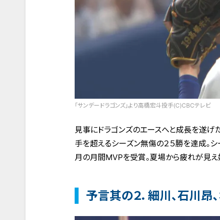
「サンデードラゴンズ」より高橋宏斗投手(C)CBCテレビ
見事にドラゴンズのエースへと成長を遂げた
手を超えるシーズン無傷の２５勝を達成。シ
月の月間MVPを受賞。夏場から疲れが見え
予言其の２．細川、石川昂