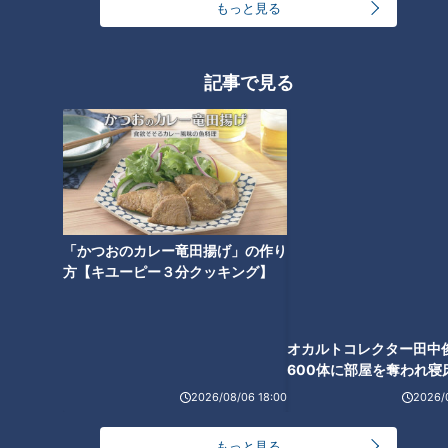
もっと見る
記事で見る
【伊嵜充則】スジナシ(1999年)
【松田悟志】『コントなんや
鶴瓶が翻弄される！？圧倒的な
ら』（スジナシ）
演技力がドラマを作り上げる！
オカルトコレクター田中
600体に部屋を奪われ寝
下？
「かつおのカレー竜田揚げ」の作り
方【キユーピー３分クッキング】
【塚本高史】『ＴＨＥ格差』
【伊礼彼方】『スキャンダル』
（スジナシ）
（スジナシ）
2026/08/06 18:00
2026/
もっと見る