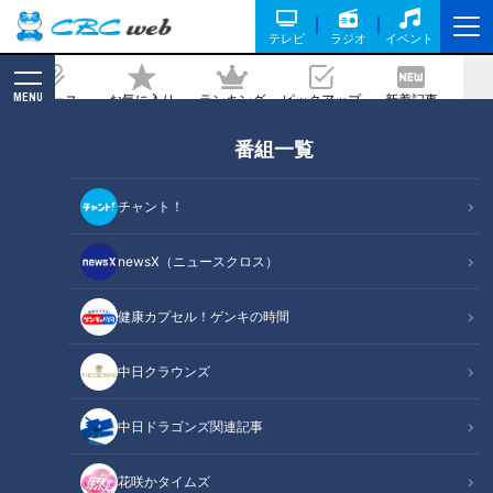
テレビ
ラジオ
イベント
MENU
ニュース
お気に入り
ランキング
ピックアップ
新着記事
CBC MAGAZINE
番組一覧
『やっぱり軽率な人』溝端淳平（スジナ
シ）
チャント！
2022/05/13 20:00
newsX（ニュースクロス）
健康カプセル！ゲンキの時間
中日クラウンズ
中日ドラゴンズ関連記事
花咲かタイムズ