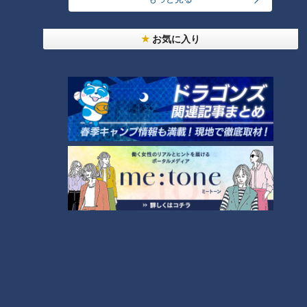
【中村蒼】『鉢合わせ』（スジ
お気に入り
ナシ）
ランキング
RANKING
24時間
週間
月間