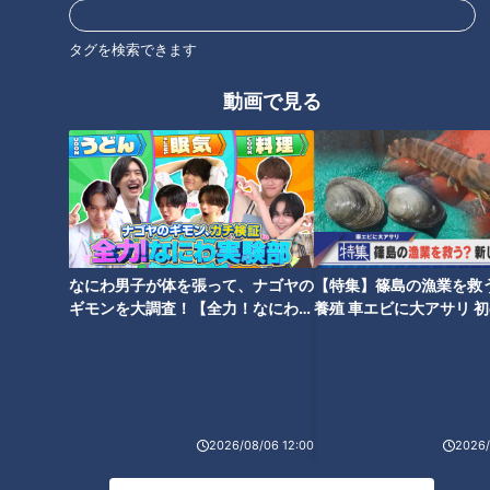
行役にフリーアナウンサーの中井美穂さんが加わりました。その
後、2014年に番組は終了し、現在は定期的に舞台公演が開かれて
タグを検索できます
います。
その魅力は、意外なストーリー展開や、想像を絶する結末など、台
動画で見る
本が無いからこそ生み出される多様なドラマ。お互いの意思が上手
く通じ合ったことで生まれた名作や意思の疎通が出来なかったこと
で生まれた快作…絶対に先がよめないハラハラドキドキ感で多くの
人の支持を得てきました。
そんなスジナシの名作・傑作選がYouTubeにて再び楽しめることに
なりました。毎週金曜20時に１話ずつ追加されていきます。是非
ご期待ください。
なにわ男子が体を張って、ナゴヤの
【特集】篠島の漁業を救
ホームページ
ギモンを大調査！【全力！なにわ実
養殖 車エビに大アサリ 
験部～ナゴヤのギモン、ガチ検証
【newsX】
番組サイト
～】
2026/08/06 12:00
2026/
オススメ関連コンテンツ