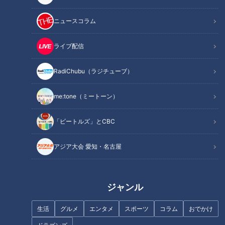
この記事を見たあなたへのおすすめ
ニュースコラム
ライブ配信
RadiChubu（ラジチューブ）
『それは香川から始まった』佐
『人気(ひとけ)のない階段』上
me:tone（ミートーン）
戸井けん太（スジナシ）
野樹里（スジナシ）
「ビートルズ」とCBC
アジア大会 愛知・名古屋
『袖ふれ合うも・・・。』西田
『そういうようなことが、せつ
尚美（スジナシ）
ないの』山田真歩（スジナシ）
ジャンル
生活
グルメ
エンタメ
スポーツ
コラム
おでかけ