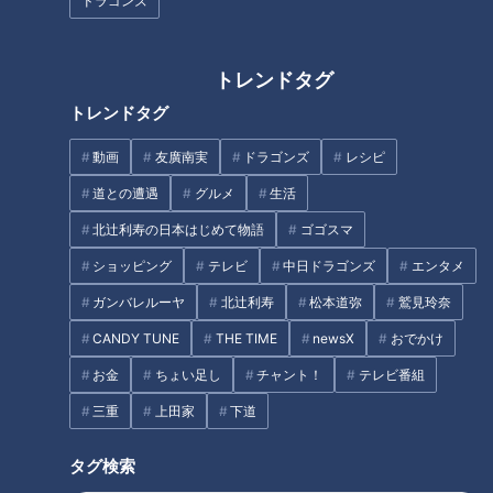
ドラゴンズ
トレンドタグ
『さぁ、温泉に行こう。』小野
『却下さん』野間口徹 （スジ
恵令奈（スジナシ）
ナシ）
トレンドタグ
タグ
動画
友廣南実
ドラゴンズ
レシピ
道との遭遇
グルメ
生活
動画
エンタメ
スジナシ
溝端淳平
笑福亭鶴瓶
北辻利寿の日本はじめて物語
ゴゴスマ
ショッピング
テレビ
中日ドラゴンズ
エンタメ
番組紹介
ガンバレルーヤ
北辻利寿
松本道弥
鷲見玲奈
鶴瓶のスジナシ
CANDY TUNE
THE TIME
newsX
おでかけ
「鶴瓶のスジナシ」動画
お金
ちょい足し
チャント！
テレビ番組
笑福亭鶴瓶とゲストがその日に知らされるセットの中で、台本（＝
三重
上田家
下道
スジ）ナシ・打合せナシ・ＮＧナシのぶっつけ本番で“即興ドラ
マ”を演じるバラエティ番組「スジナシ」。1998年にCBCテレビで
タグ検索
放送を開始し、2011年からは番組名を「鶴瓶のスジナシ」に。進