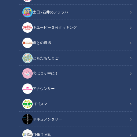
太田×石井のデララバ
鶴瓶のスジナシ
キユーピー３分クッキング
「鶴瓶のスジナシ」動画
道との遭遇
atデパートのトイレの前
ともだちたまご
鶴瓶がトイレの前で鞄の中身をゴソゴソとしていると、溝端が
トイレに駆け込んで行きます。溝端はトイレに財布を忘れたよ
恋はロケ中に！
うで取りに戻ってきたのです。一方の鶴瓶も財布を失くしたよ
アナウンサー
うで、鞄の中を探してしたのです。2人ともとんだ災難のよう
ですが、ほかにも重大な共通点がこの2人にあったので
ゴゴスマ
す・・・。
ドキュメンタリー
この記事の画像を見る
THE TIME,