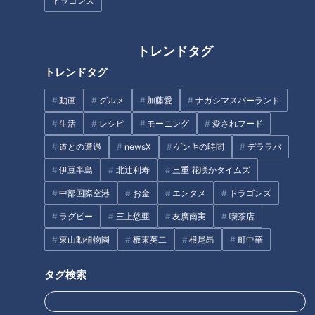
ドラゴンズ
ジナシ）
（スジナシ）
タグ
トレンドタグ
トレンドタグ
動画
エンタメ
スジナシ
松田悟志
笑福亭鶴瓶
動画
グルメ
加藤愛
ナガシマスパーランド
生活
レシピ
モーニング
愛されフード
番組紹介
道との遭遇
newsX
ゲンキの時間
デララバ
鶴瓶のスジナシ
伊豆半島
北辻利寿
三重 花咲かタイムズ
「鶴瓶のスジナシ」動画
中部国際空港
お金
エンタメ
ドラゴンズ
笑福亭鶴瓶とゲストがその日に知らされるセットの中で、台本（＝
ラグビー
三上悠亜
友廣南実
喫茶店
スジ）ナシ・打合せナシ・ＮＧナシのぶっつけ本番で“即興ドラ
マ”を演じるバラエティ番組「スジナシ」。1998年にCBCテレビで
東山動植物園
板東英二
根尾昂
町中華
放送を開始し、2011年からは番組名を「鶴瓶のスジナシ」に。進
行役にフリーアナウンサーの中井美穂さんが加わりました。その
タグ検索
後、2014年に番組は終了し、現在は定期的に舞台公演が開かれて
います。
その魅力は、意外なストーリー展開や、想像を絶する結末など、台