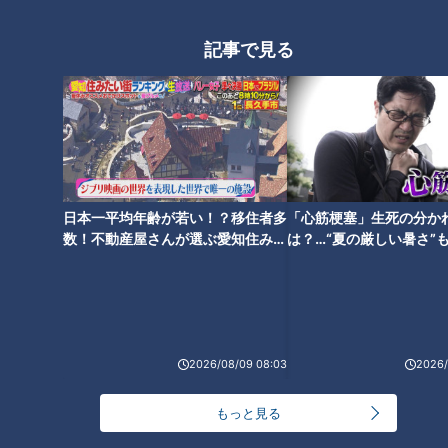
【伊嵜充則】スジナシ(1999年)
【溝端淳平】『やっぱり軽率な
記事で見る
鶴瓶が翻弄される！？圧倒的な
人』（スジナシ）
演技力がドラマを作り上げる！
日本一平均年齢が若い！？移住者多
「心筋梗塞」生死の分か
【塚本高史】『ＴＨＥ格差』
【姜暢雄】『息子、帰る』（ス
数！不動産屋さんが選ぶ愛知住みた
は？…“夏の厳しい暑さ”
い街ランキング1位は？
に！発症前のキケンなサ
（スジナシ）
ジナシ）
法
2026/08/09 08:03
2026/
【黒木啓司】『ただ天気がいい
もっと見る
だけだ』（スジナシ）