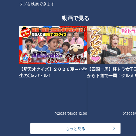
タグを検索できます
本が無いからこそ生み出される多様なドラマ。お互いの意思が上手
く通じ合ったことで生まれた名作や意思の疎通が出来なかったこと
動画で見る
で生まれた快作…絶対に先がよめないハラハラドキドキ感で多くの
人の支持を得てきました。
そんなスジナシの名作・傑作選がYouTubeにて再び楽しめることに
なりました。毎週金曜20時に１話ずつ追加されていきます。是非
ご期待ください。
ホームページ
【新天才クイズ】２０２６夏～小学
【四国一周】軽トラ女子
番組サイト
生の〇×バトル！
から下道で一周！グルメ
イブ⑳
オススメ関連コンテンツ
2026/08/09 12:00
2026/
もっと見る