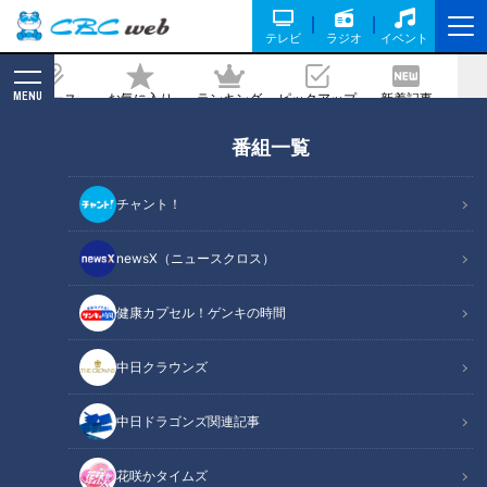
テレビ
ラジオ
イベント
MENU
ニュース
お気に入り
ランキング
ピックアップ
新着記事
CBC MAGAZINE
番組一覧
『コントなんやら』松田悟志（スジナ
シ）
チャント！
2022/03/11 20:00
newsX（ニュースクロス）
健康カプセル！ゲンキの時間
中日クラウンズ
中日ドラゴンズ関連記事
花咲かタイムズ