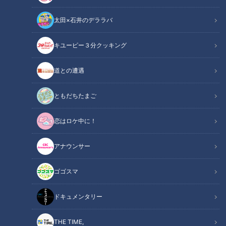
太田×石井のデララバ
鶴瓶のスジナシ
キユーピー３分クッキング
「鶴瓶のスジナシ」動画
道との遭遇
鶴瓶さんは、ピンクのポロシャツに白いズボンというカジュア
ルの服装で登場。ゲストの松田悟志さんはスーツ姿で入ってく
ともだちたまご
る。お二人は大阪の平野出身ということで、地元トークで大盛
恋はロケ中に！
り上がり。松田さんは、ハイテンションで大きめの蝶ネクタイ
を持ち道具にチョイスした。
アナウンサー
この記事の画像を見る
ゴゴスマ
この記事を見たあなたへのおすすめ
ドキュメンタリー
THE TIME,