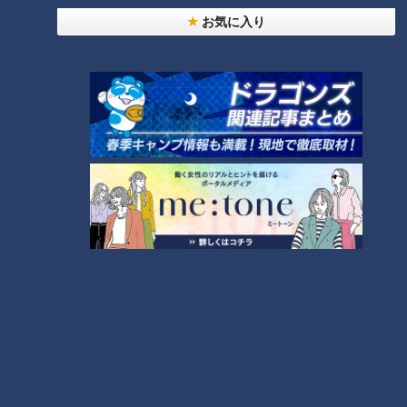
お気に入り
ランキング
RANKING
24時間
週間
月間
NEW
「心筋梗塞」生死の分かれ道は？…“夏の厳しい暑