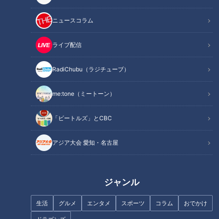
ニュースコラム
ライブ配信
『却下さん』野間口徹 （スジ
『僕とクリスとお義父さん』安
ナシ）
田顕（スジナシ）
RadiChubu（ラジチューブ）
me:tone（ミートーン）
「ビートルズ」とCBC
『頭脳派バイト○士君』福士誠
『ただ天気がいいだけだ』黒木
治（スジナシ）
啓司 （スジナシ）
アジア大会 愛知・名古屋
ジャンル
生活
グルメ
エンタメ
スポーツ
コラム
おでかけ
『星がきれいだ』浅野和之（ス
『知らなくていいこと』高梨臨