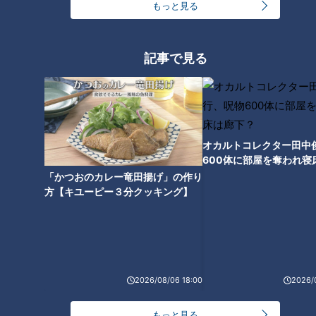
もっと見る
り返りました。
伊東さん曰く「緊張してるんだろうけど、全くそうは見えず
記事で見る
堂々たるもの」だったそうです。
伊東「ピアノのタッチが抜群で、僕、大好きなんですよ」
オカルトコレクター田中
音にビジョンがある
600体に部屋を奪われ寝
下？
「かつおのカレー竜田揚げ」の作り
その時、リハーサルスタジオにあったのが世界最高峰のピアノ
方【キユーピー３分クッキング】
メーカー、ベーゼンドルファーのグランドピアノ。それをポン
と叩いた時の音が抜群だったんだとか。
伊東「ピアニストって鍵盤を叩くだけなんだけどもタッチで何
2026/08/06 18:00
2026/
かが変わりますよね。ものすごく表情豊かに、粒立ちが綺麗な
音を出してくれるんです」
もっと見る