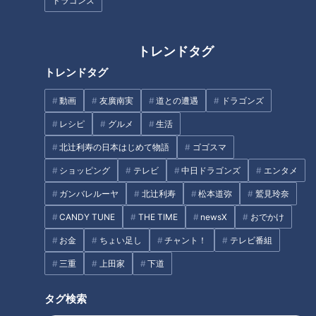
ドラゴンズ
んですけど、今はもうライブも見に来てくれてありがたいで
す」
トレンドタグ
トレンドタグ
特別な何かがある
動画
友廣南実
道との遭遇
ドラゴンズ
長谷川さんが最初にT-SQUAREを聞いたのは、1983年リリー
レシピ
グルメ
生活
スのアルバム『うち水にRainbow』。
北辻利寿の日本はじめて物語
ゴゴスマ
ショッピング
テレビ
中日ドラゴンズ
エンタメ
長谷川「自分的にはすごく刺さって、そこからどんどん調べて
聞いていきました」
ガンバレルーヤ
北辻利寿
松本道弥
鷲見玲奈
CANDY TUNE
THE TIME
newsX
おでかけ
伊東「刺さったっていうことは、長谷川が持っているものに共
お金
ちょい足し
チャント！
テレビ番組
通する大切な何かが、スクエアの音楽の中に存在してたんでし
三重
上田家
下道
ょうね」
タグ検索
長谷川「いろんな音楽を聞くんですけど、T-SQUAREは何と