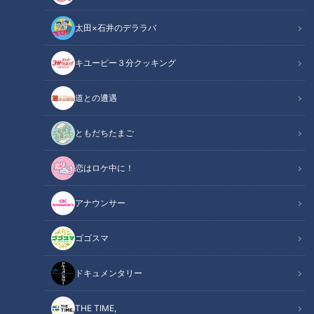
が、5月31日放送のＣＢＣラジオ『小堀勝啓の新栄トークジャ
太田×石井のデララバ
ンボリー』に出演しました。6月3日にリリースされるニュー
アルバム『VOYAGE』について、小堀勝啓が尋ねます。
キユーピー３分クッキング
関連リンク
この記事をradiko（ラジコ）で聴く
道との遭遇
ともだちたまご
INDEX
恋はロケ中に！
両親はびっくり
特別な何かがある
アナウンサー
タッチが抜群
音にビジョンがある
ゴゴスマ
海外どう聞かれる？
若い才能と出会えて幸せ
ドキュメンタリー
オススメ関連コンテンツ
THE TIME,