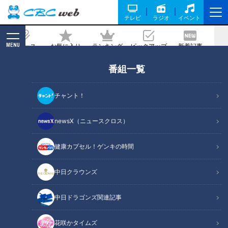
テレビ
ラジオ
イベント
MENU
ニュース
お気に入り
ランキング
ピックアップ
新着記事
CBC MAGAZINE
番組一覧
昔の曲に新しい命。伊東たけし、新生T-
SQUAREを語る
チャント！
2026/06/03 05:57
newsX（ニュースクロス）
健康カプセル！ゲンキの時間
RadiChubu（ラジチューブ）
小堀勝啓の新栄トークジャンボリー
中日クラウンズ
世界に誇るフュージョンバンド、T-SQUAREからサックス＆
中日ドラゴンズ関連記事
ウインドシンセサイザープレイヤーの伊東たけしさんと、新加
入した名古屋の現役大学生のキーボーディスト長谷川雄一さん
花咲かタイムズ