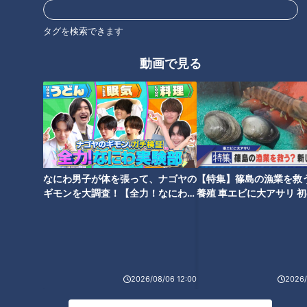
も言えない感覚があったりします」
タグを検索できます
小堀「音楽は理屈じゃないですからね」
動画で見る
タッチが抜群
小堀「最初に伊東たけしさんとメンバーとお会いして、T-
SQUAREの一員として音を鳴らす時って緊張しました？」
なにわ男子が体を張って、ナゴヤの
【特集】篠島の漁業を救
長谷川「最初、緊張もすごかったんですけど、それ以上に現実
ギモンを大調査！【全力！なにわ実
養殖 車エビに大アサリ 
なのか？って、半分夢みたいな不思議な気持ちで弾いてまし
験部～ナゴヤのギモン、ガチ検証
【newsX】
～】
た」
小堀「なんて素敵な感想でしょう」
2026/08/06 12:00
2026/
初めてT-SQUAREのメンバーの一員として音を出した時を振