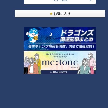
伊東さん絶賛。基礎がしっかりできているので初めてのプロの
お気に入り
ステージでも全く違和感がなかったそうです。
伊東「自分の思ってるSQUAREのビジョンがはっきりしてるん
じゃないですか？それを信じて演奏してるって感じですかね」
長谷川「そうですね。めちゃくちゃ嬉しいですよ」
海外どう聞かれる？
ニューアルバム『VOYAGE』は52枚目のアルバム。
小堀「新しい船出。海外でもすごく人気の高いバンドですし、
期待してるファンも多いでしょうね」