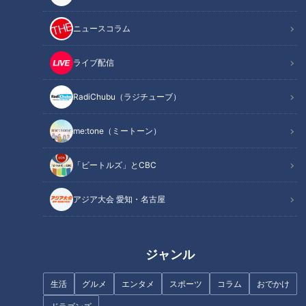
両親はびっくり
ニュースコラム
T-SQUAREはフュージョンのバンドとして世界的にも有名な
ライブ配信
老舗バンド。
2024年に新メンバーのオーディションでギターに亀山修哉さ
RadiChubu（ラジチューブ）
ん、キーボードに長谷川さんが選出されました。ふたりは去年
正式加入しました。
me:tone（ミートーン）
「ビートルズ」とCBC
長谷川さんはクラシックからピアノを始めたそうです。中学生
の時に父親の影響でジャズを聴き始め、高校生でフュージョン
アジア大会 愛知・名古屋
を知ったんだとか。
小堀「お父さん喜んだでしょう。T-SQUAREに入るんだと言
ジャンル
ったらなんて言ってた？」
生活
グルメ
エンタメ
スポーツ
コラム
おでかけ
長谷川「両親ともびっくりしてて。最初は信じてくれなかった