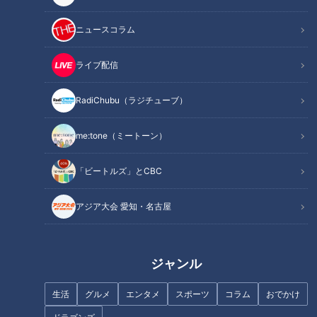
群馬パスポートとは
ニュースコラム
「群馬パスポート」とはB7サイズのパスポート型パンフレッ
トで、全44ページのフルカラー仕様。
ライブ配信
群馬県の歴史や文化、温泉、食、産業など、幅広い情報を掲載
しており、「群馬県をより深く知っていただき、群馬県をより
RadiChubu（ラジチューブ）
好きになっていただくことをコンセプトに作成した」と池田さ
me:tone（ミートーン）
ん。
「ビートルズ」とCBC
特徴的なのが、県内35市町村ごとに用意されたオリジナルス
タンプです。各地を巡ってスタンプを集めることができ、すべ
アジア大会 愛知・名古屋
て集めると県庁で“シークレットスタンプ”を押してもらえる仕
組みになっています。
ジャンル
天野「知らない市町村に足を運ぶきっかけになりますよね」
生活
グルメ
エンタメ
スポーツ
コラム
おでかけ
池田さん「実際にコンプリートした方から、『行ったことのな