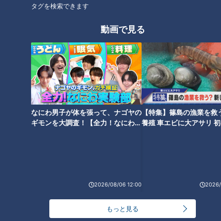
タグを検索できます
たいな会話ができそう」
動画で見る
スタンプラリーを通じて、人同士のコミュニケーションにもつ
ながる可能性もあります。
その一方で竹地は、「御朱印帳やお城巡りは流行っているけれ
ど、自治体でこういうことをやっているのは聞いたことがな
い」とも話し、各都道府県が真似する可能性もあると、斬新な
なにわ男子が体を張って、ナゴヤの
【特集】篠島の漁業を救
アイデアに感心している様子でした。
ギモンを大調査！【全力！なにわ実
養殖 車エビに大アサリ 
験部～ナゴヤのギモン、ガチ検証
【newsX】
～】
装丁超えの反響
「群馬パスポート」は5月1日に申請受付を開始しましたが、そ
2026/08/06 12:00
2026/
の人気は県の想定を大きく上回るものだったそうです。
もっと見る
申請開始初日で発行総数の1万部を突破し、即日受付を終了し