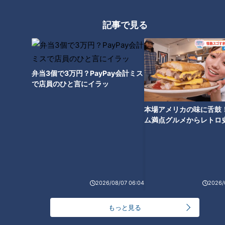
たとのこと。交付窓口には多くの人が詰めかけ、県庁のほか東
京事務所、大阪事務所の3か所で対応したものの、大行列がで
記事で見る
きたといいます。
さらに、初日だけで2705冊が交付。池田さんは「本当に多く
弁当3個で3万円？PayPay会計ミス
の皆さまに足を運んでいただいて、大変うれしく思っていま
で店員のひと言にイラッ
す」と反響の大きさを語りました。
本場アメリカの味に舌鼓
利用者については、正確なデータはまだないとしつつも、「県
ム満点グルメからレトロ
内の方も多いですし、東京事務所や大阪事務所では県外の方に
で！愛知・東海市の感動
選
もたくさん来ていただいている」と説明。群馬県外からの関心
の高さもうかがえました。
2026/08/07 06:04
2026/
また、人気ぶりは思わぬところにも影響を与えたようです。
もっと見る
竹地「インクの心配はないですか？」