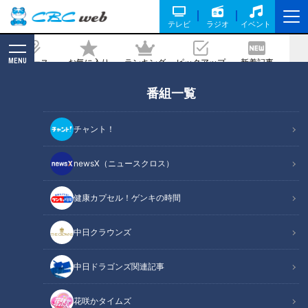
テレビ
ラジオ
イベント
MENU
ニュース
お気に入り
ランキング
ピックアップ
新着記事
CBC MAGAZINE
番組一覧
初日で1万部突破！「群馬パスポート」
とは
チャント！
2026/05/25 06:01
newsX（ニュースクロス）
健康カプセル！ゲンキの時間
RadiChubu（ラジチューブ）
CBCラジオ #プラス！
中日クラウンズ
旅行気分を味わえるパスポートが、いま群馬県で大きな話題を
中日ドラゴンズ関連記事
呼んでいます。海外へ渡航するためのものではなく、群馬県の
魅力を再発見するために作られた、その名も「群馬パスポー
花咲かタイムズ