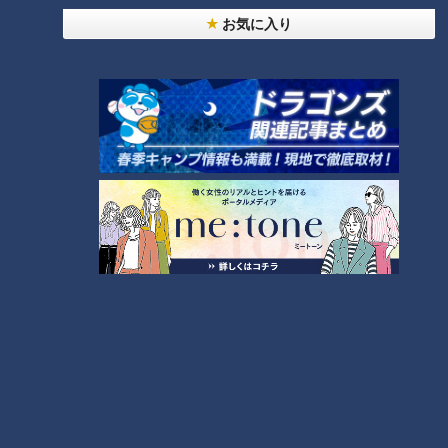
お気に入り
池田「県庁に設置されたスタンプのインクがすでに薄れてしま
いまして」
なんと一時は押せない状態になったとのこと。
池田「すぐインクが補充できませんでしたので、補充の関係も
Xでもお知らせしたところでした」
手に入れるためには？
現在、「群馬パスポート」の申請受付は終了していますが、群
馬県では増刷を進めています。
今後は群馬県公式LINE「群馬県デジタル窓口」から申請でき
る予定で、申請再開や交付時期については特設サイトやXで案
内するとしています。