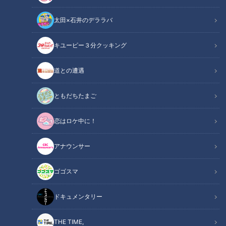
ト」です。5月22日放送の『ＣＢＣラジオ #プラス！』では、
太田×石井のデララバ
竹地祐治アナウンサーと天野ななみが、群馬県観光リトリート
推進課の池田さんに話を聞き、そのユニークな取り組みや反響
キユーピー３分クッキング
について迫りました。（画像提供：群馬県）
道との遭遇
関連リンク
この記事をradiko（ラジコ）で聴く
ともだちたまご
INDEX
恋はロケ中に！
群馬パスポートとは
アナウンサー
県内外のファンも注目
装丁超えの反響
ゴゴスマ
手に入れるためには？
オススメ関連コンテンツ
ドキュメンタリー
THE TIME,