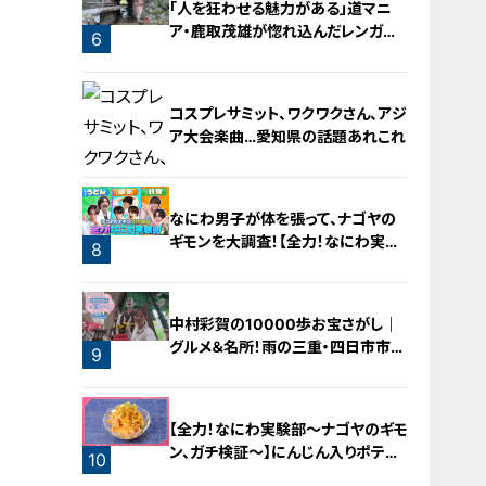
「人を狂わせる魅力がある」道マニ
ア・鹿取茂雄が惚れ込んだレンガの
6
橋梁とは？未公開の道3選
コスプレサミット、ワクワクさん、アジ
ア大会楽曲…愛知県の話題あれこれ
なにわ男子が体を張って、ナゴヤの
ギモンを大調査！【全力！なにわ実験
8
部～ナゴヤのギモン、ガチ検証～】
7
中村彩賀の10000歩お宝さがし｜
グルメ＆名所！雨の三重・四日市市で
9
お宝探し【チャント！特集】
【全力！なにわ実験部～ナゴヤのギモ
ン、ガチ検証～】にんじん入りポテト
10
サラダ