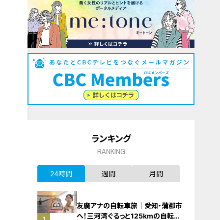
ランキング
RANKING
24時間
週間
月間
友廣アナの自転車旅｜愛知・蒲郡市
へ！三河湾ぐるっと125kmの自転車
1