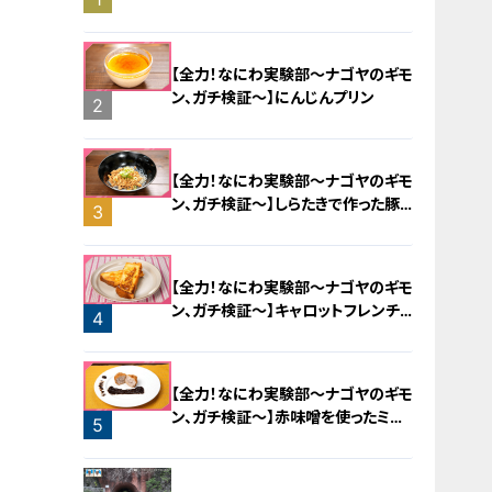
旅！【チャント！特集】
【全力！なにわ実験部～ナゴヤのギモ
ン、ガチ検証～】にんじんプリン
2
【全力！なにわ実験部～ナゴヤのギモ
ン、ガチ検証～】しらたきで作った豚
3
バラミンチの油そば
【全力！なにわ実験部～ナゴヤのギモ
ン、ガチ検証～】キャロットフレンチ
4
ロースト
【全力！なにわ実験部～ナゴヤのギモ
ン、ガチ検証～】赤味噌を使ったミル
5
フィーユ味噌トンカツ