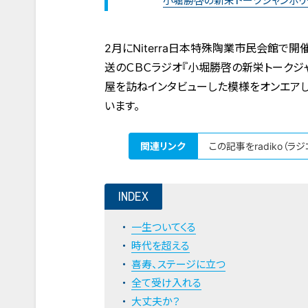
小堀勝啓の新栄トークジャンボリ
2月にNiterra日本特殊陶業市民会館で開催
送のＣＢＣラジオ『小堀勝啓の新栄トークジ
屋を訪ねインタビューした模様をオンエアし
います。
関連リンク
この記事をradiko（ラ
INDEX
一生ついてくる
時代を超える
喜寿、ステージに立つ
全て受け入れる
大丈夫か？