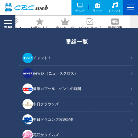
テレビ
ラジオ
イベント
MENU
ニュース
お気に入り
ランキング
ピックアップ
新着記事
CBC MAGAZINE
番組一覧
中学３年で妊娠した女性の“その後”子ど
もは小学生に「隠れなきゃいけない存在
チャント！
なのか」若いシングルマザーに立ちはだ
かった壁
newsX（ニュースクロス）
2024/04/08 21:00
健康カプセル！ゲンキの時間
中日クラウンズ
中日ドラゴンズ関連記事
花咲かタイムズ