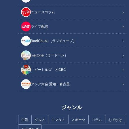
ニュースコラム
ライブ配信
藤井聡太竜王も食べた！？瀬戸
全国トップクラスの急坂「与右
市民思い出の味！癒し系アナが
衛門坂」とは？重量制限“0.3ト
愛知県瀬戸市の学校給食から生
RadiChubu（ラジチューブ）
ン”の流れ橋も…国道25号のルー
まれた『てりかけ』を調査
ツ「大和街道」を巡る旅
me:tone（ミートーン）
「ビートルズ」とCBC
アジア大会 愛知・名古屋
浸水した立ち入り禁止の坑道に
なぜ森林の中に橋が？千葉県道
佇む“謎の鳥居”！？岐阜にある
「生実本納線」の未開通区間か
かつての軍需工場を道マニアが
ら謎を解明する旅
紹介
ジャンル
生活
グルメ
エンタメ
スポーツ
コラム
おでかけ