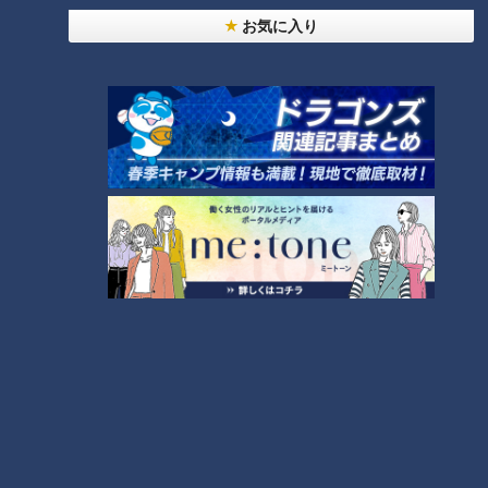
24時間
週間
月間
お気に入り
NEW
「心筋梗塞」生死の分かれ道は？…“夏の厳しい暑
1
さ”もきっかけに！発症前のキケンなサインと対処
法
NEW
モーニング娘。‘26井上春華がハロメンで仲良くし
たいと思っている人は？
大学のサークルで増える？複数のスポーツを融合さ
せた「ピックルボール」
「すごい痩せましたね！」…世界一楽なスクワッ
ト！？ダイエットのスペシャリストに学ぶ「無理な
4
くやせる方法」
2
「夏の脳梗塞」熱中症に似ている！？…生死の分か