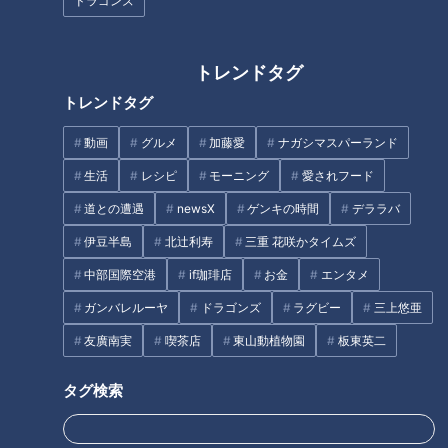
ドラゴンズ
新東名沿いにある“謎のトンネ
ル”の正体とは？道マニアが気に
トレンドタグ
なる道を調査！
トレンドタグ
動画
グルメ
加藤愛
ナガシマスパーランド
粘着クリーナー「コロコロ」驚
きの誕生秘話に見る、熱き開発
生活
レシピ
モーニング
愛されフード
魂と究極のアイデア
道との遭遇
newsX
ゲンキの時間
デララバ
タグ
伊豆半島
北辻利寿
三重 花咲かタイムズ
中部国際空港
if珈琲店
お金
エンタメ
動画
ドキュメンタリー
WEB限定
ガンバレルーヤ
ドラゴンズ
ラグビー
三上悠亜
友廣南実
喫茶店
東山動植物園
板東英二
オススメ関連コンテンツ
タグ検索