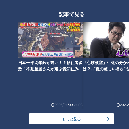
「これ以上育てられない」虐待
記事で見る
や貧困などで親と離れた若者た
ち 児童養護施設退所後に立ちは
だかる“18歳の壁”
日本一平均年齢が若い！？移住者多
「心筋梗塞」生死の分か
数！不動産屋さんが選ぶ愛知住みた
は？…“夏の厳しい暑さ”
い街ランキング1位は？
に！発症前のキケンなサ
法
2026/08/09 08:03
2026/
ランキング
RANKING
もっと見る