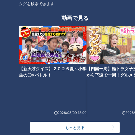
タグを検索できます
動画で見る
【総集編】寝たきり少女と友達
予期せぬ妊娠の女性たちと暮ら
の学校生活…“夜間中学”に通う
す「二度と妊娠できない体にす
生徒たち…学校をテーマのドキ
る」と母親に非難された女性
ュメンタリー
「ここで人を好きになれた」
【新天才クイズ】２０２６夏～小学
【四国一周】軽トラ女子
生の〇×バトル！
から下道で一周！グルメ
イブ⑳
2万人に1人の “指定難病” を患う
視力が低下していく難病…“パラ
12歳少女 新たなチャレンジに
クライマー”の女性が「手探り」
密着「アルビノも悪くない」
で世界へ
2026/08/09 12:00
2026/
もっと見る