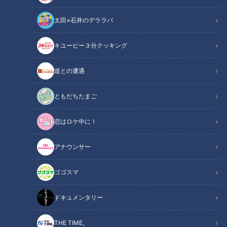
太田×石井のデララバ
キユーピー３分クッキング
ドキュメンタリー
道との遭遇
長編ドキュメンタリー
ともだちたまご
14歳のときに妊娠し、１人で産む決断をした愛知県に住む少
恋はロケ中に！
女の「その後」を取材しました。
若いシングルマザーに立ちはだかった壁とは。
アナウンサー
この記事の画像を見る
ゴゴスマ
この記事を見たあなたへのおすすめ
ドキュメンタリー
THE TIME,