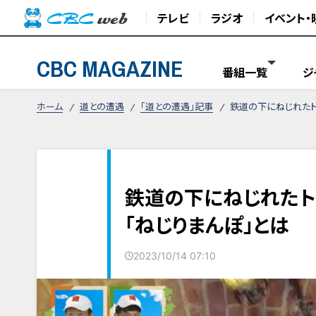
テレビ
ラジオ
イベント・
CBC MAGAZINE
番組一覧
ジ
ホーム
道との遭遇
「道との遭遇」記事
鉄道の下にねじれたト
鉄道の下にねじれたト
「ねじりまんぽ」とは
2023/10/14 07:10