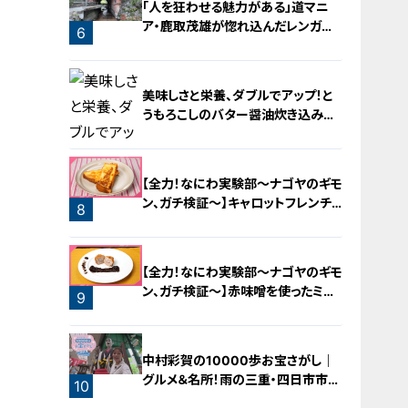
「人を狂わせる魅力がある」道マニ
ア・鹿取茂雄が惚れ込んだレンガの
6
橋梁とは？未公開の道3選
美味しさと栄養、ダブルでアップ！と
うもろこしのバター醤油炊き込みご
飯
【全力！なにわ実験部～ナゴヤのギモ
ン、ガチ検証～】キャロットフレンチ
8
ロースト
7
【全力！なにわ実験部～ナゴヤのギモ
ン、ガチ検証～】赤味噌を使ったミル
9
フィーユ味噌トンカツ
中村彩賀の10000歩お宝さがし｜
グルメ＆名所！雨の三重・四日市市で
10
お宝探し【チャント！特集】