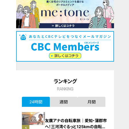
ランキング
RANKING
24時間
週間
月間
友廣アナの自転車旅｜愛知・蒲郡市
へ！三河湾ぐるっと125kmの自転車
1