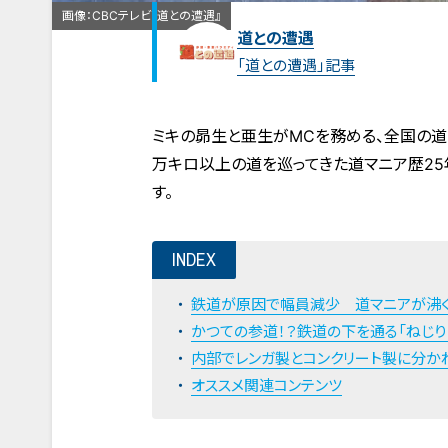
画像：CBCテレビ『道との遭遇』
道との遭遇
「道との遭遇」記事
ミキの昴生と亜生がMCを務める、全国の道に
万キロ以上の道を巡ってきた道マニア歴25
す。
INDEX
鉄道が原因で幅員減少 道マニアが沸く
かつての参道！？鉄道の下を通る「ねじり
内部でレンガ製とコンクリート製に分か
オススメ関連コンテンツ