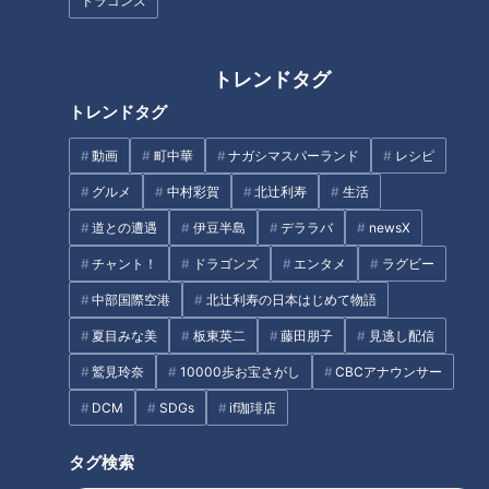
ドラゴンズ
ovaFzMeZUm1vZUS4F3OO
------------------------------------------------------------
トレンドタグ
-----------
トレンドタグ
#みてちょてれび #CBC #cbc5チャン春祭り #柳沢アナ #夏目
動画
町中華
ナガシマスパーランド
レシピ
アナ #榊原アナ #永岡アナ
グルメ
中村彩賀
北辻利寿
生活
道との遭遇
伊豆半島
デララバ
newsX
【関連リンク】
チャント！
ドラゴンズ
エンタメ
ラグビー
🎤「CBCアナウンサー」公式サイト
https://hicbc.com/announcer/
中部国際空港
北辻利寿の日本はじめて物語
🎤「CBCアナウンサー」公式X(旧Twitter)
夏目みな美
板東英二
藤田朋子
見逃し配信
https://twitter.com/cbc_announcer
鷲見玲奈
10000歩お宝さがし
CBCアナウンサー
🎤「CBCアナウンサー」公式Instagram
DCM
SDGs
if珈琲店
https://www.instagram.com/cbc.announcer/
CBCテレビLINE公式アカウント
タグ検索
https://lin.ee/25iffnNj