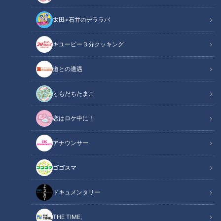
太田×石井のデララバ
キユーピー３分クッキング
アナウンサー
アナウンサーYouTube企画
道との遭遇
【本編動画の概要はこちら】
ともだちたまご
今回は3月に開催されたCBCテレビ5チャン春祭りの裏側を
恋はロケ中に！
Vlog風にお届けします！柳沢アナが自身のスマホを片手にス
テージの裏側、イベントの様子、アナウンス部の当日どんな動
アナウンサー
きをしていたのか？をばっちり撮影しています！イベントが始
まるその瞬間、裏ではどんな動きだったのか？カラオケ大会の
ゴゴスマ
前に最後まで準備していたメンバーは？みてちょてれびの公開
収録は？テレビでも放送されない貴重なVlogをぜひお楽しみ
ドキュメンタリー
ください✨
THE TIME,