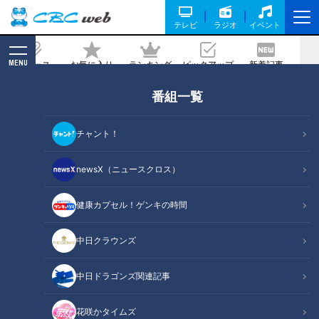
テレビ
ラジオ
イベント
MENU
ニュース
お気に入り
ランキング
ピックアップ
新着記事
CBC MAGAZINE
番組一覧
【切り抜きみてちょ】春祭りだからね #
佐藤アナ #若狭アナ #小川アナ #松本ア
チャント！
ナ
newsX（ニュースクロス）
2026/05/19 15:20
健康カプセル！ゲンキの時間
中日クラウンズ
中日ドラゴンズ関連記事
花咲かタイムズ