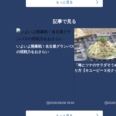
もっと見る
【切り抜きみてちょ】みんな大
【切り抜き】加藤アナ「一言、
好き魚太郎 #永岡アナ #柳沢ア
物申したい」 #若狭アナ #加藤
ナ #魚太郎 #グルメ
アナ #お仕事 #みてちょてれび
記事で見る
いよいよ開幕戦！名古屋グランパス
の現戦力をおさらい
【切り抜きみてちょ】瀧川アナ
【切り抜きみてちょ】呉っ！？
の強引なしきり #若狭アナ #瀧
#サンドラ #ドラゴンズ #若狭ア
「梅とツナのサラダそう
川アナ #榊原アナ #cbc5チャン
ナ #夏目アナ #榊原アナ #アナ
り方【キユーピー３分ク
春祭り
ウンサー #広島
2026/08/08 19:00
2026/
【切り抜きみてちょ】放課後の
【切り抜きみてちょ】夏目ア
ような盛り上がり #柳沢アナ #
ナ・榊原アナ「diana？」 #夏目
もっと見る