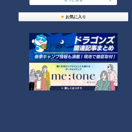
榊原アナ #夏目アナ #永岡アナ
アナ #サンドラ #ドラゴンズ #
#フリートーク #雑談
野球 #榊原アナ #若狭アナ
タグ
お気に入り
#diana
動画
アナウンサー
夏目みな美
柳沢彩美
榊原悠介
永岡歩
番組紹介
アナウンサー
アナウンサーYouTube企画
ホームページ
公式サイト