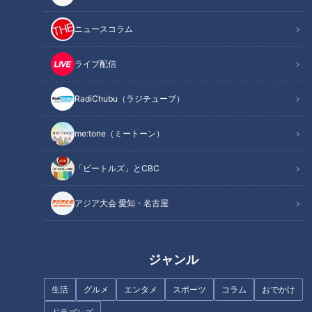
■チャンネル登録・コメント＆グッドボタンもよろしくお願い
します！■
ニュースコラム
------------------------------------------------------------
ライブ配信
-----------
【動画もみてちょ】
RadiChubu（ラジチューブ）
https://youtube.com/live/nmHzHsiIrhY?feature=share
me:tone（ミートーン）
https://youtube.com/live/8jhOfsq9hLM?feature=share
https://youtu.be/ID1tf167Yxc
「ビートルズ」とCBC
https://youtu.be/3dWphrzo_jc
アジア大会 愛知・名古屋
【再生リストもみてちょ】
https://www.youtube.com/playlist?
list=PLOn6VYLd8F5fBGV51lso1ywzO1vVcRxQX
ジャンル
https://www.youtube.com/playlist?
list=PLOn6VYLd8F5eBRa_2xyh647CNQFDZykkJ
生活
グルメ
エンタメ
スポーツ
コラム
おでかけ
https://www.youtube.com/playlist?list=PLOn6VYLd8F5e-