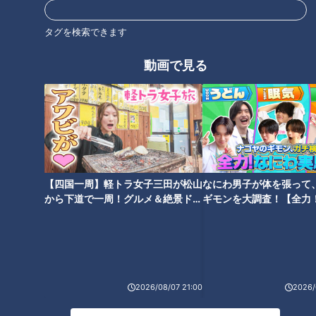
------------------------------------------------------------
タグを検索できます
-----------
動画で見る
この動画はCBCアナウンサーが、番組を離れて自由な立場で
撮影しているものでCBCテレビの意見を代弁しているもので
はありません。但し、動画はCBCテレビ番組基準に準拠して
制作しています。
https://hicbc.com/tv/corporation/banshin/kijun.htm
この記事の画像を見る
【四国一周】軽トラ女子三田が松山
なにわ男子が体を張って
から下道で一周！グルメ＆絶景ドラ
ギモンを大調査！【全力
イブ⑳
験部～ナゴヤのギモン、
この記事を見たあなたへのおすすめ
～】
2026/08/07 21:00
2026/