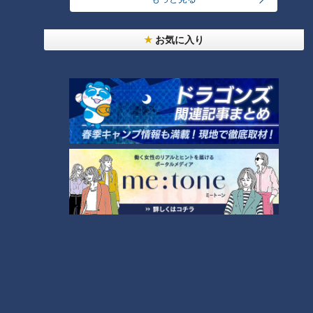
「なんとか合流したものの、やり場に困るのは私で、1、2分で
出てしまいました」（Aさん）
お気に入り
つボイ「酸ヶ湯温泉というところは、こういうところでもあっ
たわけでございます」
混浴文化が残る東北の名湯。湯船の中での男女の駆け引きな
ど、訪れてみないとわからない現地の様子があるようです。
（minto）
この記事の画像を見る
この記事を見たあなたへのおすすめ