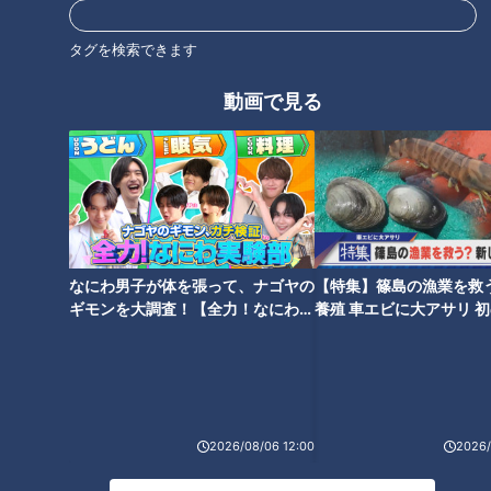
にとどまってればそんなにはわからない」
タグを検索できます
つボイ「乳頭温泉はそんなに広くないです。政治の世界みたい
動画で見る
でね。今、自民党が議席をずっと取ってますやん。最初に男の
人がちょこっといて、で、女の人がどどーっと入ってくると、
男の人はすすすっと」
小高「陣地取りみたいな（笑）」
なにわ男子が体を張って、ナゴヤの
【特集】篠島の漁業を救
つボイ「ここの支配領域は女性がドーンといて、男の人は『女
ギモンを大調査！【全力！なにわ実
養殖 車エビに大アサリ 
の人たくさん入ってきたから、ちょっと出るわ』いうことで。
験部～ナゴヤのギモン、ガチ検証
【newsX】
別の女の人が入ってくる前に、脱衣所で『いま、どっちが多
～】
い？女の人が多い？じゃ入って来よう』って。なんか本当に
ね、今の国会のような議席が独占してしまう、そんな状況であ
りましたけどもね」
2026/08/06 12:00
2026/