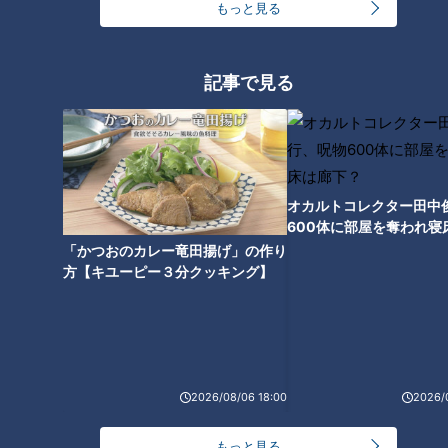
もっと見る
男性40名対女性15名
Aさんの投稿は続きます。
記事で見る
「男性は隠すこともせず、見せつけてきます。女性は15人」
（Aさん）
オカルトコレクター田中
つボイ「15対40ということですよね」
600体に部屋を奪われ寝
下？
「かつおのカレー竜田揚げ」の作り
Aさんが目を伏せながらパートナーを探すと、入り口に湯あみ
方【キユーピー３分クッキング】
着の短パンを履いた彼がたじろいでいたそうです。男性で短パ
ン着用は彼だけでした。
つボイ「どっちでもいいみたいですね、ここは」
2026/08/06 18:00
2026/
小高「穿きたい人は穿いてもいいよー、ぐらいの感じ」
もっと見る