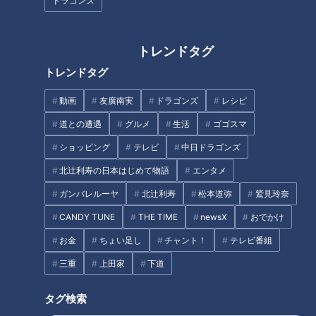
ドラゴンズ
実際に酸ヶ湯温泉に行った経験がある小高は、その規模感を語
トレンドタグ
ります。
トレンドタグ
小高「透明じゃないので、浸かってしまえばその中は見えない
動画
友廣南実
ドラゴンズ
レシピ
ですけど。酸ヶ湯温泉ってしかもね、めっちゃ大きなプールみ
道との遭遇
グルメ
生活
ゴゴスマ
たいな。そのあっち側とこっち側で、混浴ではあるんですけど
分かれている」
ショッピング
テレビ
中日ドラゴンズ
北辻利寿の日本はじめて物語
エンタメ
ガンバレルーヤ
北辻利寿
松本道弥
鷲見玲奈
議席争いのような陣取り合戦
CANDY TUNE
THE TIME
newsX
おでかけ
混浴ではあるものの、脱衣所は男女別。それぞれ脱衣所で着替
お金
ちょい足し
チャント！
テレビ番組
えて、湯船で合流する仕組みです。
三重
上田家
下道
小高「あんまり合流したくない人は、あっち側とこっち側でち
タグ検索
ょっとつい立てがあって隠れるようなところもあるので、そこ