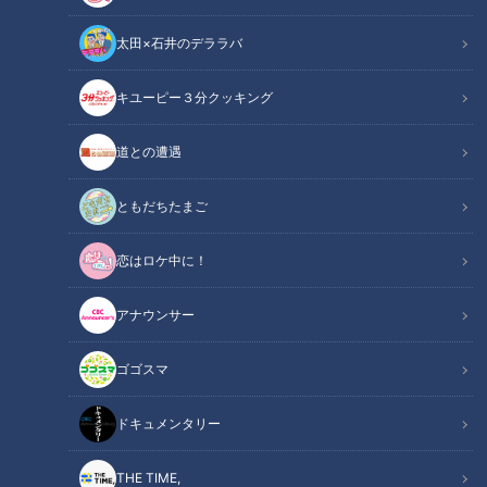
行ったことのあるつボイノリオと、酸ヶ湯温泉を経験済みの小
太田×石井のデララバ
高直子アナウンサーが、東北の混浴温泉のリアルに迫ります。
キユーピー３分クッキング
関連リンク
この記事をradiko（ラジコ）で聴く
道との遭遇
INDEX
ともだちたまご
すっぽんぽんの母子
議席争いのような陣取り合戦
恋はロケ中に！
男性40名対女性15名
オススメ関連コンテンツ
アナウンサー
ゴゴスマ
すっぽんぽんの母子
ドキュメンタリー
酸ヶ湯温泉で混浴風呂に入ってきたというAさん。以前、島根
THE TIME,