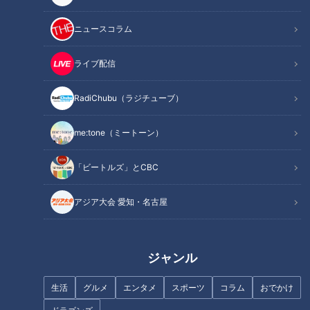
県の玉造温泉でもパートナーと混浴を楽しんだ経験があるそう
です。
ニュースコラム
今回は湯あみ着を500円でレンタルして着替えていたところ、
ライブ配信
40歳ぐらいの母親と小学校低学年のこどもたちが「皆さんレ
ンタルしたんですね」と言いながら、すっぽんぽんでお風呂に
RadiChubu（ラジチューブ）
向かっていったといいます。
me:tone（ミートーン）
「確かに湯は乳白色で、肩まで使っていれば何も見えません
「ビートルズ」とCBC
が、すごい勇気だな。それはさておき、パートナーと合流する
ために行ってみると、なんと男性は全員フルチン。40名ほど
アジア大会 愛知・名古屋
でした」（Aさん）
ここで、秋田の乳頭温泉に取材で行ったことがあるつボイがリ
ジャンル
スナーに状況を説明します。
つボイ「あそこも混浴なんですよ。東北にはこういうのがよう
生活
グルメ
エンタメ
スポーツ
コラム
おでかけ
ある。乳頭温泉はやっぱり乳色した湯ですから」