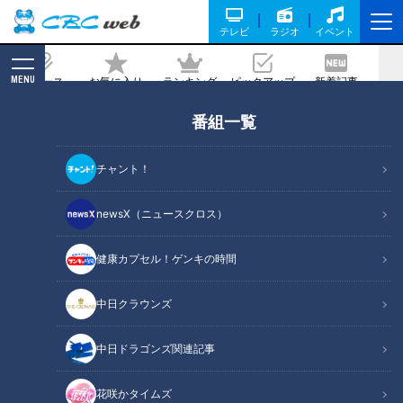
テレビ
ラジオ
イベント
MENU
ニュース
お気に入り
ランキング
ピックアップ
新着記事
CBC MAGAZINE
番組一覧
混浴のリアル！青森・酸ヶ湯温泉で見た
まさかの光景
チャント！
2026/05/18 06:03
newsX（ニュースクロス）
健康カプセル！ゲンキの時間
RadiChubu（ラジチューブ）
つボイノリオの聞けば聞くほど
中日クラウンズ
ＣＢＣラジオ『つボイノリオの聞けば聞くほど』。5月15日の
中日ドラゴンズ関連記事
放送では、青森県の酸ヶ湯温泉を訪れたというリスナーから、
衝撃の混浴体験談が寄せられました。秋田の乳頭温泉に取材で
花咲かタイムズ