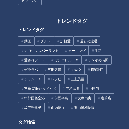
ドラゴンズ
CBCテレビ『チャント！』マヂ学校に向かいます
過去19回インターハイで優勝。パリオリンピック日本代表の橋
トレンドタグ
本英也選手も所属していた『岐南工業高校 自転車競技部』。
トレンドタグ
なんと、競輪場を週3回借りて練習しています。3月の『全国
高等学校選抜自転車競技大会』のスプリント種目で準優勝した
動画
グルメ
加藤愛
道との遭遇
のは、3年生の松久侑叶くん。マヂラブの二人は、まず胸筋の
ナガシマスパーランド
モーニング
生活
すごさにビックリしますが、それよりも驚いたのが、筋トレマ
愛されフード
ガンバレルーヤ
ゲンキの時間
ニアの野田も「なんか入ってる？」というくらい硬くて張りの
デララバ
三田悠貴
newsX
if珈琲店
あるお尻の筋肉です。その松久くんに自転車競技の特徴を尋ね
ると、「ブレーキが付いていないこと」だとか。他にも、靴を
チャント！
レシピ
三上悠亜
ペダルに固定して漕ぐそうです。
三重 花咲かタイムズ
下呂温泉
中田翔
中部国際空港
伊豆半島
友廣南実
喫茶店
坂下千里子
山内彩加
東山動植物園
バランス感覚も鍛える念入りなウォーミングアッ
プ
タグ検索