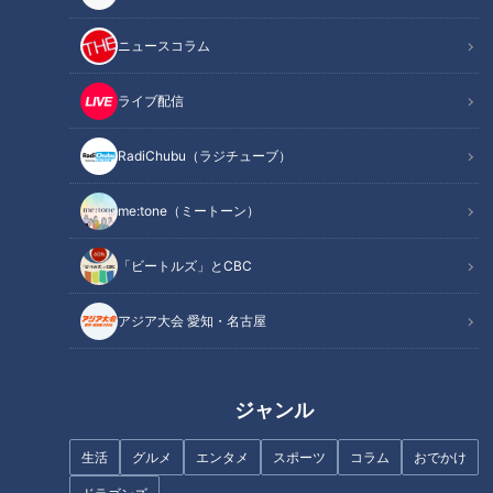
逸材は筋トレマニア野田もビックリの筋肉
バランス感覚も鍛える念入りなウォーミングアップ
ニュースコラム
最高時速は60キロ！ 急なバンクでの駆け引きが見どころ
オススメ関連コンテンツ
ライブ配信
RadiChubu（ラジチューブ）
逸材は筋トレマニア野田もビックリの筋肉
me:tone（ミートーン）
「ビートルズ」とCBC
アジア大会 愛知・名古屋
ジャンル
生活
グルメ
エンタメ
スポーツ
コラム
おでかけ