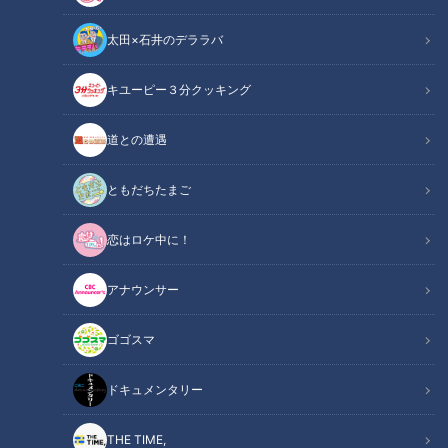
太田×石井のデララバ
キユーピー３分クッキング
CBCテレビ『チャント！』マヂ学校に向かいます
道との遭遇
チャント！
マヂ学校に向かいます
ともだちたまご
恋はロケ中に！
マヂカルラブリーの野田クリスタルと村上の二人が東海地方の
学校に行き、今どきの学校生活を紹介する『マヂ学校に向かい
アナウンサー
ます』。今回は、岐阜市にある『岐南工業高校』の『自転車競
技部』です。今年3月の全国選抜大会で準優勝した逸材がいる
ゴゴスマ
と聞いて、練習場所の『岐阜競輪場』におじゃましました！
ドキュメンタリー
INDEX
THE TIME,