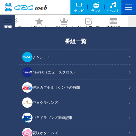
テレビ
ラジオ
イベント
MENU
ニュース
お気に入り
ランキング
ピックアップ
新着記事
CBC MAGAZINE
番組一覧
本物の競輪場で練習 卒業生にはパリ五輪
代表選手も！ 岐阜市『岐南工業高校』自
チャント！
転車競技部でマヂラブが次なる逸材に出
会う！
newsX（ニュースクロス）
2024/07/11 17:04
2024年7月8日放送
健康カプセル！ゲンキの時間
中日クラウンズ
中日ドラゴンズ関連記事
花咲かタイムズ