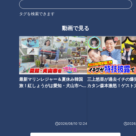
タグを検索できます
動画で見る
CBCテレビ『チャント！』マヂ学校に向かいます
最新マリンレジャー＆夏休み韓国
三上悠亜が過去イチの爆
旅！紅しょうがは愛知・犬山市へ
カタン森本激怒！ゲスト
室内でみんなが一斉にやっていたのは、ローラーの上で自転車
【花咲かタイムズ】
【ともだちたまご】
を漕ぎ続ける練習。ウォーミングアップとして30分から1時
間、距離にすると30～40キロも走るそう。
2026/08/10 12:24
2026/