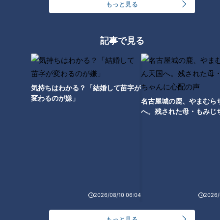
もっと見る
記事で見る
気持ちはわかる？「結婚して苗字が
CBCテレビ『チャント！』マヂ学校に向かいます
変わるのが嫌」
名古屋城の鹿、やまむら
へ。残された母・もみじ
すべての部員が高校に入ってから自転車競技を始めて、この練
配の声
習を軽々とやっていますが、実はバランスをとるのが難しいと
か。野田が挑戦してみると、倒れないよう補助をしてもらって
いるのにも関わらず、安定して漕ぐことが全くできません。
「めっちゃブレる！めっちゃ揺れる！ 一輪車だよ、コレ！」
と言うくらいの不安定さを感じた体験でした。
2026/08/10 06:04
2026/
最高時速は60キロ！ 急なバンクでの駆け引きが
もっと見る