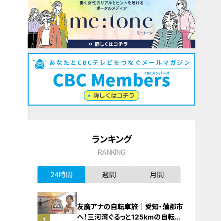
ランキング
RANKING
24時間
週間
月間
友廣アナの自転車旅｜愛知・蒲郡市
へ！三河湾ぐるっと125kmの自転車
1