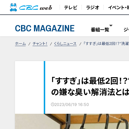
テレビ
ラジオ
イベント・
CBC MAGAZINE
番組一覧
ジ
ホーム
チャント！
くらしニュース
「すすぎ」は最低2回！？“
「すすぎ」は最低2回！
の嫌な臭い解消法と
2023/06/19 16:50