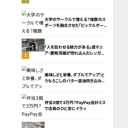
旅！【チャント！特集】
大学のサークルで増える？複数のス
ポーツを融合させた「ピックルボー
ル」
「人を狂わせる魅力がある」道マニ
ア・鹿取茂雄が惚れ込んだレンガの
3
橋梁とは？未公開の道3選
2
美味しさと栄養、ダブルでアップ！と
うもろこしのバター醤油炊き込みご
飯
弁当3個で3万円？PayPay会計ミス
で店員のひと言にイラッ
4