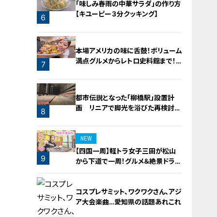
「味しみ春雨の中華サラダ」の作り方
【キユーピー３分クッキング】
6
5
本場アメリカの味に舌鼓！ボリューム
満点グルメからレトロ史料館まで！
7
愛知・東海市の感動スポット3選
都市伝説となった「柳橋駅」設置計
画 リニアで脚光を浴びた再検討の
8
機運
NEW
【四国一周】軽トラ女子三田が松山
9
から下道で一周！グルメ＆絶景ドライ
ブ⑳
コスプレサミット、ワクワクさん、アジ
ア大会楽曲…愛知県の話題あれこれ