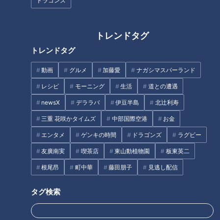
ドラゴンズ
作り方
トレンドタグ
トレンドタグ
1 干し椎茸はぬるま湯に浸してもどし、軸を除いて薄切りに
動画
グルメ
加藤愛
ナガシマスパーランド
する。
レシピ
モーニング
生活
道との遭遇
2 玉ねぎは縦薄切り、しょうがは細切りにする。三つ葉は
newsX
デララバ
伊豆半島
北辻利寿
2cm長さに切る。
三重 花咲かタイムズ
中部国際空港
お金
エンタメ
ゲンキの時間
ドラゴンズ
ラグビー
3 フライパンにだし汁、みりん、砂糖、しょうゆを合わせて
友廣南実
喫茶店
東山動植物園
板東英二
火にかける。ひき肉を加えて箸で混ぜながらほぐし、煮立って
肉の色が変わったらアクを除いて玉ねぎ、しょうが、1を加え
根尾昂
町中華
藤田朋子
見逃し配信
てふたをし、弱火で3～5分煮る。
タグ検索
4 三つ葉を散らし、卵を溶いてまわし入れ、半熟状になるま
で煮る。