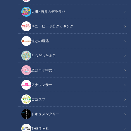
太田×石井のデララバ
CBCテレビ：画像『キユーピー3分クッキング』
キユーピー３分クッキング
キユーピー３分クッキング
レシピ紹介
道との遭遇
肉を切る手間をかけず、火の通りも早い、手軽な親子丼。ひき
ともだちたまご
肉のそぼろ感とトロッとした卵で口当たりも抜群です。（講
恋はロケ中に！
師：宮本和秀先生／キユーピー３分クッキング ）
アナウンサー
ひき肉で作る親子丼（2024年12月3日放送）
関連リンク
【３分クッキング公式】
ゴゴスマ
ドキュメンタリー
INDEX
材料（2人分）
THE TIME,