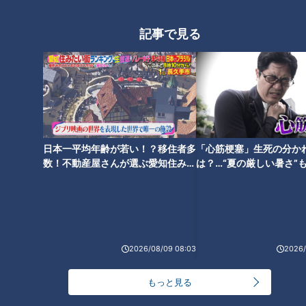
「揚げなすの牛しゃぶ巻き」の
「さばの竜田揚げ」の作り方
作り方【キユーピー３分クッキ
【キユーピー３分クッキング】
記事で見る
ング】
「厚揚げの肉巻き角煮」の作り
「厚揚げの高速煮込み」の作り
日本一平均年齢が若い！？移住者多
「心筋梗塞」生死の分か
方【キユーピー３分クッキン
方【キユーピー３分クッキン
数！不動産屋さんが選ぶ愛知住みた
は？…“夏の厳しい暑さ”
グ】
グ】
い街ランキング1位は？
に！発症前のキケンなサ
法
2026/08/09 08:03
2026/
「夏の冷やしおでん」の作り方
「鶏(けい)ちゃん焼き」の作り
もっと見る
【キユーピー３分クッキング】
方【キユーピー３分クッキン
グ】