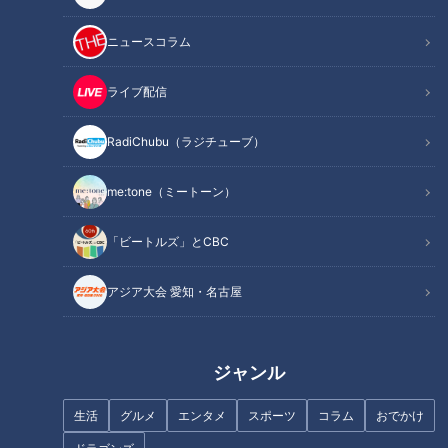
作り方
オススメ関連コンテンツ
ニュースコラム
ライブ配信
材料（2人分）
RadiChubu（ラジチューブ）
ごはん(温かいもの) 茶碗2杯分
me:tone（ミートーン）
鶏ひき肉 150g
干し椎茸 2枚
「ビートルズ」とCBC
玉ねぎ 1/2個(100g)
しょうが 1/4かけ
アジア大会 愛知・名古屋
三つ葉 適量
卵 3個
だし汁 1カップ
ジャンル
みりん、砂糖 各大さじ1
生活
グルメ
エンタメ
スポーツ
コラム
おでかけ
しょうゆ 大さじ2
刻みのり、一味唐辛子(好みで) 各適量