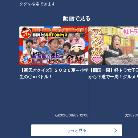
タグを検索できます
5 器にごはんを盛って4をのせ、好みで刻みのり、一味唐辛
動画で見る
子を添える。
CBCテレビ「キユーピー３分クッキング」 2024年12月3日 放
送より
【新天才クイズ】２０２６夏～小学
【四国一周】軽トラ女子
この記事の画像を見る
生の〇×バトル！
から下道で一周！グルメ
イブ⑳
この記事を見たあなたへのおすすめ
2026/08/09 12:00
2026/
もっと見る