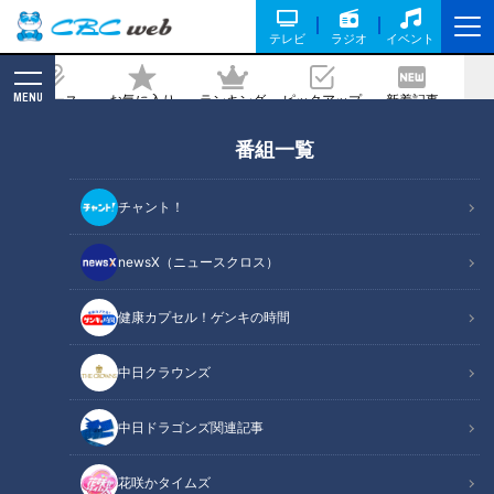
テレビ
ラジオ
イベント
MENU
ニュース
お気に入り
ランキング
ピックアップ
新着記事
CBC MAGAZINE
番組一覧
「ひき肉で作る親子丼」の作り方【キユ
ーピー３分クッキング】
チャント！
2024/12/03 18:00
2024年12月3日放送
newsX（ニュースクロス）
健康カプセル！ゲンキの時間
中日クラウンズ
中日ドラゴンズ関連記事
花咲かタイムズ