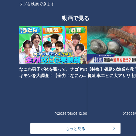
タグを検索できます
3 しめじは根元を除いてほぐす。長芋はきれいに洗って皮つ
きのまま1cm厚さの半月切りにする。長ねぎは1cm幅の斜め切
動画で見る
りにする。
4 30cm長さほどのアルミ箔2枚を広げ、それぞれの真ん中に
しめじ、長芋、長ねぎを等分にのせ、その上に2を調味液ごと
等分に広げてのせる。アルミ箔の端と端を合わせてそれぞれし
っかり閉じて、オーブントースターで15分ほど焼いて鶏肉に火
なにわ男子が体を張って、ナゴヤの
【特集】篠島の漁業を救
を通す。
ギモンを大調査！【全力！なにわ実
養殖 車エビに大アサリ 
験部～ナゴヤのギモン、ガチ検証
【newsX】
～】
CBCテレビ「キユーピー３分クッキング」 2024年2月6日 放
送より
2026/08/06 12:00
2026/
この記事の画像を見る
もっと見る