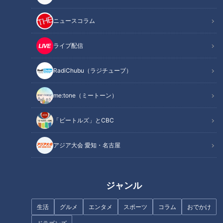
ニュースコラム
ライブ配信
RadiChubu（ラジチューブ）
CBCテレビ：キユーピー３分クッキング
me:tone（ミートーン）
INDEX
「ビートルズ」とCBC
材料（2人分）
作り方
アジア大会 愛知・名古屋
オススメ関連コンテンツ
ジャンル
材料
（2人分）
生活
グルメ
エンタメ
スポーツ
コラム
おでかけ
鶏もも肉 1枚(250g)