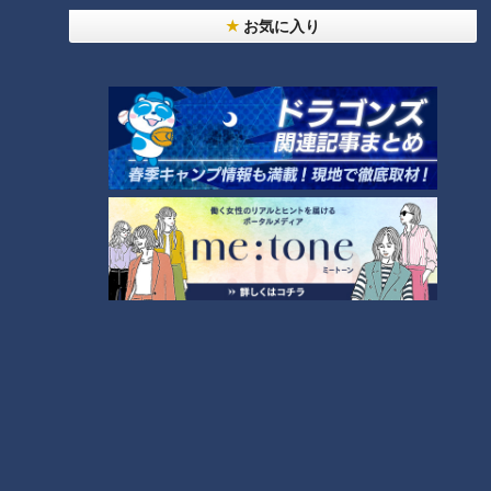
お気に入り
「鶏胸肉とにんじんのレモンバ
「たたききゅうりとささ身のキ
ターソテー」の作り方【キユー
ムマヨあえ」の作り方【キユー
ピー３分クッキング】
ピー３分クッキング】
タグ
グルメ
番組紹介
キユーピー３分クッキング
レシピ紹介
CBCテレビ制作「キユーピー３分クッキング」の公式サイト。番組