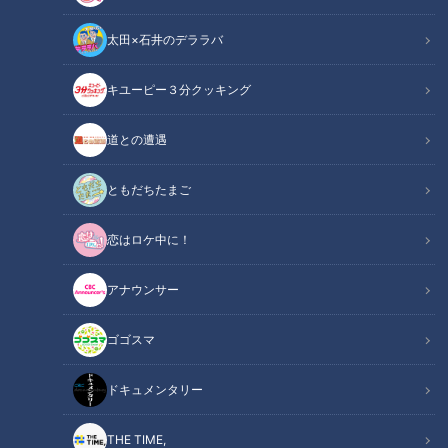
太田×石井のデララバ
CBCテレビ：画像『キユーピー3分クッキング』
キユーピー３分クッキング
キユーピー３分クッキング
道との遭遇
レシピ紹介
ともだちたまご
柚子こしょうやみそを合わせた調味液を鶏肉にもみ込み、しっ
恋はロケ中に！
かりと下味をつけてから焼きます。アルミ箔に包んで蒸し焼き
にすることで、鶏肉がしっとりと仕上がります。（講師：こて
アナウンサー
らみや先生／キユーピー３分クッキング ）
ゴゴスマ
ドキュメンタリー
THE TIME,