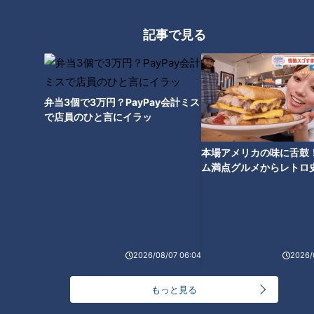
この記事を見たあなたへのおすすめ
記事で見る
弁当3個で3万円？PayPay会計ミス
「凍らせ豆腐と豚ひき肉の中華
「とうもろこしとさやいんげん
で店員のひと言にイラッ
風煮もの」の作り方【キユーピ
のかき揚げ」の作り方【キユー
ー３分クッキング】
ピー３分クッキング】
本場アメリカの味に舌鼓
ム満点グルメからレトロ
で！愛知・東海市の感動
選
「鮭のわさびじょうゆ焼きアボ
「桜えびとじゃこの混ぜめし・
2026/08/07 06:04
2026/
カドソース」の作り方【キユー
かき玉汁」の作り方【キユーピ
ピー３分クッキング】
ー３分クッキング】
もっと見る