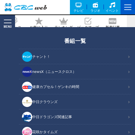
テレビ
ラジオ
イベント
MENU
ニュース
お気に入り
ランキング
ピックアップ
新着記事
CBC MAGAZINE
番組一覧
「きのこと鶏肉の柚子こしょうみそ焼
き」の作り方【キユーピー３分クッキン
チャント！
グ】
newsX（ニュースクロス）
2024/02/06 18:00
2024年2月6日放送
健康カプセル！ゲンキの時間
中日クラウンズ
中日ドラゴンズ関連記事
花咲かタイムズ