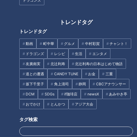
ドラゴンズ
柚子こしょう 小さじ2/3
みそ 大さじ1
トレンドタグ
しょうゆ 小さじ1
酒 小さじ2
トレンドタグ
みりん 小さじ1
動画
町中華
グルメ
中村彩賀
チャント！
しめじ 1/2パック(50g)
ドラゴンズ
レシピ
生活
エンタメ
長芋 3cm(100g)
長ねぎ 20cm(50g)
友廣南実
北辻利寿
北辻利寿の日本はじめて物語
道との遭遇
CANDY TUNE
お金
三重
坂下千里子
角上清司
静岡
CBCアナウンサー
作り方
DCM
SDGs
if珈琲店
newsX
あみやき亭
1 鶏肉は皮と身の間の余分な脂をとり除き、一口大に切る。
おでかけ
とんかつ
アジア大会
2 柚子こしょう、みそ、しょうゆ、酒、みりんを混ぜ合わせ
タグ検索
て鶏肉にもみ込み、20分ほどおく。