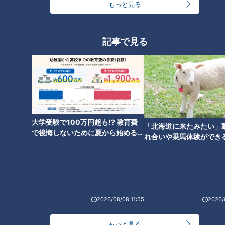
ったので、もっと考えて投げろと意図を持って投げてこいと言
もっと見る
われてました。」
記事で見る
質問「よくご飯に連れていく後輩は？」
田島投手:「ピッチャー陣はよく行きますね。みんなでワイワ
イするのが好きなんで。その時遠征先にいたら、暇なやつみん
なで行くぞというのが好きですね。」
質問「引退後の仕事は何をする？」
大学受験で100万円超も!? 教育費
「北海道に来たみたい」
で後悔しないために夏から始めるお
れ合いや乗馬体験ができ
金の準備術とは
ススメ！不動産屋さんが
田島投手:「全く決まっていません！明日はゴルフです笑」
とは
質問「現役時代の思い出は？」
田島投手:「昨日（引退試合）が1番の思い出になるんじゃない
2026/08/08 11:55
2026/
ですかね？昨日は本当に幸せでしたね。」
もっと見る