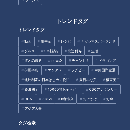
ドラゴンズ
スタジオ生出演で、現役時代〜引退までを一問一
トレンドタグ
答！
トレンドタグ
動画
町中華
レシピ
ナガシマスパーランド
グルメ
中村彩賀
北辻利寿
生活
道との遭遇
newsX
チャント！
ドラゴンズ
伊豆半島
エンタメ
ラグビー
中部国際空港
北辻利寿の日本はじめて物語
夏目みな美
板東英二
藤田朋子
10000歩お宝さがし
CBCアナウンサー
DCM
SDGs
if珈琲店
おでかけ
お金
「サンデードラゴンズ」より田島慎二投手(C)CBCテレビ
アジア大会
引退試合を終えた田島投手が、スタジオ生出演でこれまでの現
タグ検索
役生活を振り返り、引退について気持ちを語った。