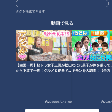
質問「対戦した中で一番すごいと思ったバッターは？」
タグを検索できます
田島投手:「ジャイアンツの高橋由伸さんですかね。いつも完
動画で見る
璧に打たれていたというイメージ。」
質問「ドアラとはどんな会話をしている？」
田島投手:「めちゃくちゃ仲良くしてもらっていて、いつも下
らないことばっかですけど、僕のお腹さわって『腹出てんな』
【四国一周】軽トラ女子三田が松山
なにわ男子が体を張って
みたいなこと言ってきますね笑」
から下道で一周！グルメ＆絶景ドラ
ギモンを大調査！【全力
イブ⑳
験部～ナゴヤのギモン、
～】
質問「怖かった先輩は？」
田島投手:「いや、いないですね。本当にみんな優しくて。
（谷繁さんに厳しくされることはなかったか？）僕が経験が少
2026/08/07 21:00
2026/
なすぎて、いつも谷繁さんのサインにうなずいて投げるだけだ