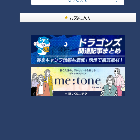
「負けの経験を経て、13年間も頑張ってくれたの
お気に入り
はすごく嬉しい」投手陣からのメッセージ
そして、現役時代をともに戦ったピッチャー陣からのメッセー
ジが田島投手に届いた。
「サンデードラゴンズ」より大野雄大投手(C)CBCテレビ