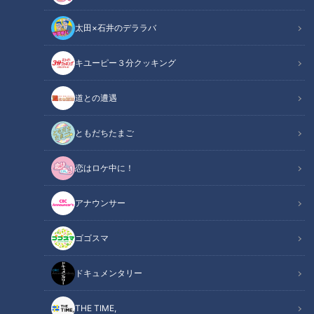
太田×石井のデララバ
「サンデードラゴンズ」より田島慎二投手(C)CBCテレビ
キユーピー３分クッキング
中日ドラゴンズ
道との遭遇
サンドラコラム
ともだちたまご
「とある妄想しがちなファンのドラゴンズ見聞録」
恋はロケ中に！
ＣＢＣテレビ「サンデードラゴンズ」（毎週日曜日午後１２時
５４分から東海エリアで生放送）を見たコラム
アナウンサー
【動画】最終戦で田中幹也が見せた気迫のダイ
ゴゴスマ
関連リンク
ビングキャッチがこちら【2分10秒～】
ドキュメンタリー
別れの季節がやってきた。終わりがあるから、美しくもあり、
また新たな始まりにも繋がっていく。順位が確定して、3年連
THE TIME,