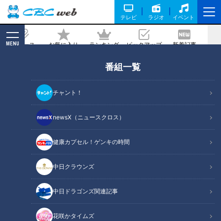
テレビ
ラジオ
イベント
MENU
ニュース
お気に入り
ランキング
ピックアップ
新着記事
CBC MAGAZINE
番組一覧
ドラゴンズ田島慎二、涙で始まり涙で終
えた現役生活 家族、チームメイト、フ
チャント！
ァン…への感謝を通して振り返る
newsX（ニュースクロス）
2024/10/07 17:50
健康カプセル！ゲンキの時間
中日クラウンズ
中日ドラゴンズ関連記事
花咲かタイムズ