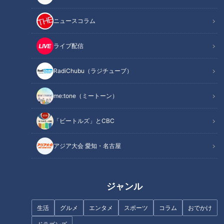
続最下位という苦しい現実が突きつけられた中での希望は、選
ニュースコラム
手それぞれがやりきった経験だ。今シーズンで引退する田島投
手が13年間在籍した中でドラゴンズがAクラスになったのは一
ライブ配信
度きり。中継ぎ抑え投手として、勝利数の少ないチームで活躍
するのは、条件や気持ちの面でも難しさがある中で、それを跳
RadiChubu（ラジチューブ）
ね除けていく覚悟が必要だ。そんな茨の道を堂々と走り切った
田島投手の表情は晴れやかに映った。今回のサンドラは、そん
me:tone（ミートーン）
な田島慎二投手の特集。それでは早速振り返る！
「ビートルズ」とCBC
INDEX
アジア大会 愛知・名古屋
スタジオ生出演で、現役時代〜引退までを一問一答！
「負けの経験を経て、13年間も頑張ってくれたのはすごく
嬉しい」投手陣からのメッセージ
ジャンル
涙で始まり涙で終えた現役生活を語り、振り返る
オススメ関連コンテンツ
生活
グルメ
エンタメ
スポーツ
コラム
おでかけ