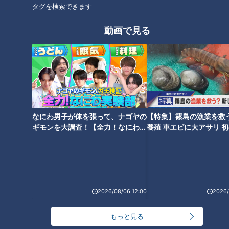
「東海発祥意外な有名企業ランキング」第5位は、三重・津市
タグを検索できます
で創業の「おやつカンパニー」。
動画で見る
1948年創業。「ベビースターラーメン」は1959年に「ベビー
ラーメン」として発売。現在は1日で約200万袋製造される大
人気お菓子です。
おやつカンパニーの前身は「松田産業」という即席麺メーカ
ー。即席麺の製造工程で出てしまう麺のかけらを、お菓子とし
なにわ男子が体を張って、ナゴヤの
【特集】篠島の漁業を救
て売り出したのがベビースターラーメンの始まりなのだとか。
ギモンを大調査！【全力！なにわ実
養殖 車エビに大アサリ 
験部～ナゴヤのギモン、ガチ検証
【newsX】
～】
名古屋市内から高速を使って車で約1時間30分のテーマパーク
「おやつタウン」も人気。
建物の中に入ってみると巨大遊具が。2025年登場の「超ドデ
2026/08/06 12:00
2026/
カイ ブタメンくんアドベンチャー」は、高さ9m幅10mで、中
もっと見る
にはボールブランコ、スライダーなど11個の遊具が詰まってい