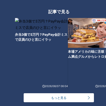
ます。他にも巨大なジャングルジムやアスレチックなどがあり
ます。
記事で見る
自分だけのベビースターラーメンが作れる「Myスペシャルベ
ビースター」も人気です。日によって異なる5種類のフレーバ
ーの中から自分が食べたい味を選び、焼き上げるとオリジナル
弁当3個で3万円？PayPay会計ミス
のベビースターラーメンが完成します。
で店員のひと言にイラッ
レストラン「ベビースターダイニング」では、ベビースターラ
本場アメリカの味に舌鼓
ム満点グルメからレトロ
ーメンを使った料理も食べられます。「ベビースターカツカレ
で！愛知・東海市の感動
ー」は、ベビースターラーメンをカツの衣やカレーの隠し味に
選
使用。「揚げたてプレミアムベビースター」は、揚げたての長
いベビースターラーメンを塊で食べられるメニューです。
2026/08/07 06:04
2026/
広報の三井さんによると、2027年春には新エリアがオープン
するとのこと。目玉は、最大24人が同時乗車できる「フライ
もっと見る
ングシアター」です。