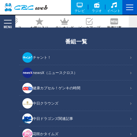
テレビ
ラジオ
イベント
MENU
ニュース
お気に入り
ランキング
ピックアップ
新着記事
CBC MAGAZINE
番組一覧
2025年度の売り上げは4812億円！創業
は小さなレンタルビデオ店！？「ゲオ」
チャント！
の商品を安く売り続ける秘密とは？
newsX（ニュースクロス）
2026/05/28 06:03
2026年5月13日放送
健康カプセル！ゲンキの時間
中日クラウンズ
中日ドラゴンズ関連記事
花咲かタイムズ