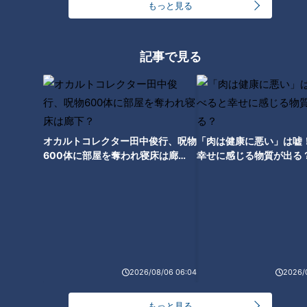
もっと見る
本のエビフライ！
記事で見る
オカルトコレクター田中俊行、呪物
「肉は健康に悪い」は嘘
600体に部屋を奪われ寝床は廊
幸せに感じる物質が出る
下？
CBCテレビ『デララバ』
それでは、東海地方で一番高く盛っている「盛り盛りグルメ大
賞」の発表です！
2026/08/06 06:04
2026/
「盛り盛りグルメ大賞」第5位は、愛知・刈谷市「キッチンよ
もっと見る