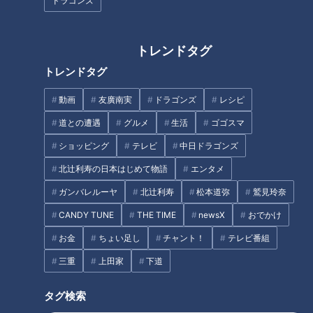
ない味を届ける老舗の巨大な寿司！
ドラゴンズ
トレンドタグ
トレンドタグ
動画
友廣南実
ドラゴンズ
レシピ
道との遭遇
グルメ
生活
ゴゴスマ
ショッピング
テレビ
中日ドラゴンズ
北辻利寿の日本はじめて物語
エンタメ
ガンバレルーヤ
北辻利寿
松本道弥
鷲見玲奈
CBCテレビ『デララバ』
CANDY TUNE
THE TIME
newsX
おでかけ
愛知・安城市で創業49年の「梅若寿し」は、「盛り盛りグル
お金
ちょい足し
チャント！
テレビ番組
メ」の元祖と言われています。オープン当初から、デカ盛りグ
三重
上田家
下道
ルメを提供しているのだとか。
タグ検索
「びっくり穴子」は、通常の握り寿司30貫分の穴子寿司！そ