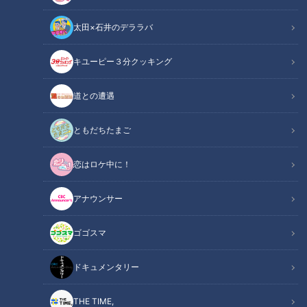
太田×石井のデララバ
キユーピー３分クッキング
CBCテレビ『デララバ』
道との遭遇
太田×石井のデララバ
デララバ
ともだちたまご
恋はロケ中に！
爆笑問題・太田光と石井亮次アナウンサーが、東海地方の定番
を深掘りするバラエティ『太田×石井のデララバ』！今回は、
アナウンサー
東海3県1000店以上で高さNo.1 グルメを調査した「盛り盛り
グルメ大賞」を発表！東海地方は、ド派手な結婚式や名古屋嬢
ゴゴスマ
の盛り髪など、何かと盛ってしまう独特な地域。盛り文化は、
もちろんグルメにも！
ドキュメンタリー
THE TIME,
INDEX