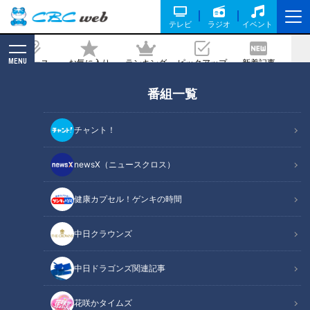
テレビ
ラジオ
イベント
MENU
ニュース
お気に入り
ランキング
ピックアップ
新着記事
CBC MAGAZINE
番組一覧
高さ37㎝！？シャインマスカットが1房
のった衝撃のフルーツパフェって？東海
チャント！
3県1000店以上で調査した「盛り盛りグ
ルメ大賞」を発表！
newsX（ニュースクロス）
2024/11/29 06:03
2024年11月27日放送
健康カプセル！ゲンキの時間
中日クラウンズ
中日ドラゴンズ関連記事
花咲かタイムズ