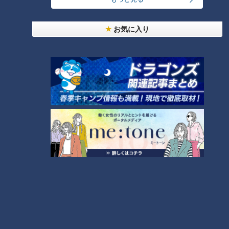
ろずや」の「エビフライタワー」。エビフライが、キャンプフ
ァイヤーやジェンガのように、積み上げられています！9段に
お気に入り
積み上げられたエビフライは40本！エビフライは、向きが互
い違いになるように並べ、一番下の段は6本。下は本数を多く
し、土台を安定させる作戦です！お客さんの席に持って行く時
は、倒れないか緊張するのだとか。
高さは21㎝！500mlのペットボトルと同じぐらいの大きさで
す！
崩れないように食べるのも一苦労！10段で合計
1.5㎏のハンバーグ