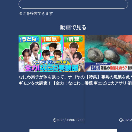
の重さは約1.2㎏！使うシャリは、約1㎏！シャリの上には4匹
タグを検索できます
分の穴子。穴子とシャリが離れないよう、25㎝あるのりを2枚
使い、バンド代わりに巻きます。タレをハケで豪快に塗れば完
動画で見る
成です！
他にも、タコ1杯がそのままシャリにのった超巨大握り寿司
や、重さ2㎏で16人前の「茶碗蒸し（超特大）」も。
初代大将・稲垣弘さんによると、盛り盛りのきっかけは、開店
当初の迷惑客からの嫌がらせ。大将がシャリ2升で10kgの巻き
なにわ男子が体を張って、ナゴヤの
【特集】篠島の漁業を救
ギモンを大調査！【全力！なにわ実
養殖 車エビに大アサリ 
寿司を出すと、嫌がらせがなくなったそうです！現在は直径
験部～ナゴヤのギモン、ガチ検証
【newsX】
25cm高さ30cmの「太っ腹巻き」を提供。通常の巻き寿司約
～】
40本分で重さは4.9㎏！ 誕生日などのお祝いで頼む人が多いそ
うです。
2026/08/06 12:00
2026/
キャンプファイヤーのように積み上げられた40