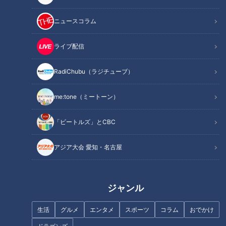
盛り盛りグルメの元祖？オープン当初から変わらない味を
ニュースコラム
届ける老舗の巨大な寿司！
キャンプファイヤーのように積み上げられた40本のエビフ
ライブ配信
ライ！
崩れないように食べるのも一苦労！10段で合計1.5㎏のハン
RadiChubu（ラジチューブ）
バーグ
主役はキャベツ！？味噌かつにも負けない山盛りのキャベ
me:tone（ミートーン）
ツ！
デカ盛りメニューが充実！見た目の美しさにもこだわる“か
「ビートルズ」とCBC
らあげタワー”！
頂上にはシャインマスカットが1房！？青果店が作る大満足
アジア大会 愛知・名古屋
のフルーツパフェ！
オススメ関連コンテンツ
ジャンル
生活
グルメ
エンタメ
スポーツ
コラム
おでかけ
盛り盛りグルメの元祖？オープン当初から変わら