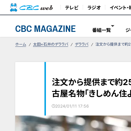
テレビ
ラジオ
イベント・
CBC MAGAZINE
番組一覧
ジ
ホーム
太田×石井のデララバ
デララバ
注文から提供まで約2
注文から提供まで約2
古屋名物「きしめん住
2024/01/11 17:56