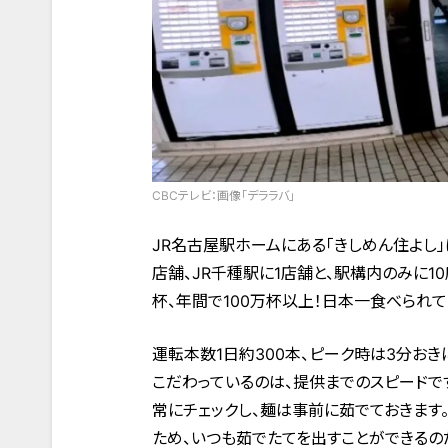
CBCテレビ：画像「デララバ」
JR名古屋駅ホームにある「きしめん住よし
店舗、JR千種駅に1店舗と、駅構内のみに1
杯、年間で100万杯以上！日本一食べられて
運転本数1日約300本、ピーク時は3分お
こだわっているのは、提供までのスピードで
常にチェックし、麺は事前に茹でておきます
ため、いつも茹でたてを出すことができるの