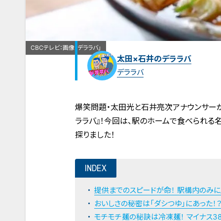
CBCテレビ：画像「デララバ」
太田×石井のデララバ
デララバ
爆笑問題・太田光と石井亮次アナウンサーが
ララバ』！今回は、駅のホームで食べられる名
探りました！
INDEX
提供までのスピードが命！ 駅構内のみ
おいしさの秘密は「ダシつゆ」にあった！
モチモチ麺の秘訣は冷凍麺！ マイナス