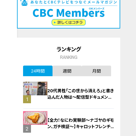
ランキング
RANKING
24時間
週間
月間
20代男性「この世から消えろ」と書き
込んだ人物は～配信型ドキュメンタ
1
リー「ピエロと呼ばれた息子」第１４
０話
【全力！なにわ実験部～ナゴヤのギモ
ン、ガチ検証～】キャロットフレンチ
2
ロースト