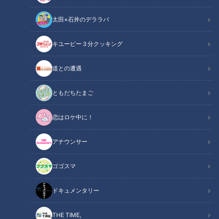
太田×石井のデララバ
CBCテレビ『地名しりとり』
キユーピー３分クッキング
地名しりとり 旅人ながつの挑戦
道との遭遇
「地名しりとり 旅人ながつの挑戦」記事
ともだちたまご
街行く人と地名のしりとりをして、言われた場所には絶対行く
恋はロケ中に！
という超過酷旅に挑戦する『地名しりとり』。7ORDERの「な
がつ」こと長妻怜央が、ゴールの愛知・岐阜・三重3県の制覇
アナウンサー
を目指します！
ゴゴスマ
＜直近の移動メモ＞
…→新橋（東京都）→渋川市伊香保町水沢（群馬県）→若松町
ドキュメンタリー
○○（栃木県）
THE TIME,