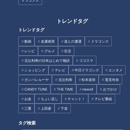
ドラゴンズ
トレンドタグ
トレンドタグ
動画
友廣南実
道との遭遇
ドラゴンズ
レシピ
グルメ
生活
北辻利寿の日本はじめて物語
ゴゴスマ
ショッピング
テレビ
中日ドラゴンズ
エンタメ
CBCテレビ『地名しりとり』
ガンバレルーヤ
北辻利寿
松本道弥
鷲見玲奈
CANDY TUNE
THE TIME
newsX
おでかけ
前回、群馬県の渋川市水沢で、しりとりをしたながつ。次の目
お金
ちょい足し
チャント！
テレビ番組
的地は栃木県の若松町です。しりとり相手・ミキコさんが経営
する佐野ラーメンのお店に向かいます。
三重
上田家
下道
佐野ラーメンは、栃木県佐野市のご当地ラーメン。ミキコさん
タグ検索