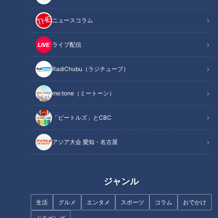
地名しりとりのルールはシンプル。街行く人と地名のしりとり
をして、出た場所には必ず行かなければなりません。そして、
ニュースコラム
そこの住所を調べて再びしりとり！愛知・岐阜・三重の3県全
ての地名が出たらゴールです！
ライブ配信
RadiChubu（ラジチューブ）
INDEX
ご当地グルメ「佐野ラーメン」とは！？次の地名で東海3県
me:tone（ミートーン）
へ近づけるのか！？
「出会いは一生モノ」旅での出会いの素晴らしさを実感
「ビートルズ」とCBC
狙うは三重県の「鳥羽」市！「と」の地名でしりとり相手
探し
アジア大会 愛知・名古屋
オススメ関連コンテンツ
ジャンル
ご当地グルメ「佐野ラーメン」とは！？次の地名
生活
グルメ
エンタメ
スポーツ
コラム
おでかけ
で東海3県へ近づけるのか！？