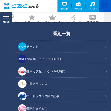
テレビ
ラジオ
イベント
MENU
ニュース
お気に入り
ランキング
ピックアップ
新着記事
CBC MAGAZINE
番組一覧
地名しりとりでビッグチャンス到来！？
極上の「うな重」を食べて向かった次の
チャント！
目的地とは
newsX（ニュースクロス）
2024/07/02 06:03
2024年6月29日放送
健康カプセル！ゲンキの時間
中日クラウンズ
中日ドラゴンズ関連記事
花咲かタイムズ