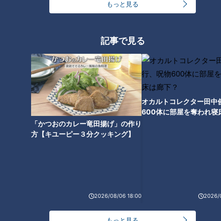
もっと見る
（自転車の女性）
「土浦（つちうら）！」
記事で見る
答えは茨城県の土浦。東海3県には近づけませんでした。
「出会いは一生モノ」旅での出会いの素晴らしさ
を実感
オカルトコレクター田中
600体に部屋を奪われ寝
下？
「かつおのカレー竜田揚げ」の作り
方【キユーピー３分クッキング】
2026/08/06 18:00
2026/
もっと見る