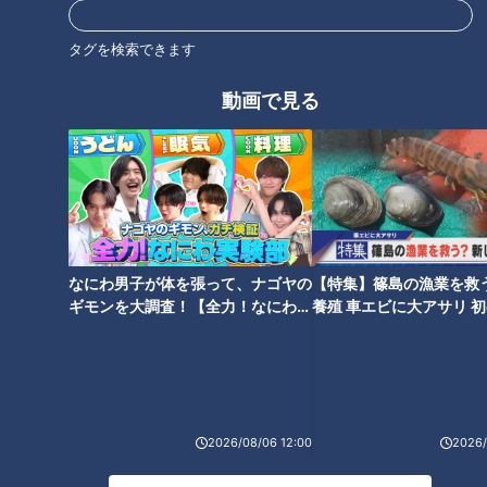
のお店の佐野ラーメンは、レモンが入っていてさっぱり食べら
れることから、女性にも大人気なのだとか。駅近くに移転を決
タグを検索できます
めたため、この時はまだ工事中。お別れして、本題のしりとり
へ！
動画で見る
こちらの住所は、佐野市若松（わかまつ）町と判明。「つ」で
しりとりです！ながつの作戦は「自転車に乗っている女性」。
「東海出身で上京した人は、東京では車の免許を取らない。免
許を取らないまま栃木に嫁いでくると、免許を取る機会を失う
から、自転車に乗っている」との説明に、スタッフは首をかし
なにわ男子が体を張って、ナゴヤの
【特集】篠島の漁業を救
げますが作戦実行です。
ギモンを大調査！【全力！なにわ実
養殖 車エビに大アサリ 
験部～ナゴヤのギモン、ガチ検証
【newsX】
ながつは自転車を押した女性を発見し、しりとり相手に決定。
～】
しかし、女性は福岡出身で、免許も持っているとのこと！
（ながつ）
2026/08/06 12:00
2026/
「若松町の『つ』、はい！」