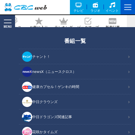
テレビ
ラジオ
イベント
MENU
ニュース
お気に入り
ランキング
ピックアップ
新着記事
CBC MAGAZINE
番組一覧
「秋はなぜ食欲がわくの？」食欲の秋に
は理由があった！止まらない食欲と体重
チャント！
増加を防ぐコツとは
newsX（ニュースクロス）
2023/10/23 16:40
2023年10月13日放送
健康カプセル！ゲンキの時間
中日クラウンズ
中日ドラゴンズ関連記事
花咲かタイムズ