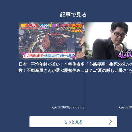
CBCテレビ：画像『チャント！』
記事で見る
街でインタビューしてみても「秋の方が、お腹が空く」という
声がありました。夏バテからの回復、旬のおいしい食材、基礎
代謝の影響などが食欲の秋に繋がると考えられる中、大きな要
因の一つが「セロトニン」です。
（管理栄養士・岩崎小百合さん）
日本一平均年齢が若い！？移住者多
「心筋梗塞」生死の分か
「セロトニンという、脳内の神経伝達物質も関係している」
数！不動産屋さんが選ぶ愛知住みた
は？…“夏の厳しい暑さ”
い街ランキング1位は？
に！発症前のキケンなサ
法
脳内の神経伝達物質であるセロトニンは、「心身のリラックス
作用」と「食欲のコントロール」の２つを司っています。良好
に分泌されていれば、精神も安定し食欲もコントロールしやす
2026/08/09 08:03
2026/
くなると言われています。しかし、不足するとイライラなど不
安定な感情や、食欲をコントロールしにくい状態になってしま
もっと見る
うというのです。