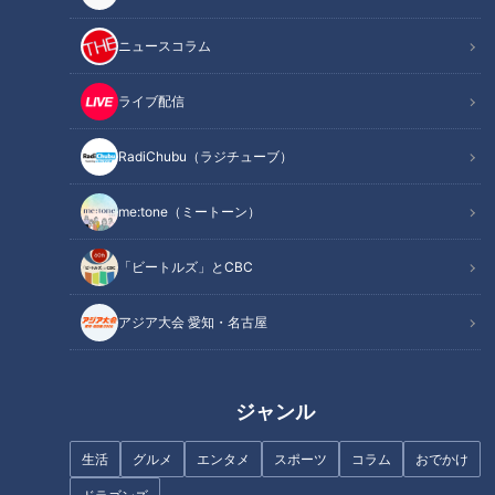
関連リンク
た！？専門家に聞いたその理由がこちら【1分
56秒～】
ニュースコラム
ライブ配信
INDEX
RadiChubu（ラジチューブ）
秋に食欲が増す3つの理由！鍵を握るのは“セロトニン分
泌”？
me:tone（ミートーン）
セロトニン分泌が秋に減る理由は日照時間が関係してい
た！
「ビートルズ」とCBC
具材を大きくカットして噛むリズム運動も！心も体もポカ
ポカに
アジア大会 愛知・名古屋
オススメ関連コンテンツ
ジャンル
秋に食欲が増す3つの理由！鍵を握るのは“セロト
ニン分泌”？
生活
グルメ
エンタメ
スポーツ
コラム
おでかけ