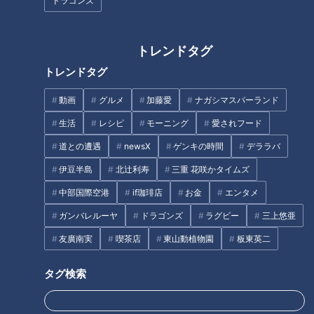
ドラゴンズ
トレンドタグ
トレンドタグ
動画
グルメ
加藤愛
ナガシマスパーランド
生活
レシピ
モーニング
愛されフード
道との遭遇
newsX
ゲンキの時間
デララバ
伊豆半島
北辻利寿
三重 花咲かタイムズ
CBCテレビ：画像『チャント！』
中部国際空港
if珈琲店
お金
エンタメ
中山調査員が訪ねたのは、管理栄養士の岩崎小百合さん。病院
ガンバレルーヤ
ドラゴンズ
ラグビー
三上悠亜
や福祉施設など医療現場での給食指導の他、2000人以上の食
友廣南実
喫茶店
東山動植物園
板東英二
事カウセリングを手がけた、栄養のスペシャリストです。
タグ検索
（管理栄養士・岩崎小百合さん）
「確かに食欲がわきますよね。よく言われる理由として、夏バ