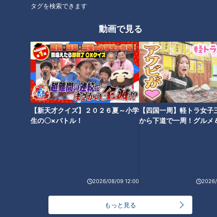
テからの回復、魅力的な旬の食材、基礎代謝の影響。寒くなる
タグを検索できます
冬に向けて、人間は体を温めようとする」
動画で見る
基礎代謝は、人が生きていくために必要最低限のエネルギーの
こと。季節による基礎代謝量の変動を現したグラフでは、肌寒
くなる10月頃からぐっと基礎代謝量が上がっているのがわかり
ます。基礎代謝量があがるということは、その分エネルギー補
給のために食欲が増すと言われているのです。
【新天才クイズ】２０２６夏～小学
【四国一周】軽トラ女子
生の〇×バトル！
から下道で一周！グルメ
イブ⑳
2026/08/09 12:00
2026/
もっと見る