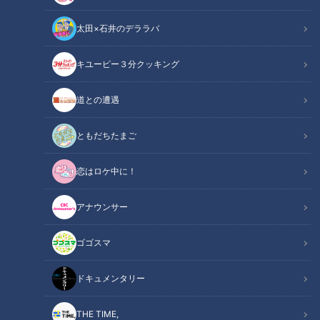
太田×石井のデララバ
CBCテレビ：画像『チャント！』
キユーピー３分クッキング
チャント！
道との遭遇
「チャント！」特集
ともだちたまご
昼夜の寒暖差も大きくなり、いよいよ「食欲の秋」が到来！魅
恋はロケ中に！
力的な旬の食材がたくさん登場する季節ですが、そもそもなぜ
人は秋になると食欲が増すのでしょうか？また、食欲の秋で食
アナウンサー
べ過ぎてしまった場合の対処法はあるのでしょうか？「暮らし
のギモンちょいと解決しましょう課」では、中山真希調査員
ゴゴスマ
（以下、中山調査員）が「なぜ秋は食欲がわくの？」というギ
モンを調査しました。
ドキュメンタリー
【動画】「食欲の秋」にはちゃんと理由があっ
THE TIME,