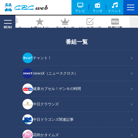
テレビ
ラジオ
イベント
MENU
ニュース
お気に入り
ランキング
ピックアップ
新着記事
CBC MAGAZINE
新着リスト
番組一覧
LATEST ARTICLES
チャント！
newsX（ニュースクロス）
健康カプセル！ゲンキの時間
学校の先生に伝えたい！
三重の絶景スポット“象の
中日クラウンズ
「差別と偏見」の現実 母が
背”をめざして！
語ったことは…CBCテレビ
ドキュメンタリー
チャント！
定期配信型ドキュメンタリ
中日ドラゴンズ関連記事
ピエロと呼ばれた息子
よしお兄さんのもっとパパに
ー「ピエロと呼ばれた息
みえてきましたね
2021/11/17 19:00
2021/11/17 17:00
子」第３２話
花咲かタイムズ