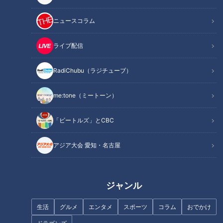
名古屋のおしゃれトレンド
最前線！ゼロからプロにす
ニュースコラム
サバンナ八木、ロケで起こ
る『名古屋モード学園』に
した“ガチ奇跡”…牧場の牛に
パンサー向井が潜入！
飼い主の居場所尋ね、普通
ライブ配信
ちょい足し
チャント！
に教えてもらう 最終的に馬
ちょい足し
いざ学校に向井ます
も紹介
RadiChubu（ラジチューブ）
2021/11/16 16:33
2021/11/16 16:00
エンタメ
ちょい足し
教育
パンサー
me:tone（ミートーン）
「ビートルズ」とCBC
アジア大会 愛知・名古屋
場外弾連発の石川昂弥・背
水の陣でローテ守った小笠
華麗なる「ネクタイ」の歴
ジャンル
原慎之介 ドラファンが来
史～日本に初めて持ち込ん
季期待する選手ベスト5！
だのは幕末のジョン万次郎
ニュースコラム
中日ドラゴンズ
生活
グルメ
エンタメ
スポーツ
コラム
おでかけ
東西南北論説風
サンドラコラム