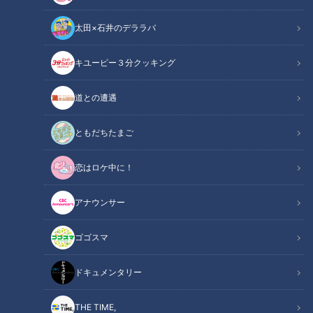
動画
ドキュメンタリー
三重
小林よしひさ
太田×石井のデララバ
キユーピー３分クッキング
道との遭遇
2021年11月6日放送
注目の萌え断ショートケー
若狭敬一アナが名古屋港水
キ缶!圧巻のボリュームクレ
族館から『THE TIME,』実
ともだちたまご
ープ!スイーツマニアの超人
況中継でおしゃべりメガネ
花咲かタイムズ
THE TIME,
気インスタグラマー激推し
節、今回も炸裂！
うなずキング
THE TIME,
恋はロケ中に！
の“進化系スイーツ"
2021/11/16 18:57
2021/11/16 16:34
アナウンサー
グルメ
おでかけ
エンタメ
THE TIME
ゴゴスマ
ドキュメンタリー
THE TIME,