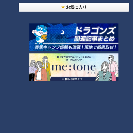
お気に入り
急成長のカレー店！コロナ
禍でカレー店の起業に動き
コラム 「ゴゴスマ」でSP企
出した大学生たちに密着。
画「第2回ダレなんサー大
賞」広島の旬の大根を紹介
チャント！
ゴゴスマ
したRCCの田村アナが大賞
「チャント！」特集
列島生報告！今日はダレなん
獲得
サー
2021/11/11 13:00
2021/11/11 12:17
グルメ
おでかけ
2021年11月10日放送