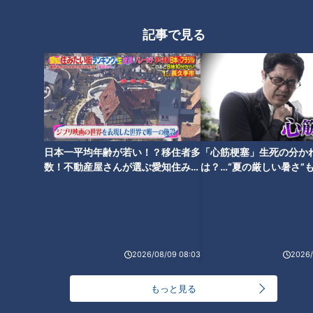
知県豊田市でなりゆきグル
けファミリー”の新メニュー
なりゆきアフロ～どこに行け
「チャント！」特集
メ旅
開発に密着！
ばいいですか？～
2021/11/12 13:00
2021/11/11 19:00
記事で見る
グルメ
おでかけ
日本一平均年齢が若い！？移住者多
「心筋梗塞」生死の分か
SNS映えで注目の岐阜県多
数！不動産屋さんが選ぶ愛知住みた
は？…“夏の厳しい暑さ”
治見市のヴィンテージ食器
い街ランキング1位は？
に！発症前のキケンなサ
おうちで簡単本格スキンケ
やレトロ雑貨を扱う、岐阜
法
ア！高級美顔器を使ってみ
県多治見市のお店に密着！
たらどうなった？【デパチ
デパチャン
チャント！
ャン】
「デパチャン」動画
「チャント！」特集
2026/08/09 08:03
2026/
2021/11/11 18:12
2021/11/11 16:00
動画
生活
もっと見る