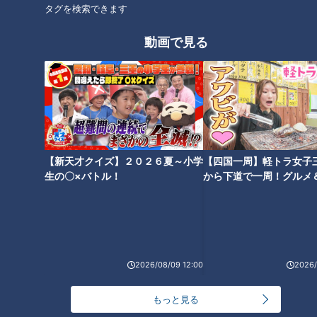
タグを検索できます
動画で見る
『気まぐれな女店長』北川
まるでパンケーキ！？キャ
弘美（スジナシ）
ベツが主役のふわふわ絶品
お好み焼き！愛知県豊田市
鶴瓶のスジナシ
チャント！
でなりゆきグルメ旅
「鶴瓶のスジナシ」動画
なりゆきアフロ～どこに行け
ばいいですか？～
2021/11/12 20:00
2021/11/12 16:00
【新天才クイズ】２０２６夏～小学
【四国一周】軽トラ女子
動画
エンタメ
グルメ
おでかけ
生の〇×バトル！
から下道で一周！グルメ
イブ⑳
2026/08/09 12:00
2026/
自家焙煎の苦みとコク！老
名古屋名物「あんかけスパ
舗珈琲店でいただく“オトナ
ゲティ」を愛し、全国的な
もっと見る
な”珈琲ソフトクリーム！愛
人気にしたいと願う“あんか
チャント！
チャント！