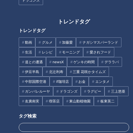
ドラゴンズ
2021/11/16 10:50
2021/11/15 16:50
北辻利寿
コラム
中日
とある妄想しがちな
ドラ
ファンのドラゴンズ
トレンドタグ
ゴン
見聞録
トレンドタグ
ズ
動画
グルメ
加藤愛
ナガシマスパーランド
生活
レシピ
モーニング
愛されフード
道との遭遇
newsX
ゲンキの時間
デララバ
【普段見られない“愛ちゃ
ん”発見！】あと10分、生で
2021年11月14日放送 【第482回】
伊豆半島
北辻利寿
三重 花咲かタイムズ
ブラックタイムを見逃す
しゃべります＃35
な！朝の異変を徹底チェッ
中部国際空港
if珈琲店
お金
エンタメ
ク
ゴゴスマ
健康カプセル！ゲンキの
ガンバレルーヤ
ドラゴンズ
ラグビー
三上悠亜
時間
あと10分、生でしゃべりま
「健康カプセル！ゲンキの時
す
間」アーカイブ
友廣南実
喫茶店
東山動植物園
板東英二
2021/11/15 15:50
2021/11/14 07:30
動画
エンタメ
生活
健康
タグ検索