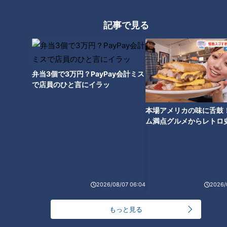
東紀州地域の世界遺産を歩
イルミネーションだけじゃ
く 熊野灘の荒波が削った鬼
ない 家族で楽しむ なばなの
記事で見る
ヶ城
里の花々
チャント！
チャント！
よしお兄さんのもっとパパに
よしお兄さんのもっとパパに
みえてきましたね
みえてきましたね
2022/01/12 17:00
2022/01/05 17:00
三重
小林よしひさ
三重
小林よしひさ
弁当3個で3万円？PayPay会計ミス
で店員のひと言にイラッ
本場アメリカの味に舌鼓
ム満点グルメからレトロ
で！愛知・東海市の感動
選
旬到来！かきがウマい三重
いつまでも若々しく働い
県 よしお兄さん浦村かきを
て！健康経営大賞受賞企業
頂き！
の㊙テク
チャント！
チャント！
2026/08/07 06:04
2026/
よしお兄さんのもっとパパに
よしお兄さんのもっとパパに
みえてきましたね
みえてきましたね
2021/12/22 19:00
2021/12/15 19:00
もっと見る
三重
小林よしひさ
三重
小林よしひさ