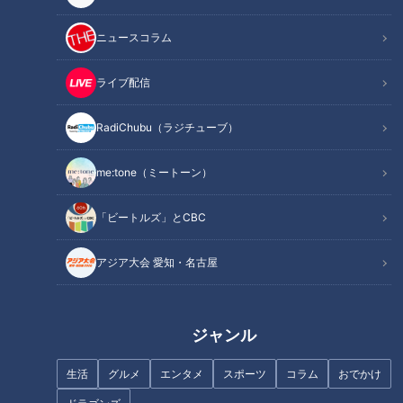
三重
小林よしひさ
三重
小林よしひさ
ニュースコラム
ライブ配信
RadiChubu（ラジチューブ）
人気洋食店シェフが教える
三重まるごと自然体験
me:tone（ミートーン）
おいしい味噌カツの作り方
VISONで木と森を体験・体
感！
チャント！
チャント！
「ビートルズ」とCBC
よしお兄さんのもっとパパに
よしお兄さんのもっとパパに
みえてきましたね
みえてきましたね
2022/03/09 19:00
2022/03/02 19:00
アジア大会 愛知・名古屋
三重
小林よしひさ
三重
小林よしひさ
ジャンル
生活
グルメ
エンタメ
スポーツ
コラム
おでかけ