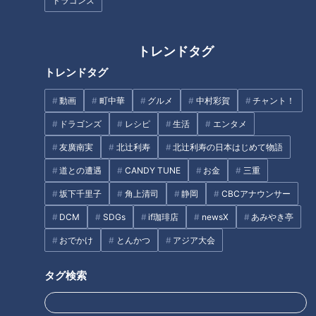
ドラゴンズ
三重県農業大学校でイチゴ
超美味！三重のお茶をふん
作りを学ぶママ学生
だんに使った特製プリン！
チャント！
チャント！
トレンドタグ
よしお兄さんのもっとパパに
よしお兄さんのもっとパパに
トレンドタグ
みえてきましたね
みえてきましたね
2022/02/23 19:00
2022/02/16 19:00
動画
町中華
グルメ
中村彩賀
チャント！
三重
小林よしひさ
三重
小林よしひさ
ドラゴンズ
レシピ
生活
エンタメ
友廣南実
北辻利寿
北辻利寿の日本はじめて物語
道との遭遇
CANDY TUNE
お金
三重
坂下千里子
角上清司
静岡
CBCアナウンサー
DCM
SDGs
if珈琲店
newsX
あみやき亭
伊勢の老舗餅屋が新たな挑
乗れる！削れる！尾鷲ヒノ
戦！世界をうならせるビー
キ 三重県立熊野古道センタ
おでかけ
とんかつ
アジア大会
ルを作る
ー
チャント！
チャント！
よしお兄さんのもっとパパに
よしお兄さんのもっとパパに
タグ検索
みえてきましたね
みえてきましたね
2022/02/09 17:00
2022/02/02 19:00
三重
小林よしひさ
三重
小林よしひさ