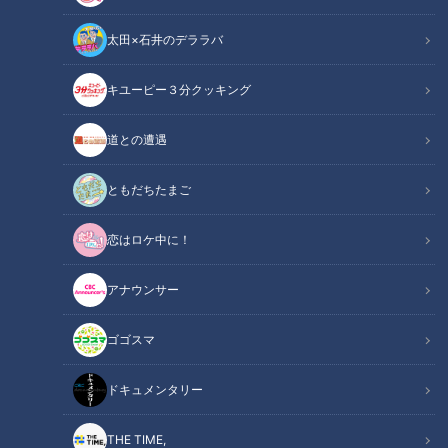
太田×石井のデララバ
よしお兄さんのもっとパパにみえてきま
したね
の記事一覧
キユーピー３分クッキング
カテゴリーを絞り込む
道との遭遇
ともだちたまご
恋はロケ中に！
アナウンサー
英虞湾の絶景と伊勢志摩の
きれいな地球を次世代へ残
ゴゴスマ
幸 志摩市の人気宿泊施設
す 環境学習情報センターで
へ！
学ぶ
チャント！
チャント！
ドキュメンタリー
よしお兄さんのもっとパパに
よしお兄さんのもっとパパに
みえてきましたね
みえてきましたね
2022/03/23 17:00
2022/03/16 19:00
THE TIME,