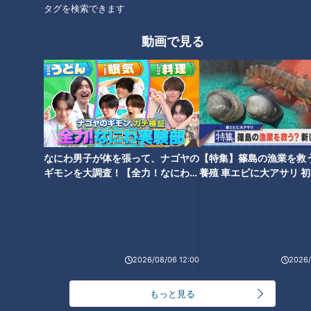
タグを検索できます
動画で見る
三重県は全国3位お茶の産地
東紀州地域の世界遺産を歩
伊勢茶の魅力に迫ります！
く 歴史を刻む熊野古道の石
畳
チャント！
チャント！
なにわ男子が体を張って、ナゴヤの
【特集】篠島の漁業を救
よしお兄さんのもっとパパに
よしお兄さんのもっとパパに
みえてきましたね
みえてきましたね
ギモンを大調査！【全力！なにわ実
養殖 車エビに大アサリ 
2022/01/26 19:00
2022/01/19 17:00
験部～ナゴヤのギモン、ガチ検証
【newsX】
～】
三重
小林よしひさ
三重
小林よしひさ
2026/08/06 12:00
2026/
もっと見る