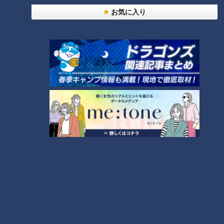
お気に入り
絶景を見ながら飲食デリバ
動画で三重の魅力を知ろう
リー 持続可能な観光地 実証
海女の郷 志摩で「海」体
事業
験！
チャント！
チャント！
よしお兄さんのもっとパパに
よしお兄さんのもっとパパに
みえてきましたね
みえてきましたね
2021/12/08 19:00
2021/12/01 17:00
三重
小林よしひさ
三重
小林よしひさ
機能性・デザイン性に優れ
三重の絶景スポット“象の