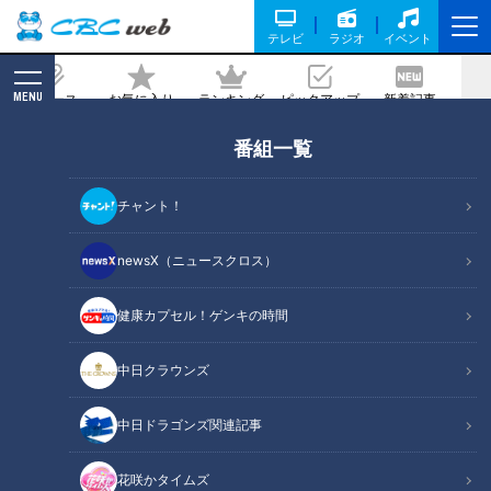
テレビ
ラジオ
イベント
MENU
ニュース
お気に入り
ランキング
ピックアップ
新着記事
CBC MAGAZINE
番組一覧
チャント！
newsX（ニュースクロス）
チャント！
身近な生活情報から芸能、どこよりも詳しい天気情報などなど、東
健康カプセル！ゲンキの時間
海3県にとことん寄り添う新しい報道・情報番組。毎週月～金曜 午
後3:49～5:50放送（金曜は午後4:50～5:50放送）。
中日クラウンズ
番組サイト
X（旧Twitter）
中日ドラゴンズ関連記事
Instagram
花咲かタイムズ