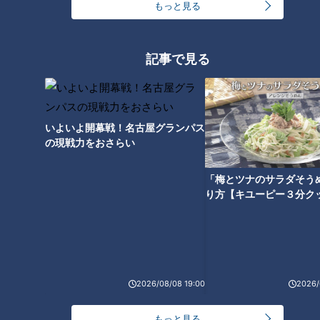
もっと見る
記事で見る
侮るな！食後の眠気＆だるさ…
大病も招く「糖質疲労」の正体
や対策
いよいよ開幕戦！名古屋グランパス
の現戦力をおさらい
「梅とツナのサラダそう
り方【キユーピー３分ク
2026/08/08 19:00
2026/
もっと見る