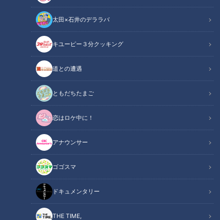
太田×石井のデララバ
キユーピー３分クッキング
CBCテレビ『花咲かタイムズ』うなずキング
道との遭遇
この記事の画像
（全6枚）
ともだちたまご
恋はロケ中に！
アナウンサー
ゴゴスマ
ドキュメンタリー
THE TIME,