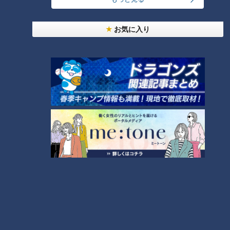
ランキング
RANKING
お気に入り
24時間
週間
月間
友廣アナの自転車旅｜愛知・蒲郡市へ！三河湾ぐる
っと125kmの自転車旅！【チャント！特集】
1
盛り放題のモーニングが「400円」！？人気すぎて
客殺到 名古屋＆岐阜の「激安モーニング」とは？
2
大学のサークルで増える？複数のスポーツを融合さ
せた「ピックルボール」
「人を狂わせる魅力がある」道マニア・鹿取茂雄が
惚れ込んだレンガの橋梁とは？未公開の道3選
4