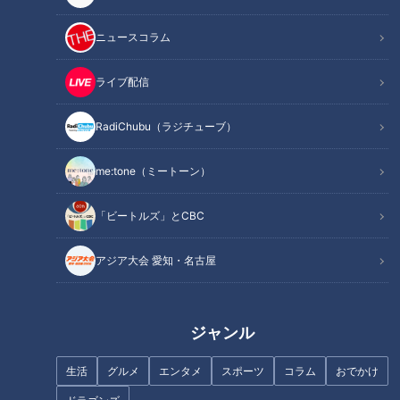
記事に戻る
ニュースコラム
この記事を見たあなたへのおすすめ
ライブ配信
RadiChubu（ラジチューブ）
me:tone（ミートーン）
富山の名物ラーメンが東海地区
魚太郎＆麵屋はなび 超人気店が
「ビートルズ」とCBC
初上陸！名古屋の新店で楽しめ
新業態に初挑戦！絶品回転ずし
る極上の一杯とは
に極ウマ町中華！【うなずキン
アジア大会 愛知・名古屋
グ】
ジャンル
生活
グルメ
エンタメ
スポーツ
コラム
おでかけ
地元民が大絶賛！？三重県桑名
名古屋のドラァグクイーンが空