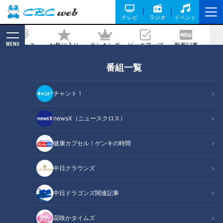
テレビ
ラジオ
イベント
MENU
ニュース
お気に入り
ランキング
ピックアップ
新着記事
CBC MAGAZINE
番組一覧
大阪の人気焼肉店が名古屋初上陸！コス
パ最強「焼肉ジャック」の食べ放題を大
チャント！
家族が体験リポート
newsX（ニュースクロス）
記事に戻る
健康カプセル！ゲンキの時間
中日クラウンズ
中日ドラゴンズ関連記事
花咲かタイムズ