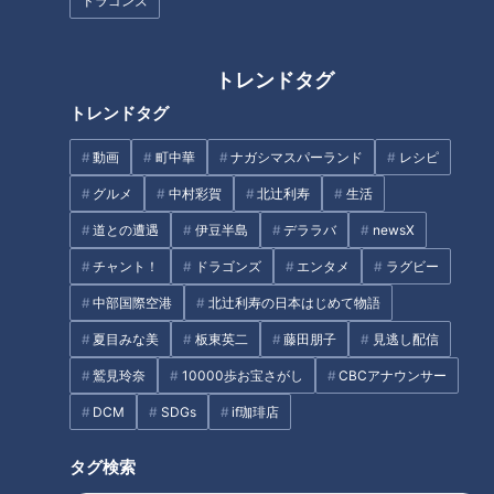
市の隠れた名店『新城』で味わ
中ブランコに挑戦！！
ドラゴンズ
う木曽三川うなぎのひつまぶし
加藤愛が愛されフードを徹底調
査
トレンドタグ
トレンドタグ
動画
町中華
ナガシマスパーランド
レシピ
テイクアウトの新店が続々オー
コスパ最強スーパー「ロピア」
グルメ
中村彩賀
北辻利寿
生活
プン!名古屋・大須で話題の人気
が愛知初上陸！ 名古屋みなと店
道との遭遇
伊豆半島
デララバ
newsX
グルメ&amp;スイーツ
を取材！おすすめの商品と
は！？
チャント！
ドラゴンズ
エンタメ
ラグビー
タグ
中部国際空港
北辻利寿の日本はじめて物語
夏目みな美
板東英二
藤田朋子
見逃し配信
グルメ
おでかけ
うなずキング
愛知
鷲見玲奈
10000歩お宝さがし
CBCアナウンサー
花咲かタイムズ
DCM
SDGs
if珈琲店
タグ検索
オススメ関連コンテンツ