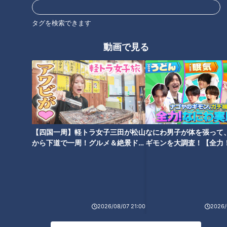
タグを検索できます
動画で見る
ニキビは潰してもいい？…放っ
石丸幹二「すごい痩せました
ておいたら命取り!?危険な「で
ね！」…世界一楽なスクワッ
きもの」原因と見分け方
ト！？ダイエットのスペシャリ
ストに学ぶ「無理なくやせる方
法」
【四国一周】軽トラ女子三田が松山
なにわ男子が体を張って
から下道で一周！グルメ＆絶景ドラ
ギモンを大調査！【全力
イブ⑳
験部～ナゴヤのギモン、
～】
「食中毒」市販のキノコも要注
ひざの“ねじれ”あなたは大丈
意！…秋に食中毒が多い3つの理
夫？…100年歩き続けるため
2026/08/07 21:00
2026/
由と予防のポイント
に！ひざのねじれ改善法