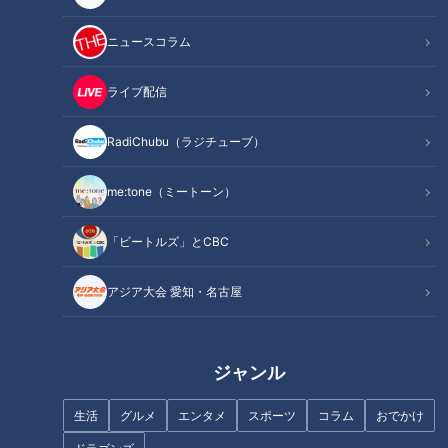
記事に戻る
ニュースコラム
この記事を見たあなたへのおすすめ
ライブ配信
RadiChubu（ラジチューブ）
me:tone（ミートーン）
「太田×石井のデララバトーク
【新感覚】おしるこ＋シフォン
「ビートルズ」とCBC
ライブ」の第4弾が開催決定！
ケーキ！？柳沢のスイーツ今年
は「おしるこ」開発現場に潜入
アジア大会 愛知・名古屋
【みてちょてれび番外編】
ジャンル
生活
グルメ
エンタメ
スポーツ
コラム
おでかけ
携帯圏外の山奥なのに人が絶え