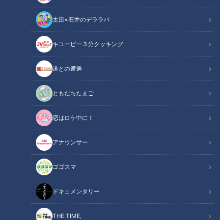
太田×石井のデララバ
キユーピー３分クッキング
CBCテレビ『ゴゴスマ』らいがごはん
道との遭遇
この記事の画像
（全8枚）
ともだちたまご
恋はロケ中に！
アナウンサー
ゴゴスマ
ドキュメンタリー
THE TIME,