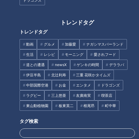
ない…82歳の凄腕店主が“6年か
ドラゴンズ
けて1人で建てた”レストラン
寺坂頼我が愛知県名古屋市の
「たません」を調査。名古屋市
トレンドタグ
民が誇る絶品ソウルフード！
トレンドタグ
動画
グルメ
加藤愛
ナガシマスパーランド
生活
レシピ
モーニング
愛されフード
道との遭遇
newsX
ゲンキの時間
デララバ
愛知・住みたい街ランキング
無料で“チーズかけ放題”のバー
伊豆半島
北辻利寿
三重 花咲かタイムズ
SP【太田×石井のデララバ】
ガー！？世界のVIPを虜にする
極上黒毛和牛も！有名人が愛し
中部国際空港
お金
エンタメ
ドラゴンズ
た絶品“肉グルメ”の最新店とは
ラグビー
三上悠亜
友廣南実
喫茶店
タグ
東山動植物園
板東英二
根尾昂
町中華
グルメ
ゴゴスマ
らいがごはん
埼玉
寺坂頼我
タグ検索