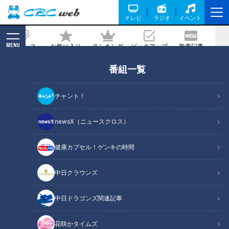
テレビ
ラジオ
イベント
MENU
ニュース
お気に入り
ランキング
ピックアップ
新着記事
CBC MAGAZINE
番組一覧
寺坂頼我が埼玉県東松山市の「東松山名
物 特撰かしら串」を調査。噛めば噛む
チャント！
ほど旨味あふれる絶品やきとり！
newsX（ニュースクロス）
記事に戻る
健康カプセル！ゲンキの時間
中日クラウンズ
中日ドラゴンズ関連記事
花咲かタイムズ