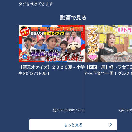
オススメ関連コンテンツ
タグを検索できます
動画で見る
【広島県福山市】３つのキーワ
ードで絶品グルメを探せ！寺坂
頼我がミッションに挑戦！【ゴ
【静岡県御前崎市】３つのキー
【新天才クイズ】２０２６夏～小学
【四国一周】軽トラ女子
ゴスマ「らいがごはん」】
ワードで絶品グルメを探せ！寺
生の〇×バトル！
から下道で一周！グルメ
坂頼我がミッションに挑戦！
イブ⑳
【ゴゴスマ「らいがごはん」】
2026/08/09 12:00
2026/
寺坂頼我が三重県志摩市で名物
寺坂頼我が三重県鳥羽市で「浦
もっと見る
グルメ「あのりふぐ」を調査。
村かき」を調査。ミルキーで濃