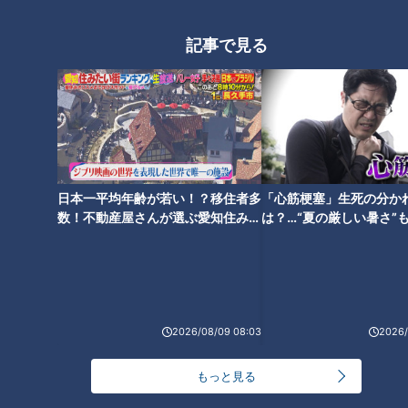
もっちりコリコリ食感と甘みが
厚！鳥羽市民が誇る絶品グル
絶品！
メ！
記事で見る
日本一平均年齢が若い！？移住者多
「心筋梗塞」生死の分か
数！不動産屋さんが選ぶ愛知住みた
は？…“夏の厳しい暑さ”
い街ランキング1位は？
に！発症前のキケンなサ
法
ランキング
RANKING
2026/08/09 08:03
2026/
24時間
週間
月間
もっと見る
NEW