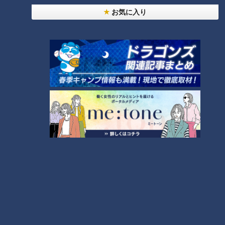
「心筋梗塞」生死の分かれ道は？…“夏の厳しい暑
お気に入り
1
さ”もきっかけに！発症前のキケンなサインと対処
法
NEW
モーニング娘。‘26井上春華がハロメンで仲良くし
たいと思っている人は？
2
「すごい痩せましたね！」…世界一楽なスクワッ
ト！？ダイエットのスペシャリストに学ぶ「無理な
3
くやせる方法」
大学のサークルで増える？複数のスポーツを融合さ
せた「ピックルボール」
4
「夏の脳梗塞」熱中症に似ている！？…生死の分か
れ道！経験者から学ぶ“発症時の身体の異変”
5