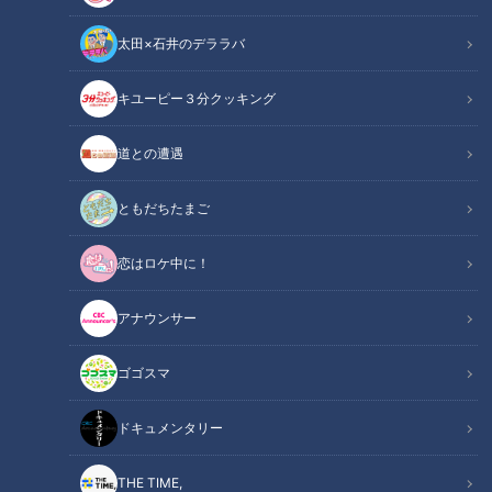
太田×石井のデララバ
キユーピー３分クッキング
いよいよ４月、新年度です。その中で、注目するのは、「診療報酬の改
定」
道との遭遇
この記事の画像
（全5枚）
ともだちたまご
恋はロケ中に！
アナウンサー
ゴゴスマ
ドキュメンタリー
THE TIME,