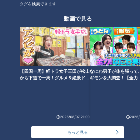
タグを検索できます
動画で見る
森友文書問題に思う「灯台下暗
安倍vsトランプ・日米首脳会談
し」
の注目ポイント
【四国一周】軽トラ女子三田が松山
なにわ男子が体を張って
から下道で一周！グルメ＆絶景ドラ
ギモンを大調査！【全力
イブ⑳
験部～ナゴヤのギモン、
～】
ビールを美味しく飲んでいます
名古屋城が木造天守閣へ動く
か？
2026/08/07 21:00
2026/
もっと見る