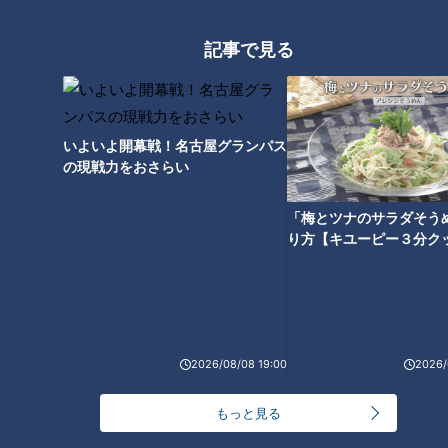
卓球女子の涙と笑顔に思う南北
記事で見る
問題の行方
いよいよ開幕戦！名古屋グランパス
の現戦力をおさらい
「梅とツナのサラダそう
り方【キユーピー３分ク
2026/08/08 19:00
2026/
ランキング
RANKING
もっと見る
24時間
週間
月間