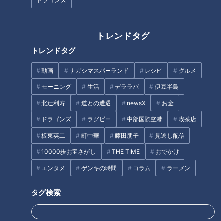
ドラゴンズ
権藤博さんが井上ドラゴンズの
展望を語った「今年はいい戦い
ができる！」
トレンドタグ
トレンドタグ
動画
ナガシマスパーランド
レシピ
グルメ
サッカーW杯の気になる選手、
モーニング
生活
デララバ
伊豆半島
ＣＢＣ佐藤楠大アナが教えま
【アナchアワード投票開始！】
北辻利寿
道との遭遇
newsX
お金
す。
CBCアナウンサーチャンネルの
ドラゴンズ
ラグビー
中部国際空港
喫茶店
中で「今年一番面白かった動
画」は？皆さんのコメントを募
板東英二
町中華
藤田朋子
見逃し配信
タグ
集中！
10000歩お宝さがし
THE TIME
おでかけ
北辻利寿
コラム
エンタメ
ゲンキの時間
コラム
ラーメン
タグ検索
オススメ関連コンテンツ