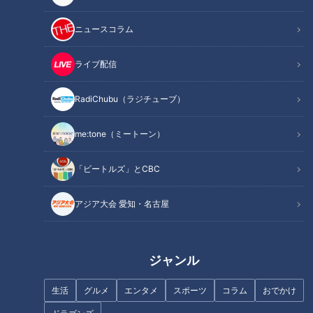
記事に戻る
ニュースコラム
この記事を見たあなたへのおすすめ
ライブ配信
RadiChubu（ラジチューブ）
me:tone（ミートーン）
「強いドラゴンズを今の子たち
CBC若狭アナがくだを巻く！
「ビートルズ」とCBC
に…優勝したい、そんだけで
『THE TIME,』中継に「取り扱
す。」竜の新選手会長藤嶋健人
い注意」なお酒が登場！
の熱いリアルに迫る！
アジア大会 愛知・名古屋
ジャンル
川上憲伸が語るドラゴンズCS戦
線「来季への準備は1枠が限界」
生活
グルメ
エンタメ
スポーツ
コラム
おでかけ