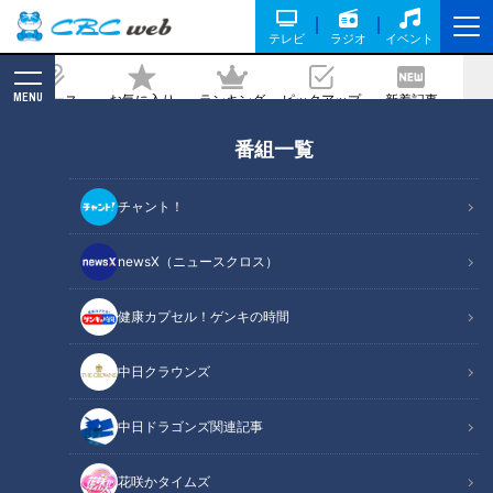
テレビ
ラジオ
イベント
MENU
ニュース
お気に入り
ランキング
ピックアップ
新着記事
CBC MAGAZINE
番組一覧
いよいよ４月、新年度です。その中で、
注目するのは、「診療報酬の改定」
チャント！
記事に戻る
newsX（ニュースクロス）
健康カプセル！ゲンキの時間
中日クラウンズ
中日ドラゴンズ関連記事
花咲かタイムズ