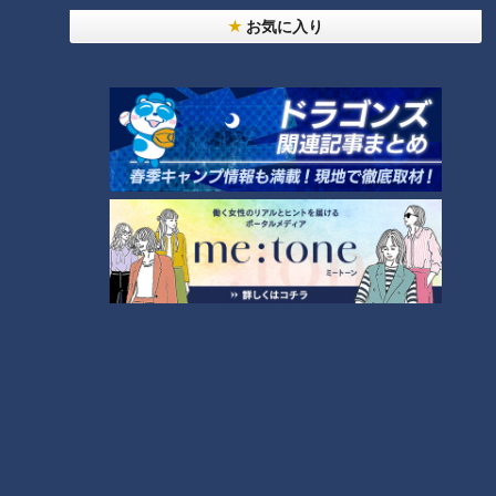
お気に入り
友廣アナの自転車旅｜愛知・蒲郡市へ！三河湾ぐる
っと125kmの自転車旅！【チャント！特集】
1
大学のサークルで増える？複数のスポーツを融合さ
せた「ピックルボール」
盛り放題のモーニングが「400円」！？人気すぎて
客殺到 名古屋＆岐阜の「激安モーニング」とは？
3
300円でパン食べ放題も！？岐阜のおすすめ激安モ
ーニング３店を紹介！
4
2
弁当3個で3万円？PayPay会計ミスで店員のひと言
にイラッ