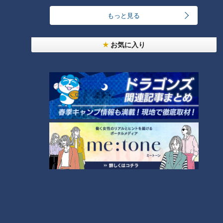
もっと見る
全国に広がる？
お気に入り
西村「お店に何も言えないという状況も生まれかねないですよ
ね」
正木「そうすると、それはお店にとってもプラスではない。問
題があれば改善されるべきだし、お客さんとしても正当なクレ
ームは出せるはずなので、その線引きをしっかり示していただ
くことは必要だと思います」
西村「全国にそういう流れが広がることは考えられますか？」
正木「考えられると思います。いま労働法制の改正があって、
カスハラ対策が企業に義務付けられますが、それは企業が従業
員を守るための施策がメインです。顧客側に対する制約は出て