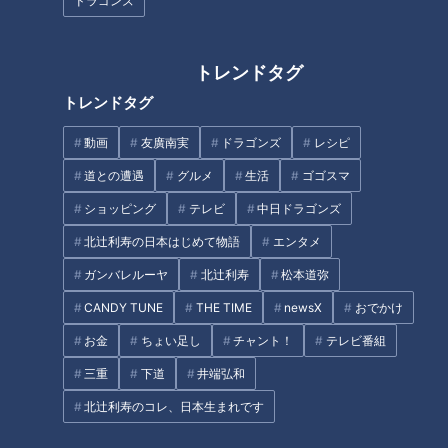
ドラゴンズ
にはどういう行為が犯罪でどういう罰を与えるかを事前に明確
にしておかなくてはいけない。
トレンドタグ
カスハラはその面でいうと、状況によってカスハラになるかな
トレンドタグ
らないかがわかりにくい面があります。一発殴ったから暴行だ
動画
友廣南実
ドラゴンズ
レシピ
というのとは違う状況があります。
道との遭遇
グルメ
生活
ゴゴスマ
熊野市の場合も、条令を作る時点で罰則を設けることは議論さ
ショッピング
テレビ
中日ドラゴンズ
れましたが、要件の明確化がなかなか難しい。さらに罰則を設
北辻利寿の日本はじめて物語
エンタメ
けたときに罰則にあてはまらないものがカスハラではないとい
ガンバレルーヤ
北辻利寿
松本道弥
う間違ったメッセージを送られることが懸念されると、罰則が
CANDY TUNE
THE TIME
newsX
おでかけ
見送られたという経緯もありました。
お金
ちょい足し
チャント！
テレビ番組
各自治体、検討はするが技術的にちょっと難しいということは
三重
下道
井端弘和
あったのですが、今回三重県がそこに踏み込んだことになりま
北辻利寿のコレ、日本生まれです
す」