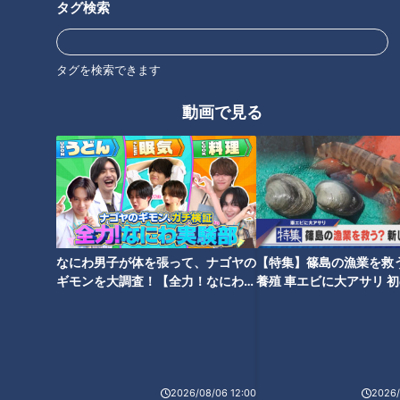
タグ検索
カスハラの線引きは？
タグを検索できます
西村「罰則を認めたというのでは、この4月道路交通法が改正
動画で見る
されて、自転車に対しても、罰則が与えられるよ、というのが
ありました。これはもともと交通ルールがあるので、本来はそ
れに当てはまる、はまらないというのはすぐに見えるもので
す。
今回はそもそもカスハラの線引きがない。しかもいろいろハラ
スメントは受けた側の気持ちとか、まわりが見るとどうかと
なにわ男子が体を張って、ナゴヤの
【特集】篠島の漁業を救
ギモンを大調査！【全力！なにわ実
養殖 車エビに大アサリ 
か、非常にあいまいな部分が多いです」
験部～ナゴヤのギモン、ガチ検証
【newsX】
～】
正木「現場は判断が難しいといわれています」
西村「それを今回条例化するにあたって審査会を設けるようで
2026/08/06 12:00
2026/