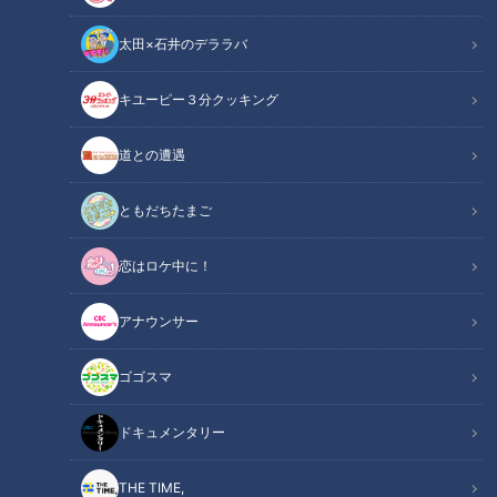
表しました。9月の県議会に提案され、来年4月の施行を目指
太田×石井のデララバ
します。三重県で罰則付きの条例を制定、いよいよカスハラは
犯罪と位置付けられるのでしょうか？6月9日放送の『ＣＢＣ
キユーピー３分クッキング
ラジオ ＃プラス！』では、西村俊仁アナウンサーがアディー
レ法律事務所の正木裕美弁護士にこの条例について尋ねます。
道との遭遇
関連リンク
この記事をradiko（ラジコ）で聴く
ともだちたまご
恋はロケ中に！
INDEX
アナウンサー
カスハラに初の刑事罰ありの条例
カスハラの線引きは？
ゴゴスマ
全国に広がる？
オススメ関連コンテンツ
ドキュメンタリー
THE TIME,