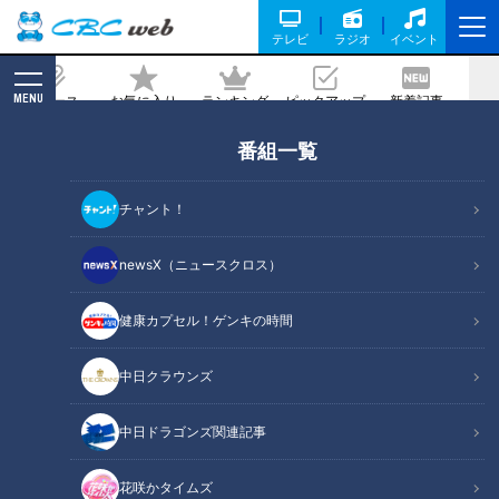
テレビ
ラジオ
イベント
MENU
ニュース
お気に入り
ランキング
ピックアップ
新着記事
CBC MAGAZINE
番組一覧
全国初！三重県、カスハラ防止条例に刑
事罰盛り込む
チャント！
2026/06/11 06:00
newsX（ニュースクロス）
健康カプセル！ゲンキの時間
RadiChubu（ラジチューブ）
CBCラジオ #プラス！
中日クラウンズ
理不尽な暴言や要求など客からの迷惑な行為、カスタマーハラ
中日ドラゴンズ関連記事
スメント、いわゆるカスハラを防ぐため、三重県は全国で初め
て刑事罰を盛り込んだ条例を作ります。県が8日、最終案を公
花咲かタイムズ