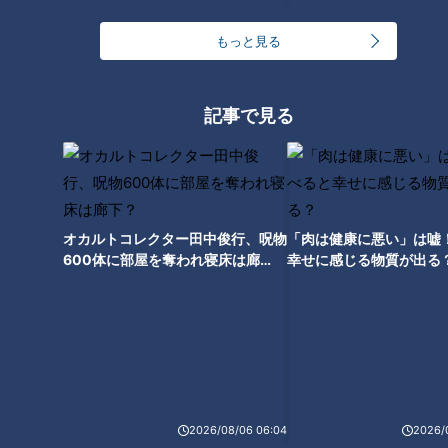
すね」
もっと見る
正木「カスハラの例は比較的明確に定められている。たとえ
ば、従業員の対応で被害を受けたと真偽不明の主張をして厳し
い口調で何度も繰り返して金銭を要求。比較的特定をしようと
記事で見る
いうところはあるものの、やはり、状況に関しては弁護士とか
有識者が判断を最終的にしないと難しいといわれ、これがカス
ハラの難しいところです。
オカルトコレクター田中俊行、呪物
「肉は健康に悪い」は嘘
なので、こういうことによって認定されます、禁止命令が出さ
600体に部屋を奪われ寝床は廊
幸せに感じる物質が出る
れたり、それに応じなければ罰則が下ってしまうかも、という
下？
のは、住民に対しては大きな心理的な枷となるという意味では
一定の効果がある。
一方で正当なクレームについても委縮してしまうという可能性
はあるので、ここの線引きを具体例も含めて、しっかりガイド
2026/08/06 06:04
2026/
ラインとして示すのは必要だと思います」