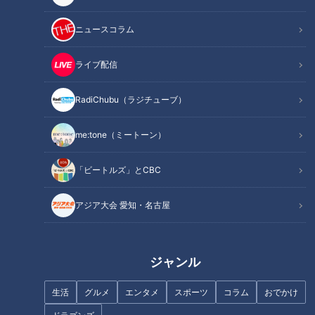
カスハラに初の刑事罰ありの条例
ニュースコラム
西村「地元・三重県のニュースです。カスハラを防ぐために全
国ではじめて刑事罰を盛り込んだ条例を作る、となりました。
ライブ配信
今までカスハラはいろいろな条例があって、全国各地でも禁止
RadiChubu（ラジチューブ）
命令だったり、勧告は出せるというところは多々ありました
me:tone（ミートーン）
が、今回それに刑事罰が加わることになります。これは随分変
わりますか？」
「ビートルズ」とCBC
正木「実効性という意味では大きいと思います。罰則がなく
アジア大会 愛知・名古屋
て、理念条例に過ぎないところは、市民、関係者が怖がらない
という意味では実効性が乏しいと言われていました。
ジャンル
罰則を設けるというのは結構大変です。カスハラ行為かどうか
の認定が必要になってくる。正当なクレームなのか、違法なカ
生活
グルメ
エンタメ
スポーツ
コラム
おでかけ
スハラなのかの線引きが難しい。反面、刑法上、罰則を与える