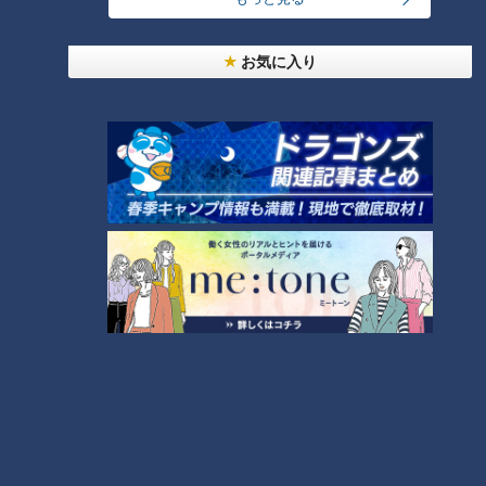
絶景ドライブ③
お気に入り
ランキング
RANKING
24時間
週間
月間
友廣アナの自転車旅｜愛知・蒲郡市へ！三河湾ぐる