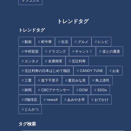
ドラゴンズ
田悠貴の軽トラ四国一周の旅
トレンドタグ
トレンドタグ
動画
町中華
生活
グルメ
レシピ
【四国一周】軽トラ女子三田が
【四国一周】軽トラ女子三田が
松山から下道で一周！グルメ＆
松山から下道で一周！グルメ＆
中村彩賀
ドラゴンズ
チャント！
道との遭遇
絶景ドライブ⑨
絶景ドライブ⑮
エンタメ
友廣南実
北辻利寿
タグ
北辻利寿の日本はじめて物語
CANDY TUNE
お金
三重
坂下千里子
夏目みな美
角上清司
動画
エンタメ
三田悠貴
道との遭遇
静岡
CBCアナウンサー
DCM
SDGs
if珈琲店
newsX
あみやき亭
おでかけ
番組紹介
とんかつ
道との遭遇
タグ検索
「道との遭遇」動画