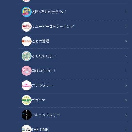
太田×石井のデララバ
道との遭遇
キユーピー３分クッキング
「道との遭遇」動画
道との遭遇
軽トラ女子・三田悠貴が松山から下道で四国を一周！各地の絶
景や絶品グルメを食べまくり！！
ともだちたまご
『歩道・車道バラエティ 道との遭遇』は CBCテレビ 毎週
恋はロケ中に！
火曜23:56～
★見逃し配信【TVer】https://tver.jp/series/sr4jyby1u3
アナウンサー
★見逃し配信【Locipo】https://locipo.jp/playlist/70415aa2-
c481-4078-813a-360c83668bdb
ゴゴスマ
★三田悠貴 公式X https://x.com/mitachan_y
★呂布カルマ 公式X https://x.com/Yakamashiwa
ドキュメンタリー
この記事の画像を見る
THE TIME,