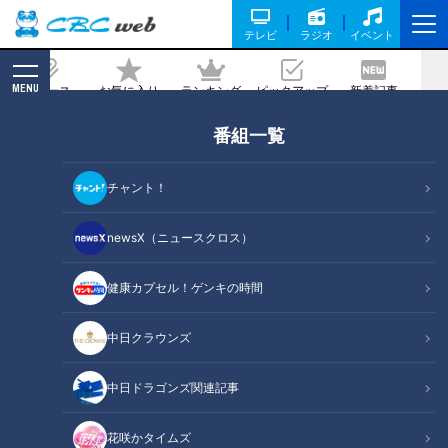
テレビ
ラジオ
イベント
MENU
ニュース
お気に入り
ランキング
ピックアップ
新着記事
CBC MAGAZINE
番組一覧
【四国一周】軽トラ女子三田が松山から
下道で一周！グルメ＆絶景ドライブ⑪
チャント！
2026/06/05 21:00
2026年4月28日放送
newsX（ニュースクロス）
健康カプセル！ゲンキの時間
中日クラウンズ
中日ドラゴンズ関連記事
花咲かタイムズ