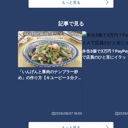
もっと見る
【四国一周】軽トラ女子三田が
【四国一周】軽トラ女子三田が
松山から下道で一周！グルメ＆
松山から下道で一周！グルメ＆
絶景ドライブ⑦
絶景ドライブ⑥
記事で見る
弁当3個で3万円？PayP
で店員のひと言にイラッ
【四国一周】軽トラ女子三田が
【四国一周】軽トラ女子三田が
松山から下道で一周！グルメ＆
松山から下道で一周！グルメ＆
「いんげんと豚肉のナンプラー炒
絶景ドライブ⑤
絶景ドライブ④
め」の作り方【キユーピー３分クッ
キング】
2026/08/07 18:00
2026/
【四国一周】軽トラ女子三田が
松山から下道で一周！グルメ＆
もっと見る