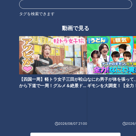
ミキがミチに出会うバラエティ！全国のユニークな「道」を変化球
目線で深掘り、とことん楽しむ！CBCテレビにて毎週火曜日よる
タグを検索できます
11:56から放送。見逃し配信あり。
動画で見る
ホームページ
番組サイト
最新話の見逃し配信はこちら
【四国一周】軽トラ女子三田が松山
なにわ男子が体を張って
から下道で一周！グルメ＆絶景ドラ
ギモンを大調査！【全力
イブ⑳
験部～ナゴヤのギモン、
オススメ関連コンテンツ
～】
2026/08/07 21:00
2026/