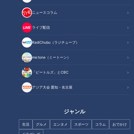
ニュースコラム
この記事を見たあなたへのおすすめ
ライブ配信
RadiChubu（ラジチューブ）
me:tone（ミートーン）
【四国一周】軽トラ女子三田が
【四国一周】軽トラ女子三田が
松山から下道で一周！グルメ＆
松山から下道で一周！グルメ＆
「ビートルズ」とCBC
絶景ドライブ⑱
絶景ドライブ⑰
アジア大会 愛知・名古屋
ジャンル
【四国一周】軽トラ女子三田が
「すごく弾力がある！」自分で
生活
グルメ
エンタメ
スポーツ
コラム
おでかけ
松山から下道で一周！グルメ＆
釣った新鮮な“鳴門鯛”のお造り
絶景ドライブ⑭
に感激！グラビアアイドル・三