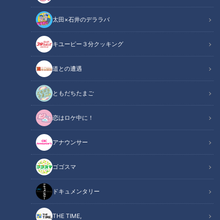
太田×石井のデララバ
キユーピー３分クッキング
明治時代の隧道が眠る廃道 当時のまま残る鉱山の“地下坑道跡”も
道との遭遇
この記事の画像
（全6枚）
ともだちたまご
恋はロケ中に！
アナウンサー
ゴゴスマ
ドキュメンタリー
記事に戻る
THE TIME,