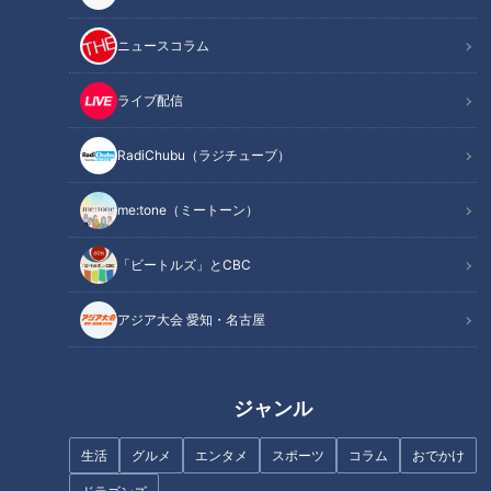
この記事を見たあなたへのおすすめ
ニュースコラム
ライブ配信
RadiChubu（ラジチューブ）
me:tone（ミートーン）
地図にのらなかった“幻の道”
手掘りの隧道！？ 道マニアが厳
悲しい運命を辿った群馬県の山
選する、トンネルが普及する前
「ビートルズ」とCBC
中に眠る「数坂隧道」とは
の古き良き隧道！
アジア大会 愛知・名古屋
ジャンル
峠に眠る日本最古の道路遺構
商店街の中が国道に？ 「国
生活
グルメ
エンタメ
スポーツ
コラム
おでかけ
兵庫の「山陰街道」に残る「鐘
道170号」の秘密にミキが迫る
ヶ坂隧道」とは