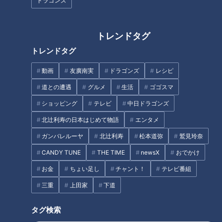
ドラゴンズ
トレンドタグ
トレンドタグ
動画
友廣南実
ドラゴンズ
レシピ
国道なのに超危険！？走行困難
小学生が掘った謎の廃隧道 「こ
な日本三大酷道「国道157
れが通学路だとは信じられな
道との遭遇
グルメ
生活
ゴゴスマ
号」 激レア標識「40高中」＆
い」 北海道の廃隧道を大調査す
ショッピング
テレビ
中日ドラゴンズ
路上河川「洗い越し」も
る旅
タグ
北辻利寿の日本はじめて物語
エンタメ
ガンバレルーヤ
北辻利寿
松本道弥
鷲見玲奈
エンタメ
ミキ
道との遭遇
CANDY TUNE
THE TIME
newsX
おでかけ
お金
ちょい足し
チャント！
テレビ番組
三重
上田家
下道
オススメ関連コンテンツ
タグ検索