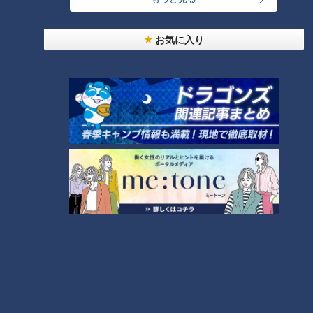
「人を狂わせる魅力がある」道マニア・鹿取茂雄が
お気に入り
惚れ込んだレンガの橋梁とは？未公開の道3選
1
NEW
【全力！なにわ実験部～ナゴヤのギモン、ガチ検証
2
～】しらたきで作った豚バラミンチの油そば
友廣アナの自転車旅｜愛知・蒲郡市へ！三河湾ぐる
っと125kmの自転車旅！【チャント！特集】
3
NEW
【全力！なにわ実験部～ナゴヤのギモン、ガチ検証
4
～】にんじんプリン
コスプレサミット、ワクワクさん、アジア大会楽
曲…愛知県の話題あれこれ