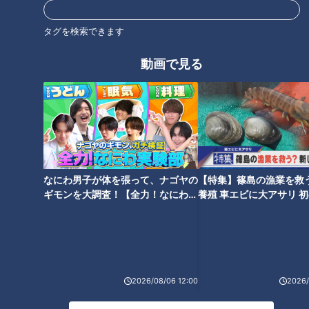
タグを検索できます
橋の真隣に現れる巨大なアーチ
まるで神殿！？100年前の鉄道
動画で見る
橋！岩手県“三陸道”の側道から
橋脚も 愛知「豊橋鉄道田口線」
見る高速道路の絶景とは
の廃線跡を巡る旅！
なにわ男子が体を張って、ナゴヤの
【特集】篠島の漁業を救
ギモンを大調査！【全力！なにわ実
養殖 車エビに大アサリ 
日本一人口の少ない町に眠る線
まるで天国への階段？ケーブル
験部～ナゴヤのギモン、ガチ検証
【newsX】
路跡！当時のトロッコレール発
カーが通っていた廃線跡の道
～】
見で道マニアも感動！“廃道”を
道マニアとっておきの廃道とは
巡る旅
2026/08/06 12:00
2026/