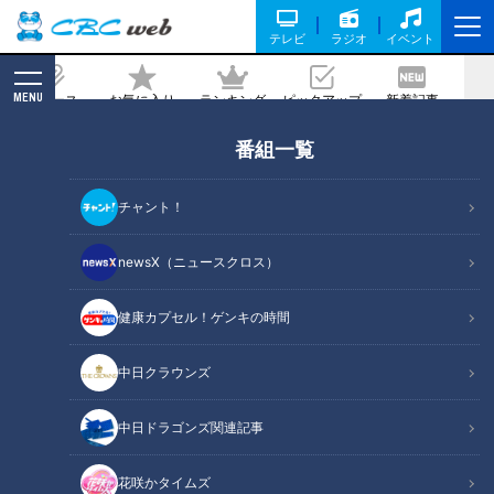
テレビ
ラジオ
イベント
MENU
ニュース
お気に入り
ランキング
ピックアップ
新着記事
CBC MAGAZINE
番組一覧
明治時代の隧道が眠る廃道 当時のまま
残る鉱山の“地下坑道跡”も
チャント！
記事に戻る
newsX（ニュースクロス）
健康カプセル！ゲンキの時間
中日クラウンズ
中日ドラゴンズ関連記事
花咲かタイムズ