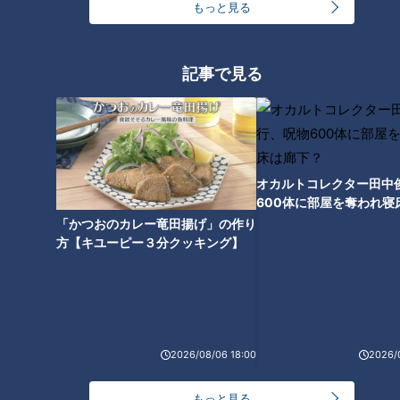
もっと見る
道マニア厳選の「廃道」とは 地
図から消えた旧国道を目指す
記事で見る
オカルトコレクター田中
600体に部屋を奪われ寝
下？
「かつおのカレー竜田揚げ」の作り
方【キユーピー３分クッキング】
ランキング
RANKING
2026/08/06 18:00
2026/
24時間
週間
月間
もっと見る