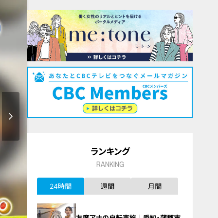
ランキング
RANKING
24時間
週間
月間
友廣アナの自転車旅｜愛知・蒲郡市