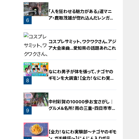
「人を狂わせる魅力がある」道マニ
ア・鹿取茂雄が惚れ込んだレンガの
6
橋梁とは？未公開の道3選
コスプレサミット、ワクワクさん、アジ
ア大会楽曲…愛知県の話題あれこれ
なにわ男子が体を張って、ナゴヤの
ギモンを大調査！【全力！なにわ実験
8
部～ナゴヤのギモン、ガチ検証～】
7
中村彩賀の10000歩お宝さがし｜
グルメ＆名所！雨の三重・四日市市で
9
お宝探し【チャント！特集】
【全力！なにわ実験部～ナゴヤのギモ
ン、ガチ検証～】にんじん入りポテト