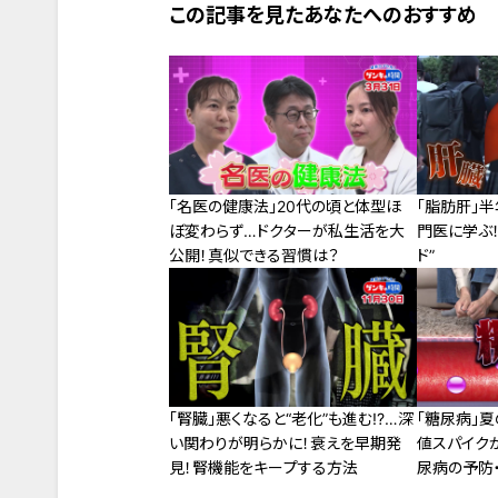
この記事を見たあなたへのおすすめ
「名医の健康法」20代の頃と体型ほ
「脂肪肝」
ぼ変わらず…ドクターが私生活を大
門医に学ぶ
公開！真似できる習慣は？
ド”
「腎臓」悪くなると“老化”も進む!?…深
「糖尿病」
い関わりが明らかに！衰えを早期発
値スパイク
見！腎機能をキープする方法
尿病の予防