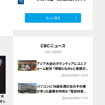
10
サラダ
もっと見る
CBCニュース
CBC NEWS
アジア大会のボランティアにユニフ
ォーム配布 ｢頑張らなきゃと実感が
湧いた｣ 名古屋･中区の愛知県体育
2026/08/07 12:00
館
パソコンに18歳未満の女の子の裸
が写った画像を所持か ｢性的好奇心
…専
を満たす目的｣ 小学校講師の38歳
2026/08/07 11:57
男を逮捕 自宅からはAIで生成したと
博士