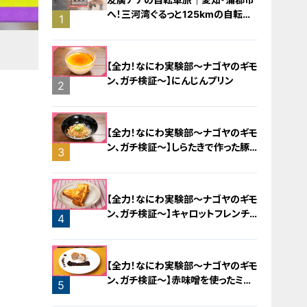
へ！三河湾ぐるっと125kmの自転車
1
旅！【チャント！特集】
【全力！なにわ実験部～ナゴヤのギモ
ン、ガチ検証～】にんじんプリン
2
【全力！なにわ実験部～ナゴヤのギモ
ン、ガチ検証～】しらたきで作った豚
3
バラミンチの油そば
【全力！なにわ実験部～ナゴヤのギモ
ン、ガチ検証～】キャロットフレンチ
4
ロースト
【全力！なにわ実験部～ナゴヤのギモ
ン、ガチ検証～】赤味噌を使ったミル
5
フィーユ味噌トンカツ