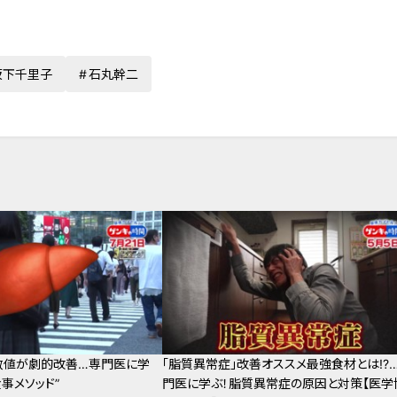
坂下千里子
石丸幹二
数値が劇的改善…専門医に学
「脂質異常症」改善オススメ最強食材とは!?
事メソッド”
門医に学ぶ！脂質異常症の原因と対策【医学