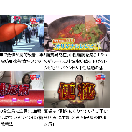
半年で数値が劇的改善…専
「脂質異常症」中性脂肪を減らす6つ
！脂肪肝改善“食事メソッ
の新ルール…中性脂肪値を下げるレ
シピも！リバウンド＆中性脂肪の落と
し穴と改善法
夏の食生活に注意！…血糖
夏場は「便秘」になりやすい？…“干か
が起きているサインは？糖
らび腸”に注意！名医直伝「夏の便秘
・改善法
対策」