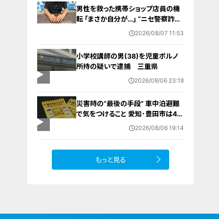
みられる性的画像も
男性を救った携帯ショップ店員の機
転 ｢まさか自分が…｣ “ニセ警察詐
欺”を間一髪で防ぐ 被害者が語る事
2026/08/07 11:53
件の一部始終
小学校講師の男(38)を児童ポルノ
所持の疑いで逮捕 三重県
2026/08/06 23:18
災害時の“最後の手段” 車中泊避難
で気をつけること 愛知･豊田市は4年
前からマニュアル作成 最悪の場合
2026/08/06 19:14
死に至る｢エコノミークラス症候群｣
にならないために
もっと見る