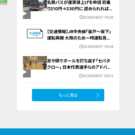
名鉄バスが運賃値上げを申請 初乗
り210円→230円に 認められれば
12月から全路線で平均1割程度の値
2026/08/07 19:26
上げへ 人件費増や燃料価格の高止
まりが理由
【交通情報】JR中央線「釜戸～坂下」
運転再開 大雨のため一時運転見合
わせ
2026/08/07 19:08
足や頭でボールを打ち返す｢セパタ
クロー｣ 日本代表選手らのアドバイ
ス受けて子どもたちが挑戦 愛知･北
2026/08/07 19:03
名古屋市【アジア大会 愛知･名古屋
2026】
もっと見る