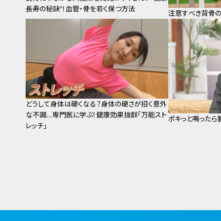
長寿の秘訣”！血管・骨を若く保つ方法
注意すべき背骨
どうして身体は硬くなる？身体の硬さが招く意外
な不調…専門医に学ぶ！健康効果抜群「万能スト
ポキっと鳴ったら
レッチ」