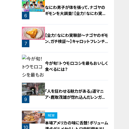
なにわ男子が体を張って、ナゴヤの
ギモンを大調査！【全力！なにわ実験
6
部～ナゴヤのギモン、ガチ検証～】
5
【全力！なにわ実験部～ナゴヤのギモ
ン、ガチ検証～】キャロットフレンチ
7
ロースト
今が旬！トウモロコシを最もおいしく
食べるには？
「人を狂わせる魅力がある」道マニ
ア・鹿取茂雄が惚れ込んだレンガの
8
9
橋梁とは？未公開の道3選
NEW
本場アメリカの味に舌鼓！ボリューム
10
満点グルメからレトロ史料館まで！