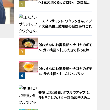
へ！三河湾ぐるっと125kmの自転車
1
旅！【チャント！特集】
コスプレサミット、ワクワクさん、アジ
ア大会楽曲…愛知県の話題あれこれ
【全力！なにわ実験部～ナゴヤのギモ
ン、ガチ検証～】しらたきで作った豚
3
バラミンチの油そば
2
【全力！なにわ実験部～ナゴヤのギモ
ン、ガチ検証～】にんじんプリン
4
美味しさと栄養、ダブルでアップ！と
うもろこしのバター醤油炊き込みご
飯