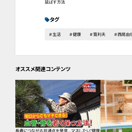
延ばす方法
タグ
生活
健康
筧利夫
西尾由
オススメ関連コンテンツ
長寿につながる共通点を発見…マネしたい“健康