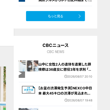
愛知・東海市の感動スポット3選
もっと見る
CBCニュース
CBC NEWS
山中に女性2人の遺体を遺棄した罪
検察は36歳女に懲役3年を求刑 ｢遺
棄時に近くに居続けたこと自体が重
2026/08/07 20:10
要な寄与｣ 女は｢黙秘します｣弁護側
は無罪主張
【お盆の渋滞発生予測】NEXCO中日
本 最大45キロの渋滞が見込まれる
区間も… 中央道・東名・新東名・東名
2026/08/07 19:48
阪道・伊勢湾岸道・北陸道など 一覧
（8月7日～16日）