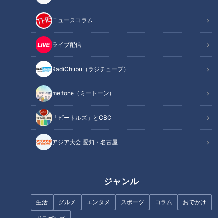
ニュースコラム
ライブ配信
「電話が長いんすよ」川上憲伸
「一緒に行こうや」川上憲伸と
が明かす井端弘和との特別な絆
上原浩治、意地のメジャー挑戦
RadiChubu（ラジチューブ）
me:tone（ミートーン）
「ビートルズ」とCBC
「（パンサー尾形の）サンキュ
『ただ天気がいいだけだ』黒木
ー！のパクリですね」ネルソン
啓司 （スジナシ）
アジア大会 愛知・名古屋
ズ・和田まんじゅう…名古 屋の
番組でどさくさ紛れに明かす
「まんじゅう～！」
ジャンル
生活
グルメ
エンタメ
スポーツ
コラム
おでかけ
中日OB・伊藤準規「自分が投げ