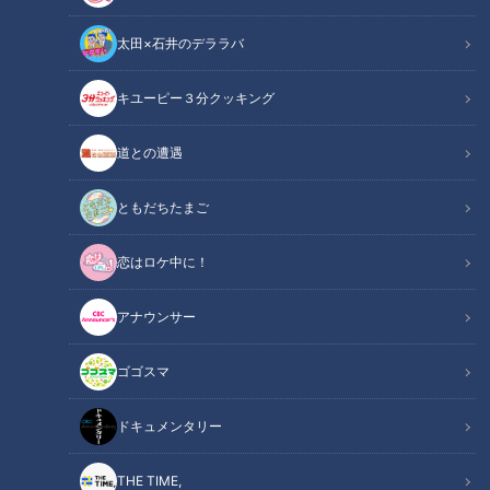
太田×石井のデララバ
キユーピー３分クッキング
「サンデードラゴンズ」より根尾昂選手(C)CBCテレビ
道との遭遇
この記事の画像
（全4枚）
ともだちたまご
恋はロケ中に！
アナウンサー
ゴゴスマ
記事に戻る
ドキュメンタリー
この記事を見たあなたへのおすすめ
THE TIME,