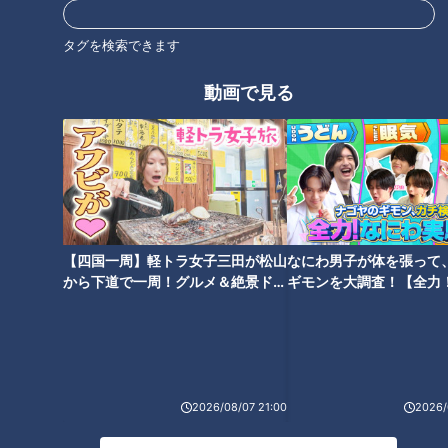
タグを検索できます
動画で見る
「根尾は外野一本」すばやい決
勝負弱いドラゴンズを変えてく
断の底にある立浪新監督の期待
れ！根尾昂へ高まるファンの切
と戦略
実な願い
【四国一周】軽トラ女子三田が松山
なにわ男子が体を張って
から下道で一周！グルメ＆絶景ドラ
ギモンを大調査！【全力
イブ⑳
験部～ナゴヤのギモン、
竜のドラフト10年史（8）～全
～】
国注目のスター選手！根尾昂を
獲る・2018年
2026/08/07 21:00
2026/