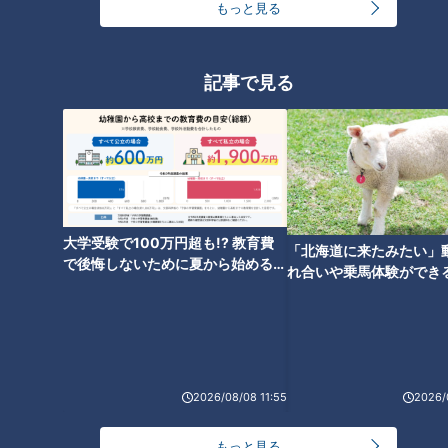
もっと見る
記事で見る
ランキング
大学受験で100万円超も!? 教育費
「北海道に来たみたい」
RANKING
で後悔しないために夏から始めるお
れ合いや乗馬体験ができ
金の準備術とは
24時間
週間
月間
ススメ！不動産屋さんが
とは
友廣アナの自転車旅｜愛知・蒲郡市へ！三河湾ぐる
っと125kmの自転車旅！【チャント！特集】
1
2026/08/08 11:55
2026/
大学のサークルで増える？複数のスポーツを融合さ
もっと見る