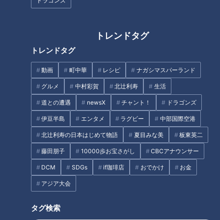
ドラゴンズ
るならショートはこの人！」
『こんにちは 満寿山です』小
沢仁志（スジナシ）
トレンドタグ
タグ
トレンドタグ
中日ドラゴンズ
キャンプ
今中慎二
根尾昂
動画
町中華
レシピ
ナガシマスパーランド
グルメ
中村彩賀
北辻利寿
生活
道との遭遇
newsX
チャント！
ドラゴンズ
オススメ関連コンテンツ
伊豆半島
エンタメ
ラグビー
中部国際空港
北辻利寿の日本はじめて物語
夏目みな美
板東英二
藤田朋子
10000歩お宝さがし
CBCアナウンサー
DCM
SDGs
if珈琲店
おでかけ
お金
アジア大会
沖縄の夜に響く打球音の正体！
未来のミスタードラゴンズ根尾
ドラゴンズ根尾昂の夜間特訓は
昂の本音に迫る 京田不在のシ
実を結ぶか？
ョートを守れない心境はいか
タグ検索
に！？