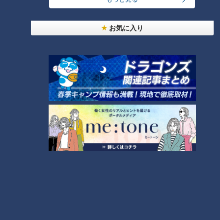
せた「ピックルボール」
お気に入り
「人を狂わせる魅力がある」道マニア・鹿取茂雄が
惚れ込んだレンガの橋梁とは？未公開の道3選
3
美味しさと栄養、ダブルでアップ！とうもろこしの
バター醤油炊き込みご飯
2
弁当3個で3万円？PayPay会計ミスで店員のひと言
にイラッ
「味しみ春雨の中華サラダ」の作り方【キユーピー
３分クッキング】
6
4