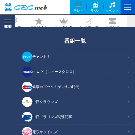
テレビ
ラジオ
イベント
MENU
ニュース
お気に入り
ランキング
ピックアップ
新着記事
CBC MAGAZINE
番組一覧
今中慎二「根尾よ、このままでは終わっ
てしまうぞ」大先輩の言葉とドラゴンズ
チャント！
根尾昂の覚悟
newsX（ニュースクロス）
記事に戻る
健康カプセル！ゲンキの時間
中日クラウンズ
中日ドラゴンズ関連記事
花咲かタイムズ