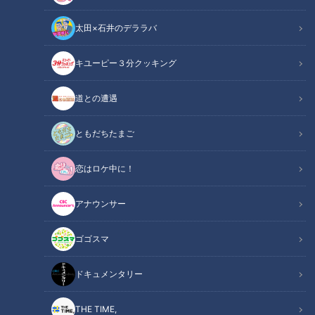
太田×石井のデララバ
キユーピー３分クッキング
根尾昂選手(C)CBCテレビ
道との遭遇
この記事の画像
（全4枚）
ともだちたまご
恋はロケ中に！
アナウンサー
ゴゴスマ
記事に戻る
ドキュメンタリー
この記事を見たあなたへのおすすめ
THE TIME,