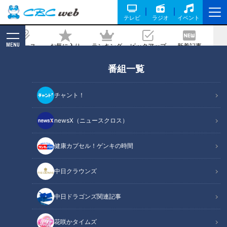
テレビ
ラジオ
イベント
MENU
ニュース
お気に入り
ランキング
ピックアップ
新着記事
CBC MAGAZINE
番組一覧
今中慎二「根尾よ、このままでは終わっ
てしまうぞ」大先輩の言葉とドラゴンズ
チャント！
根尾昂の覚悟
newsX（ニュースクロス）
記事に戻る
健康カプセル！ゲンキの時間
中日クラウンズ
中日ドラゴンズ関連記事
花咲かタイムズ