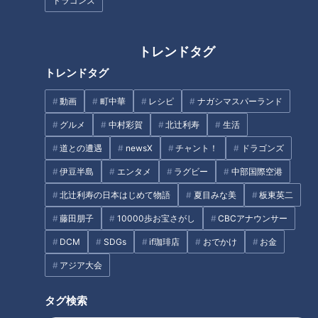
ドラゴンズ
るならショートはこの人！」
『こんにちは 満寿山です』小
沢仁志（スジナシ）
トレンドタグ
タグ
トレンドタグ
中日ドラゴンズ
キャンプ
今中慎二
根尾昂
動画
町中華
レシピ
ナガシマスパーランド
グルメ
中村彩賀
北辻利寿
生活
道との遭遇
newsX
チャント！
ドラゴンズ
オススメ関連コンテンツ
伊豆半島
エンタメ
ラグビー
中部国際空港
北辻利寿の日本はじめて物語
夏目みな美
板東英二
藤田朋子
10000歩お宝さがし
CBCアナウンサー
DCM
SDGs
if珈琲店
おでかけ
お金
アジア大会
沖縄の夜に響く打球音の正体！
未来のミスタードラゴンズ根尾
ドラゴンズ根尾昂の夜間特訓は
昂の本音に迫る 京田不在のシ
実を結ぶか？
ョートを守れない心境はいか
タグ検索
に！？