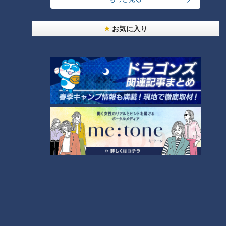
せた「ピックルボール」
お気に入り
「人を狂わせる魅力がある」道マニア・鹿取茂雄が
惚れ込んだレンガの橋梁とは？未公開の道3選
3
美味しさと栄養、ダブルでアップ！とうもろこしの
バター醤油炊き込みご飯
2
弁当3個で3万円？PayPay会計ミスで店員のひと言
にイラッ
「味しみ春雨の中華サラダ」の作り方【キユーピー
３分クッキング】
6
4