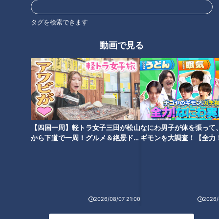
タグを検索できます
動画で見る
「根尾は外野一本」すばやい決
勝負弱いドラゴンズを変えてく
断の底にある立浪新監督の期待
れ！根尾昂へ高まるファンの切
と戦略
実な願い
【四国一周】軽トラ女子三田が松山
なにわ男子が体を張って
から下道で一周！グルメ＆絶景ドラ
ギモンを大調査！【全力
イブ⑳
験部～ナゴヤのギモン、
竜のドラフト10年史（8）～全
～】
国注目のスター選手！根尾昂を
獲る・2018年
2026/08/07 21:00
2026/