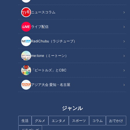
ニュースコラム
ライブ配信
「電話が長いんすよ」川上憲伸
「一緒に行こうや」川上憲伸と
が明かす井端弘和との特別な絆
上原浩治、意地のメジャー挑戦
RadiChubu（ラジチューブ）
me:tone（ミートーン）
「ビートルズ」とCBC
「（パンサー尾形の）サンキュ
『ただ天気がいいだけだ』黒木
ー！のパクリですね」ネルソン
啓司 （スジナシ）
アジア大会 愛知・名古屋
ズ・和田まんじゅう…名古 屋の
番組でどさくさ紛れに明かす
「まんじゅう～！」
ジャンル
生活
グルメ
エンタメ
スポーツ
コラム
おでかけ
中日OB・伊藤準規「自分が投げ