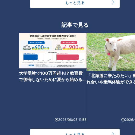
もっと見る
記事で見る
ランキング
大学受験で100万円超も!? 教育費
「北海道に来たみたい」
RANKING
で後悔しないために夏から始めるお
れ合いや乗馬体験ができ
金の準備術とは
24時間
週間
月間
ススメ！不動産屋さんが
とは
友廣アナの自転車旅｜愛知・蒲郡市へ！三河湾ぐる
っと125kmの自転車旅！【チャント！特集】
1
2026/08/08 11:55
2026/
大学のサークルで増える？複数のスポーツを融合さ
もっと見る