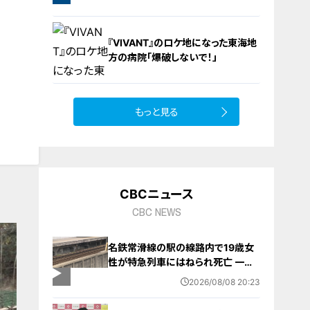
られる」アイデアレシピを大公開
8
『VIVANT』のロケ地になった東海地
方の病院「爆破しないで！」
もっと見る
10
CBCニュース
CBC NEWS
名鉄常滑線の駅の線路内で19歳女
性が特急列車にはねられ死亡 一部
区間で一時運転見合わせに お盆休
2026/08/08 20:23
みで空港へ向かう旅行客に影響 愛
知・知多市