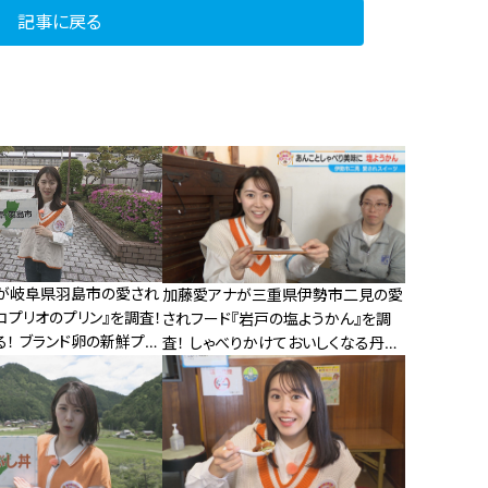
記事に戻る
が岐阜県羽島市の愛され
加藤愛アナが三重県伊勢市二見の愛
コプリオのプリン』を調査！
されフード『岩戸の塩ようかん』を調
！ ブランド卵の新鮮プリ
査！ しゃべりかけておいしくなる丹精
込めた和スイーツ