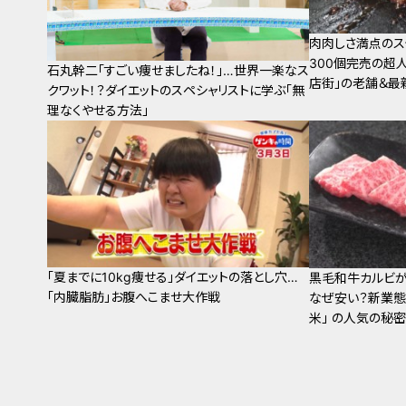
肉肉しさ満点のス
300個完売の超
石丸幹二「すごい痩せましたね！」…世界一楽なス
店街」の老舗＆最
クワット！？ダイエットのスペシャリストに学ぶ「無
理なくやせる方法」
「夏までに10kg痩せる」ダイエットの落とし穴…
黒毛和牛カルビが
「内臓脂肪」お腹へこませ大作戦
なぜ安い？新業態
米」 の人気の秘