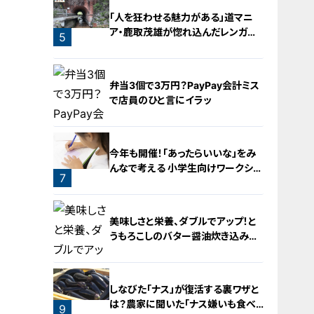
3
「人を狂わせる魅力がある」道マニ
ア・鹿取茂雄が惚れ込んだレンガの
5
橋梁とは？未公開の道3選
弁当3個で3万円？PayPay会計ミス
で店員のひと言にイラッ
今年も開催！「あったらいいな」をみ
んなで考える 小学生向けワークショ
7
ップを大府市で開催
6
美味しさと栄養、ダブルでアップ！と
うもろこしのバター醤油炊き込みご
飯
しなびた「ナス」が復活する裏ワザと
は？農家に聞いた「ナス嫌いも食べ
9