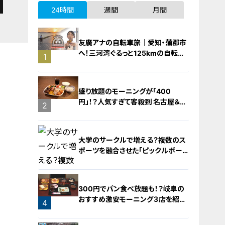
24時間
週間
月間
友廣アナの自転車旅｜愛知・蒲郡市
へ！三河湾ぐるっと125kmの自転車
1
旅！【チャント！特集】
盛り放題のモーニングが「400
円」！？人気すぎて客殺到 名古屋＆岐
2
阜の「激安モーニング」とは？
大学のサークルで増える？複数のス
ポーツを融合させた「ピックルボー
ル」
300円でパン食べ放題も！？岐阜の
おすすめ激安モーニング３店を紹
4
介！