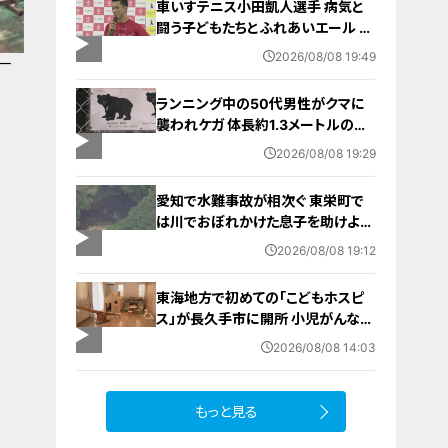
車いすテニス小田凱人選手 病気と
闘う子どもたちとふれあいエール ス
ポーツの楽しさ伝える 名古屋・緑区
2026/08/08 19:49
一
ランニング中の50代男性がクマに
襲われケガ 体長約1.3メートルのツ
キノワグマに腕や足をかまれる 「つ
2026/08/08 19:29
いに出たかなという感じ」と近隣住
人 東海地方で今年度初の人身被害
愛知で水難事故が相次ぐ 東栄町で
岐阜・高山市
は川でおぼれかけた息子を助けよう
とし父親が心肺停止の状態で搬送
2026/08/08 19:12
田原市ではサーフィン中に公務員の
男性（46）がおぼれ死亡
東海地方で初めての「こどもホスピ
ス」が長久手市に開所 小児がんなど
重い病気の子どもと家族を支える施
2026/08/08 14:03
設 利用料は無料 愛知の「長久手の
おうち」
もっと見る