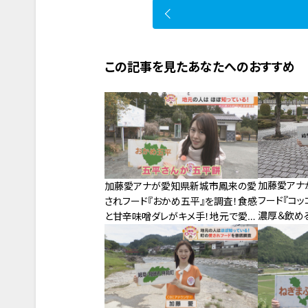
この記事を見たあなたへのおすすめ
加藤愛アナ
加藤愛アナが愛知県新城市鳳来の愛
フード『コッ
されフード『おかめ五平』を調査！食感
濃厚＆飲める
と甘辛味噌ダレがキメ手！地元で愛さ
ン
れ続ける五平餅