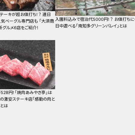
テーキが超お値打ち！？ 連日
入園料込みで宿泊代5000円！？ お値打ちに
人気ベーグル専門店も 「大須商
日中遊べる「南知多グリーンバレイ」とは
新グルメ6店をご紹介！
528円！「焼肉あみやき亭」は
の激安ステーキ店「感動の肉と
密とは