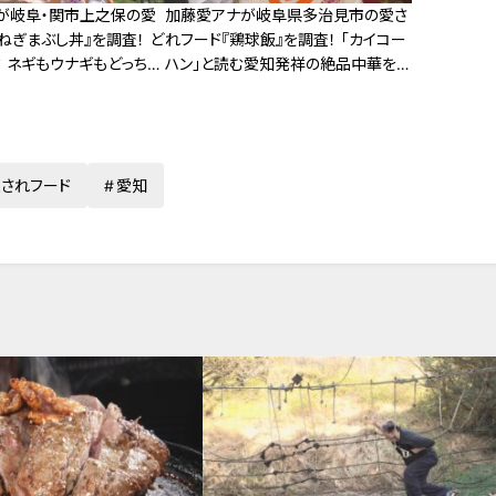
が岐阜・関市上之保の愛
加藤愛アナが岐阜県多治見市の愛さ
ねぎまぶし丼』を調査！ ど
れフード『鶏球飯』を調査！ 「カイコー
 ネギもウナギもどっちも
ハン」と読む愛知発祥の絶品中華を
れ丼
岐阜で味わう！
されフード
愛知