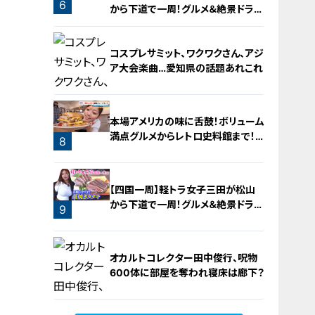
6
から下道で一周！グルメ＆絶景ドライ
ブ⑳
コスプレサミット、ワクワクさん、アジ
ア大会楽曲…愛知県の話題あれこれ
本場アメリカの味に舌鼓！ボリューム
満点グルメからレトロ史料館まで！
8
愛知・東海市の感動スポット3選
7
【四国一周】軽トラ女子三田が松山
から下道で一周！グルメ＆絶景ドライ
9
ブ⑨
オカルトコレクター田中俊行、呪物
600体に部屋を奪われ寝床は廊下？