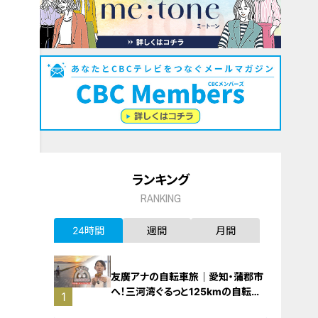
ランキング
RANKING
24時間
週間
月間
友廣アナの自転車旅｜愛知・蒲郡市
へ！三河湾ぐるっと125kmの自転車
1
旅！【チャント！特集】