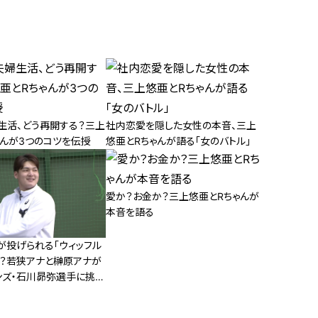
生活、どう再開する？三上
社内恋愛を隠した女性の本音、三上
ゃんが3つのコツを伝授
悠亜とRちゃんが語る「女のバトル」
愛か？お金か？三上悠亜とRちゃんが
本音を語る
が投げられる「ウィッフル
て？若狭アナと榊原アナが
ンズ・石川昴弥選手に挑
プロ野球選手から“三振”は
？