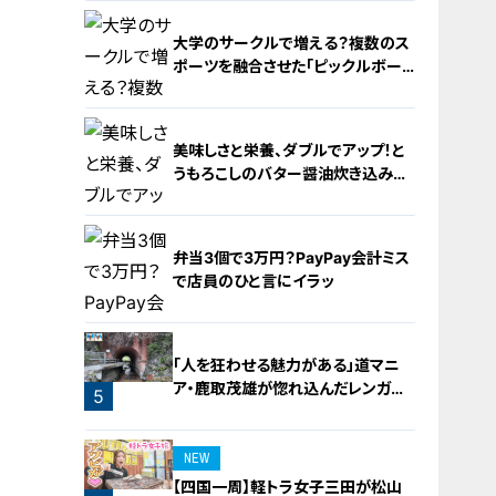
大学のサークルで増える？複数のス
ポーツを融合させた「ピックルボー
ル」
美味しさと栄養、ダブルでアップ！と
うもろこしのバター醤油炊き込みご
飯
2
弁当3個で3万円？PayPay会計ミス
で店員のひと言にイラッ
3
「人を狂わせる魅力がある」道マニ
ア・鹿取茂雄が惚れ込んだレンガの
5
橋梁とは？未公開の道3選
4
NEW
【四国一周】軽トラ女子三田が松山