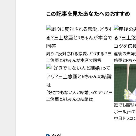
この記事を見たあなたへのおすすめ
周りに反対される恋愛、どうする？三
産後の夫婦
上悠亜とRちゃんが本音で回答
悠亜とRち
「好きでもない人と結婚」ってアリ？三
上悠亜とRちゃんの結論は
誰でも魔球
ボール」っ
中日ドラコ
む！憧れの
取れるのか！