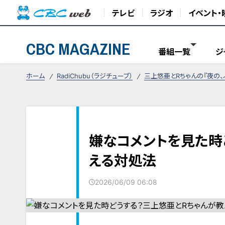
テレビ
ラジオ
イベント・
CBC MAGAZINE
番組一覧
ジ
ホーム
RadiChubu（ラジチューブ）
三上悠亜とRちゃんの『夜の、
嫌なコメントを見た時
える対処法
2026/06/09 06:08