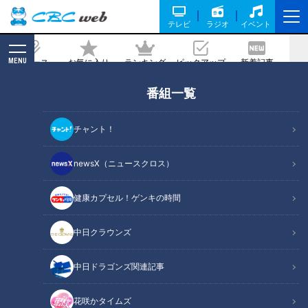
テレビ
ラジオ
イベント
MENU
ニュース
お気に入り
ランキング
ピックアップ
新着記事
CBC MAGAZINE
番組一覧
今が旬のミョウガが主役に！「こじゃん
とうまい豚照り焼き」レシピ
チャント！
2026/06/01 06:01
newsX（ニュースクロス）
健康カプセル！ゲンキの時間
RadiChubu（ラジチューブ）
中日クラウンズ
CBCラジオ #プラス！
中日ドラゴンズ関連記事
月曜日の『ＣＢＣラジオ #プラス！』では旬の食材を紹介して
います。6月1日の放送では、名古屋市中央卸売市場名古屋青果
花咲かタイムズ