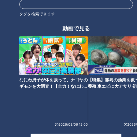
一方で、「ミョウガを食べると物忘れがひどくなる」という言
タグを検索できます
い伝えがありますが、久野さんは「学術的な根拠はまったくな
動画で見る
い」と説明。むしろ血流が良くなることで脳の活性化も期待で
きると話しました。
ミョウガを選ぶ際は、ふっくらと丸みがあり、紅色でつやがあ
り、みずみずしく締まったものがおすすめ。
保存する際は乾燥を防ぐため、軽く湿らせたペーパータオルで
なにわ男子が体を張って、ナゴヤの
【特集】篠島の漁業を救
包み、ポリ袋に入れて冷蔵庫の野菜室で保管するとよいそうで
ギモンを大調査！【全力！なにわ実
養殖 車エビに大アサリ 
す。
験部～ナゴヤのギモン、ガチ検証
【newsX】
～】
高知県おすすめレシピ
2026/08/06 12:00
2026/
番組では、高知県産地おすすめの「こじゃんとうまい豚照り焼
き」も紹介されました。