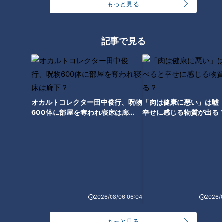
もっと見る
「こじゃんと」とは高知の方言で、「とても」や「十分に」と
いう意味です。
記事で見る
レシピ
①ミョウガを縦4等分に切る
②まな板に豚バラ肉を広げて伸ばし、塩コショウを振る
③豚バラ肉全体に薄力粉を茶漉しなどで通してふり、ミョウ
オカルトコレクター田中俊行、呪物
「肉は健康に悪い」は嘘
ガを2切れ乗せて巻く
600体に部屋を奪われ寝床は廊
幸せに感じる物質が出る
④フライパンにごま油を入れて中火で③を焼き、全体に焼き
下？
色が付いたら、酒、しょうゆ、みりんを加えて絡めて完成
豚バラ肉のうま味とミョウガの爽やかな香り、シャキシャキと
した食感の相性の良さは抜群です。
久野「ほのかな辛味が大人の味なので、お酒が進みますね。高
2026/08/06 06:04
2026/
知県の辛口でキレがあるすっきりとした喉越しの日本酒がよく
もっと見る