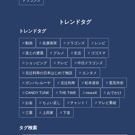
ドラゴンズ
薬味として使われることの多いミョウガですが、高知県の生産
者の間では、縦半分に切って焼き、塩こしょうで味わう食べ方
トレンドタグ
も親しまれているそうです。
久野さんは、バーベキューや焼き肉で主役級のおいしさを発揮
トレンドタグ
すると紹介しました。
動画
友廣南実
ドラゴンズ
レシピ
道との遭遇
グルメ
生活
ゴゴスマ
夏バテ対策にも期待
ショッピング
テレビ
中日ドラゴンズ
北辻利寿の日本はじめて物語
エンタメ
ミョウガの香り成分であるα-ピネンには、血流を良くする働き
ガンバレルーヤ
北辻利寿
松本道弥
鷲見玲奈
があるとされます。血行促進によって体温も上がるため、冷房
による冷え対策にも役立つそうです。
CANDY TUNE
THE TIME
newsX
おでかけ
お金
ちょい足し
チャント！
テレビ番組
また、食欲増進や消化促進も期待できることから、暑さで食欲
三重
上田家
下道
が落ちやすいこれからの季節にぴったり。
辛み成分のミョウガジアールには、抗菌作用や解毒作用がある
タグ検索
といわれています。