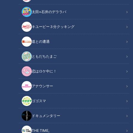
の久野さんが「ミョウガ」をピックアップ。ミョウガのトリビ
太田×石井のデララバ
アから高知県ならではのおすすめレシピまで、たっぷりと紹介
します。
キユーピー３分クッキング
関連リンク
この記事をradiko（ラジコ）で聴く
道との遭遇
ともだちたまご
INDEX
恋はロケ中に！
高知県ではメインに!?
夏バテ対策にも期待
アナウンサー
高知県おすすめレシピ
オススメ関連コンテンツ
ゴゴスマ
ドキュメンタリー
高知県ではメインに!?
THE TIME,