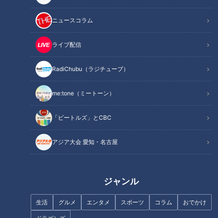
ミョウガは鮮やかな紅色とシャキシャキとした食感、爽やかで
上品な香り、ほのかな辛みが特徴の野菜です。
ニュースコラム
食用としているのは花のつぼみの部分で、「花ミョウガ」とも
呼ばれています。
ライブ配信
6月に入ると市場への入荷量も増え、旬を迎えます。
RadiChubu（ラジチューブ）
また、6月13日は「ミョウガの日」。ミョウガの生産量が増え
me:tone（ミートーン）
る6月と、「13」を「いいミョウガ」と読む語呂合わせから制
定された記念日だそうです。
「ビートルズ」とCBC
ミョウガの全国出荷量第1位は高知県。久野さんによると、全
アジア大会 愛知・名古屋
国のおよそ9割を占めるほどの一大産地です。
さらに、ミョウガは切り方によって楽しみ方が変わるといいま
ジャンル
す。輪切りにすると香りがより引き立ち、繊維に沿って縦切り
にするとシャキシャキとした食感が際立つとのこと。
生活
グルメ
エンタメ
スポーツ
コラム
おでかけ