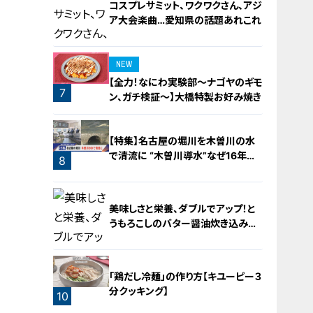
コスプレサミット、ワクワクさん、アジ
ア大会楽曲…愛知県の話題あれこれ
NEW
【全力！なにわ実験部～ナゴヤのギモ
7
ン、ガチ検証～】大橋特製お好み焼き
6
【特集】名古屋の堀川を木曽川の水
で清流に “木曽川導水”なぜ16年ぶ
8
り？【newsX】
美味しさと栄養、ダブルでアップ！と
うもろこしのバター醤油炊き込みご
飯
「鶏だし冷麺」の作り方【キユーピー３
分クッキング】
10