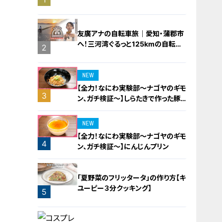
橋梁とは？未公開の道3選
友廣アナの自転車旅｜愛知・蒲郡市
へ！三河湾ぐるっと125kmの自転車
2
旅！【チャント！特集】
NEW
【全力！なにわ実験部～ナゴヤのギモ
3
ン、ガチ検証～】しらたきで作った豚
バラミンチの油そば
NEW
【全力！なにわ実験部～ナゴヤのギモ
4
ン、ガチ検証～】にんじんプリン
「夏野菜のフリッタータ」の作り方【キ
ユーピー３分クッキング】
5