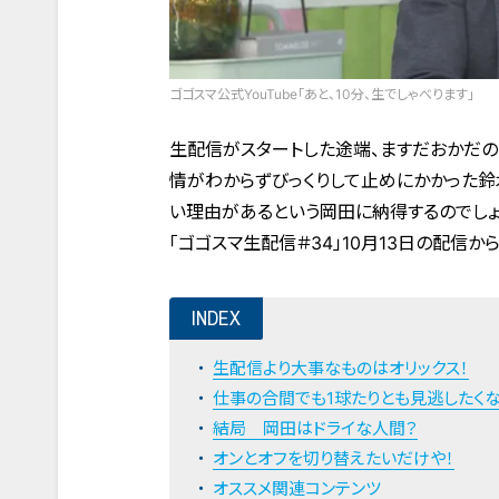
ゴゴスマ公式YouTube「あと、10分、生でしゃべります」
生配信がスタートした途端、ますだおかだ
情がわからずびっくりして止めにかかった
い理由があるという岡田に納得するのでしょ
「ゴゴスマ生配信＃34」10月13日の配信から
INDEX
生配信より大事なものはオリックス！
仕事の合間でも1球たりとも見逃したく
結局 岡田はドライな人間？
オンとオフを切り替えたいだけや！
オススメ関連コンテンツ