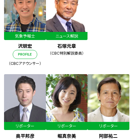
気象予報士
ニュース解説
沢朋宏
石塚元章
（CBC特別解説委員）
PROFILE
（CBCアナウンサー）
リポーター
リポーター
リポーター
奥平邦彦
堀真奈美
阿部祐二