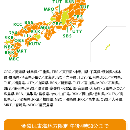
CBC／愛知県・岐阜県・三重県、TBS／東京都・神奈川県・千葉県・茨城県・栃木
県・群馬県・埼玉県、HBC／北海道、IBC／岩手県、TUY／山形県、tbc／宮城県、
TUF／福島県、UTY／山梨県、BSN／新潟県、TUT／富山県、MRO／石川県、
SBS／静岡県、MBS／滋賀県・京都府・和歌山県・奈良県・大阪府・兵庫県、RCC／
広島県、BSS／鳥取県・島根県、tys／山口県、RSK／岡山県・香川県、KUTV／高
知県、itv／愛媛県、RKB／福岡県、NBC／長崎県、RKK／熊本県、OBS／大分県、
MRT／宮崎県、MBC／鹿児島県
金曜は東海地方限定 午後4時50分まで