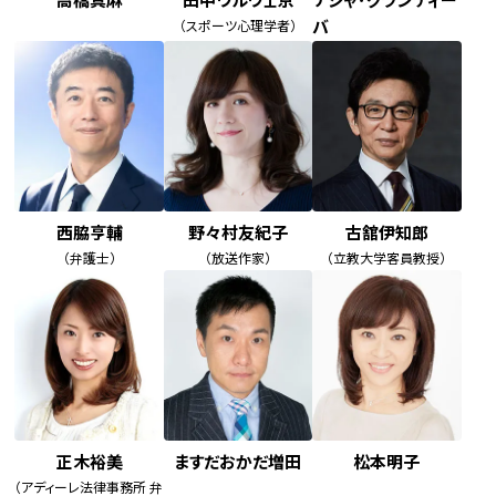
高橋真麻
田中ウルヴェ京
ナジャ･グランディー
バ
（スポーツ心理学者）
西脇亨輔
野々村友紀子
古舘伊知郎
（弁護士）
（放送作家）
（立教大学客員教授）
正木裕美
ますだおかだ増田
松本明子
（アディーレ法律事務所 弁