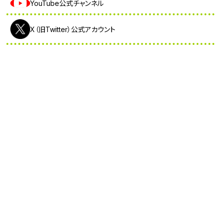
YouTube公式チャンネル
X（旧Twitter）公式アカウント
※外部サイトへ移動します
CBC NEWS
【速報】クマに襲われ男性がケガ ランニング中…人身
被害は東海地方で今シーズン初めて 岐阜県高山市
2026/08/07 21:20
山中に女性2人の遺体を遺棄した罪 検察は36歳女に