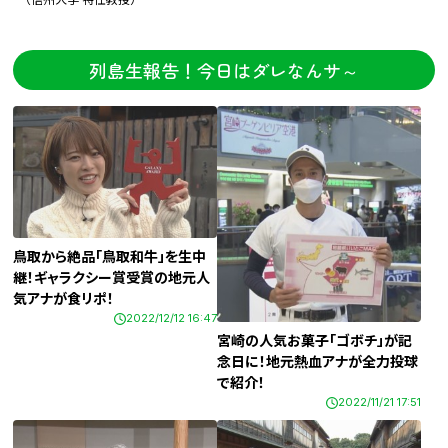
列島生報告！今日はダレなんサ～
鳥取から絶品「鳥取和牛」を生中
継！ギャラクシー賞受賞の地元人
気アナが食リポ！
2022/12/12 16:47
宮崎の人気お菓子「ゴボチ」が記
念日に！地元熱血アナが全力投球
で紹介！
2022/11/21 17:51