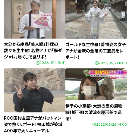
大分から絶品「美人鰤」料理の
ゴールドな生中継！着物姿の女子
数々を生中継！名物アナが「鰤ダ
アナが金沢の金箔の工芸品をレ
ジャレ」尽くしで食リポ！
ポート！
2022/11/14 15:41
2022/09/21 11:00
伊予の小京都・大洲の夏の風物
詩！城下町の清流を屋形船で巡
RCC田村友里アナがバットマン
る！
姿で熱くリポート！福山城が築城
2022/08/26 14:00
400年で大リニューアル！