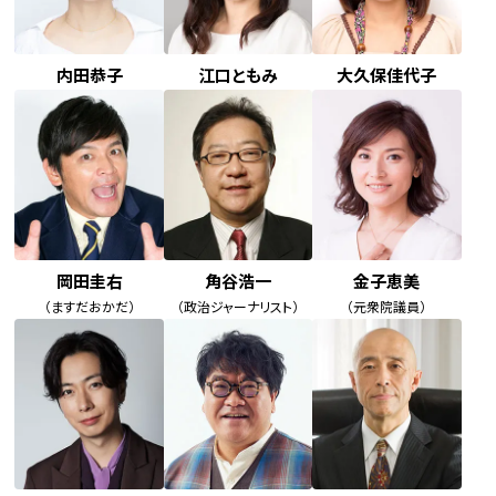
内田恭子
江口ともみ
大久保佳代子
岡田圭右
角谷浩一
金子恵美
（ますだおかだ）
（政治ジャーナリスト）
（元衆院議員）