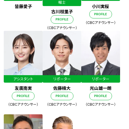
報士
皆藤愛子
小川実桜
古川枝里子
PROFILE
PROFILE
（CBCアナウンサー）
（CBCアナウンサー）
アシスタント
リポーター
リポーター
友廣南実
佐藤楠大
光山雄一朗
PROFILE
PROFILE
PROFILE
（CBCアナウンサー）
（CBCアナウンサー）
（CBCアナウンサー）