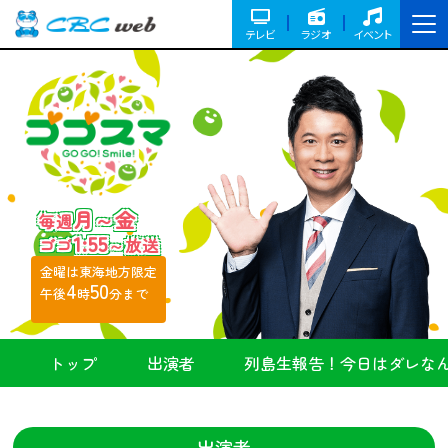
テレビ
ラジオ
イベント
月～金
毎週
1:55
ゴゴ
～放送
金曜は東海地方限定
4
50
午後
時
分まで
トップ
出演者
列島生報告！今日はダレな
出演者