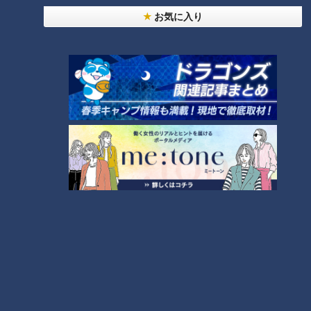
お気に入り
CBCテレビ：画像『写真AC』より「ランドセル」
ランドセルは進化を続ける。かつて男の子は黒色、女の子は赤
色が定番だったが、最近は、青色、ピンク色、白色などバラエ
ティー豊かな色が登場し、男女の区別もなくなりつつある。海
外のスポーツブランドのランドセルや、オンライン授業に使う
タブレット端末の収納スペースがあるランドセルもお目見えし
た。さらにヨーロッパなどでは、子どもではなく大人、２０代
の若者たちが日常のバッグとして使っている姿も見られる。沢
山の物が入る容量、その丈夫さ、さらに雨や風にも負けない耐