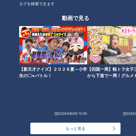
タグを検索できます
たことから、このカバンは日本中に知られることとなった。
「背のう」はオランダ語で「ransel（ランセル）」と言った。
動画で見る
やがて、学習院で子どもたちが登校に使ったカバンは「ランド
セル」と呼ばれるようになった。
【新天才クイズ】２０２６夏～小学
【四国一周】軽トラ女子
生の〇×バトル！
から下道で一周！グルメ
イブ⑳
2026/08/09 12:00
2026/
もっと見る
CBCテレビ：画像『写真AC』より「ランドセル」