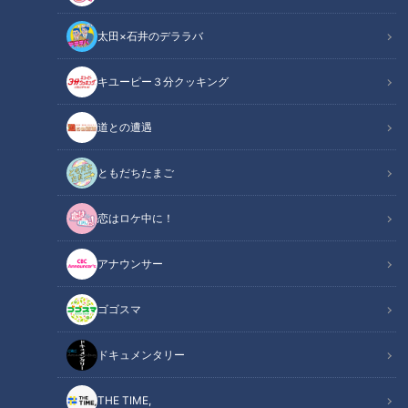
太田×石井のデララバ
キユーピー３分クッキング
CBCテレビ：画像『写真AC』より「ランドセル」
道との遭遇
ニュースコラム
ともだちたまご
東西南北論説風
恋はロケ中に！
春を迎え、全国各地の小学校では真新しいランドセルを嬉しそ
アナウンサー
うに背負った新１年生の姿がところどころで見られる季節。そ
んな「ランドセル」の日本での歴史は江戸時代までさかのぼ
ゴゴスマ
る。
ドキュメンタリー
幕末の日本では、徳川幕府も、倒幕に動いた長州藩や薩摩藩
も、それぞれ西洋の軍隊制度を採り入れようとした。その道具
THE TIME,