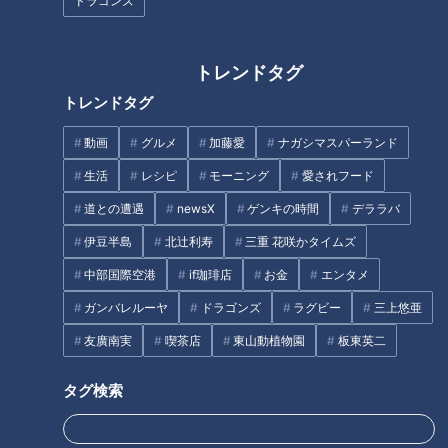
ドラゴンズ
始まりは１８７７年（明治１０年）に開校した学習院の小学校
だった。当時から制服が採用されるなど、服装のルールは決ま
トレンドタグ
っていたが、通学については特に決まりはなかった。馬車や人
力車で送られてきたり、使用人が付き添ってきたり、登校風景
トレンドタグ
は様々だったが、多くの子どもたちは、自分で荷物を持たずに
動画
グルメ
加藤愛
ナガシマスパーランド
学校へ通って来ていたと言う。しかし、そこに節目が訪れる。
生活
レシピ
モーニング
愛されフード
「教育の場は平等。学校はそれぞれの家庭環境とは一線を引く
べきである」という声が持ち上がり、１８８５年（明治１８
道との遭遇
newsX
ゲンキの時間
デララバ
年）に送り迎えは取りやめとなる、学用品を自分で持って登校
伊豆半島
北辻利寿
三重 花咲かタイムズ
することになった。
中部国際空港
if珈琲店
お金
エンタメ
ガンバレルーヤ
ドラゴンズ
ラグビー
三上悠亜
教科書や文房具など沢山の学用品をどうやって学校へ持ってこ
ればいいのか？そこで学校側が思いついたのが、軍隊で使われ
友廣南実
喫茶店
東山動植物園
板東英二
ていた「背のう」だった。これであれば背負うことになるた
タグ検索
め、両手が自由に使えて、転んだ場合など安全面でも問題がな
かった。時の総理大臣だった伊藤博文が、後に大正天皇となる
皇太子が学習院に入学した際に、箱型をした「背のう」を贈っ