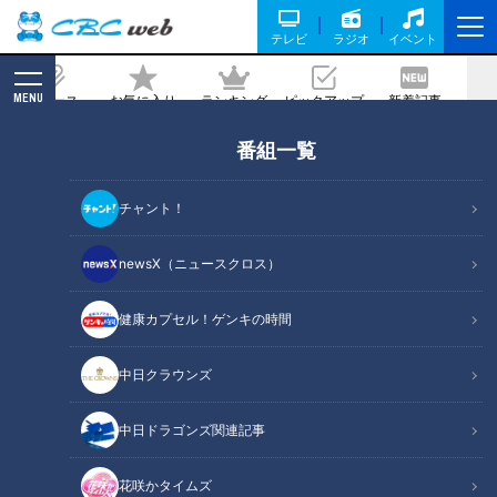
テレビ
ラジオ
イベント
MENU
ニュース
お気に入り
ランキング
ピックアップ
新着記事
CBC MAGAZINE
番組一覧
ランドセルはじめて物語～海外では若者
のファッションアイテムにも、その魅力
チャント！
とは？
newsX（ニュースクロス）
2022/04/06 20:43
健康カプセル！ゲンキの時間
中日クラウンズ
中日ドラゴンズ関連記事
花咲かタイムズ