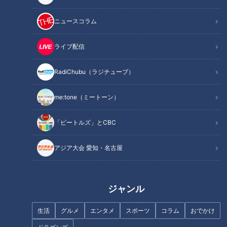
の中に布製の「背のう（はいのう）」があった。西洋ではバッ
クパック、背中にかつぐ袋だったが、これが「ランドセル」の
ニュースコラム
原型と言われている。
ライブ配信
RadiChubu（ラジチューブ）
me:tone（ミートーン）
「ビートルズ」とCBC
アジア大会 愛知・名古屋
ジャンル
CBCテレビ：画像『写真AC』より「教室」
生活
グルメ
エンタメ
スポーツ
コラム
おでかけ
この「背のう」が日本の小学校にお目見えしたのは明治時代。