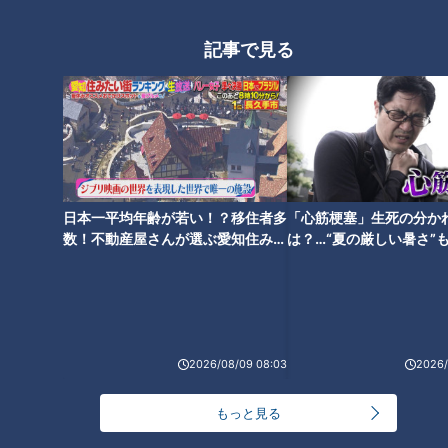
３年後に学習院は、ランドセルの形や大きさを統一化した。素
記事で見る
材も布から皮へと替わった。そしてこれが、現在につながるラ
ンドセルの原型になった。こうした箱形のカバンを背負うの
は、日本独自の文化だった。しかし何と言っても革製のカバ
ン、当時としては高級品だったため、一般家庭の子どもたち
は、これまでと変わらず、布で作った袋や風呂敷を使って登校
していた。ランドセルが全国の小学校に広がったのは戦後、日
日本一平均年齢が若い！？移住者多
「心筋梗塞」生死の分か
本が高度成長期を迎えた昭和３０年代に入ってからのことだっ
数！不動産屋さんが選ぶ愛知住みた
は？…“夏の厳しい暑さ”
た。ランドセルは「小学校への入学」そのシンボル的な存在に
い街ランキング1位は？
に！発症前のキケンなサ
法
なった。
2026/08/09 08:03
2026/
もっと見る