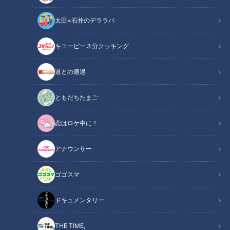
太田×石井のデララバ
キユーピー３分クッキング
「岩の原ワイン」提供：岩の原葡萄園
道との遭遇
ニュースコラム
東西南北論説風
ともだちたまご
ボージョレ・ヌーヴォーも解禁となり、クリスマスそして新年
恋はロケ中に！
へと、1年の中でもワインと親しむ季節が到来した。国産ワイ
ンを造ろうと奮闘した先人たちの情熱の足跡をたどった。
アナウンサー
ゴゴスマ
INDEX
ドキュメンタリー
かのヒポクラテスが褒めた
ザビエルと共に日本へ
THE TIME,
国産ワイン作りの道