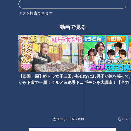
タグを検索できます
動画で見る
【四国一周】軽トラ女子三田が松山
なにわ男子が体を張って
から下道で一周！グルメ＆絶景ドラ
ギモンを大調査！【全力
イブ⑳
験部～ナゴヤのギモン、
～】
2026/08/07 21:00
2026/