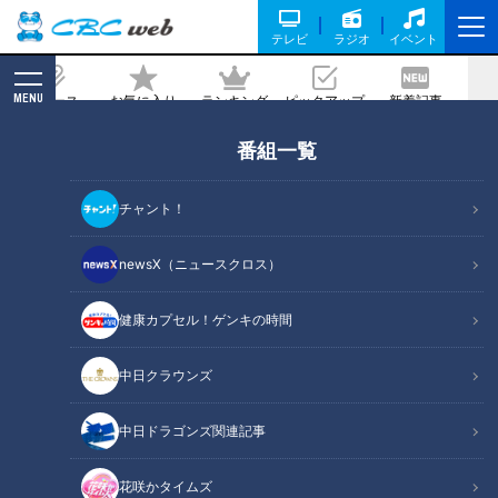
テレビ
ラジオ
イベント
MENU
ニュース
お気に入り
ランキング
ピックアップ
新着記事
CBC MAGAZINE
番組一覧
ワインを飲んでいますか？国産ワイン作
りに賭けた雪国の熱き情熱
チャント！
2021/11/25 10:45
newsX（ニュースクロス）
健康カプセル！ゲンキの時間
中日クラウンズ
中日ドラゴンズ関連記事
花咲かタイムズ