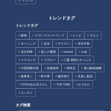
ドラゴンズ
ザビエルと共に日本へ
トレンドタグ
戦国時代の1549年（天文8年）に日本にやって来た宣教師フラ
ンシスコ・ザビエルは、日本に初めてワインを持ち込んだ人物
トレンドタグ
だと伝えられている。キリスト教を布教したい土地の大名に、
動画
ナガシマスパーランド
レシピ
グルメ
この西洋の葡萄酒を配った。江戸時代は鎖国が続いたが、開国
モーニング
生活
デララバ
伊豆半島
を求めてアメリカから来日したペリー提督は、やはりワインを
持参して、時の将軍である徳川家定に献上したと歴史は語る。
北辻利寿
道との遭遇
newsX
お金
ワインは再び、日本国内に浸透し始めた。
ドラゴンズ
ラグビー
三重 花咲かタイムズ
中部国際空港
友廣南実
喫茶店
東山動植物園
国産ワイン作りの道
板東英二
町中華
藤田朋子
見逃し配信
10000歩お宝さがし
THE TIME
おでかけ
エンタメ
タグ検索