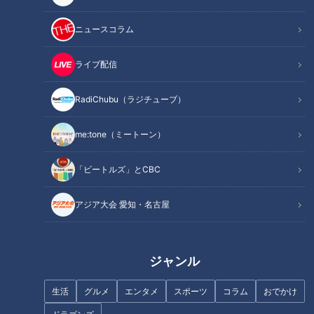
岩の原葡萄園の熱き挑戦
ニュースコラム
国産ワイン作りの扉は開いた
オススメ関連コンテンツ
ライブ配信
RadiChubu（ラジチューブ）
かのヒポクラテスが褒めた
me:tone（ミートーン）
ワインの起源は、紀元前5000年にもさかのぼる。当時の遺跡
から、ワインのために果汁を搾ったと思われる石器が見つか
「ビートルズ」とCBC
り、また古代エジプトの壁画にも道具が描かれていた。古代ギ
リシアで“医学の父”と言われたヒポクラテスは、ワインの解毒
アジア大会 愛知・名古屋
作用と疲労回復への効果を評価したと言う。やがて、ギリシア
人が南フランスへ移住して、ワインはフランスに渡った。ブル
ゴーニュ、ボルドー、そしてシャンパーニュなど、フランスに
ジャンル
は続々とワイン産地が誕生した。
生活
グルメ
エンタメ
スポーツ
コラム
おでかけ