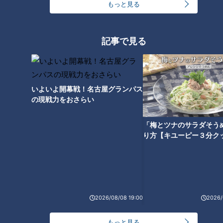
もっと見る
「23歳当時の川上善兵衛さん」提供：岩の原葡萄園
明治時代になって、新政府は「殖産興業」の一環として、ぶど
記事で見る
うの栽培とワインの醸造を奨励した。これによって、1870
年、日本で最初のワイン作りが始まった。舞台は山梨県の甲府
だった。その一方で、雪国からワイン造りに名乗りをあげた人
いよいよ開幕戦！名古屋グランパス
物がいた。1868年（明治元年）越後（現・新潟県）に生まれ
の現戦力をおさらい
た川上善兵衛さん。代々続く大地主で農家だった川上さんは、
ある日、親の代から親交があった旧幕臣を訪れた。その人は、
「梅とツナのサラダそう
西郷隆盛との直談判によって江戸城無血開城を成し遂げた勝海
り方【キユーピー３分ク
舟だった。勝の邸宅で出されたのが、海外から届いた葡萄酒、
すなわちワインだった。故郷の越後は豪雪地帯、雪に悩まされ
ながらの米作りが続いていたが、ぶどうは荒れ果てた土地でも
栽培できることを知った川上さんは、ぶどう作りを決意する。
「ぶどうを使ったワインは、ひょっとしたら新しい産業として
2026/08/08 19:00
2026/
農民を助けることができるかもしれない」
もっと見る